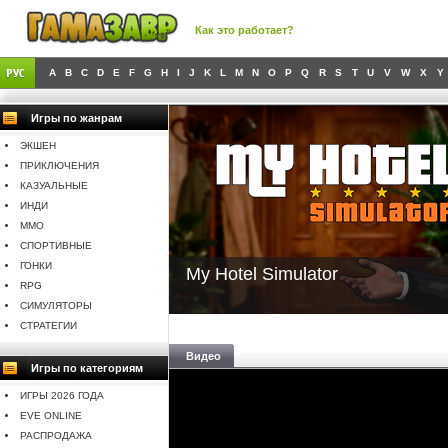
Как это работает?
A
B
C
D
E
F
G
H
I
J
K
L
M
N
O
P
Q
R
S
T
U
V
W
X
Y
Игры по жанрам
ЭКШЕН
ПРИКЛЮЧЕНИЯ
КАЗУАЛЬНЫЕ
ИНДИ
MMO
СПОРТИВНЫЕ
ГОНКИ
My Hotel Simulator
RPG
СИМУЛЯТОРЫ
СТРАТЕГИИ
Видео
Игры по категориям
ИГРЫ 2026 ГОДА
EVE ONLINE
РАСПРОДАЖА