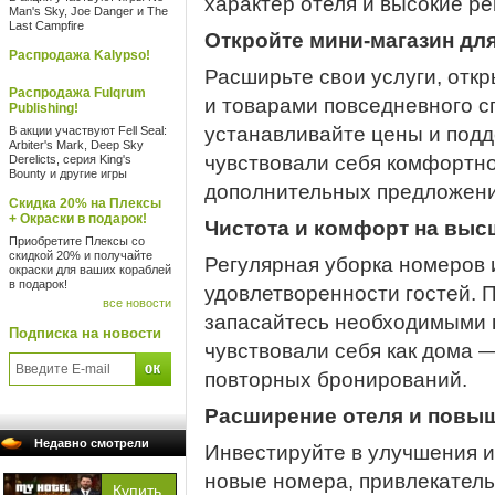
характер отеля и высокие ре
Man's Sky, Joe Danger и The
Last Campfire
Откройте мини-магазин для
Распродажа Kalypso!
Расширьте свои услуги, откр
Распродажа Fulqrum
и товарами повседневного с
Publishing!
устанавливайте цены и подд
В акции участвуют Fell Seal:
Arbiter's Mark, Deep Sky
чувствовали себя комфортно
Derelicts, серия King's
Bounty и другие игры
дополнительных предложени
Скидка 20% на Плексы
+ Окраски в подарок!
Чистота и комфорт на выс
Приобретите Плексы со
скидкой 20% и получайте
Регулярная уборка номеров 
окраски для ваших кораблей
в подарок!
удовлетворенности гостей. 
все новости
запасайтесь необходимыми 
Подписка на новости
чувствовали себя как дома —
повторных бронирований.
Расширение отеля и повыш
Недавно смотрели
Инвестируйте в улучшения и
новые номера, привлекательн