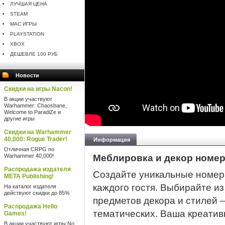
ЛУЧШАЯ ЦЕНА
STEAM
MAC ИГРЫ
PLAYSTATION
XBOX
ДЕШЕВЛЕ 100 РУБ
Новости
Скидки на игры Nacon!
В акции участвуют
Warhammer: Chaosbane,
Welcome to ParadiZe и
другие игры
Скидки на Warhammer
40,000: Rogue Trader!
Информация
Отличная CRPG по
Warhammer 40,000!
Меблировка и декор номе
Распродажа издателя
Создайте уникальные номер
META Publishing!
каждого гостя. Выбирайте и
На каталог издателя
действуют скидки до 85%
предметов декора и стилей 
Распродажа Hello
тематических. Ваша креатив
Games!
В акции участвуют игры No