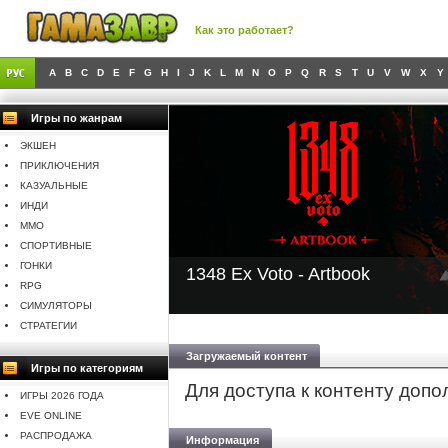
Как это работает?
A
B
C
D
E
F
G
H
I
J
K
L
M
N
O
P
Q
R
S
T
U
V
W
X
Y
Игры по жанрам
ЭКШЕН
ПРИКЛЮЧЕНИЯ
КАЗУАЛЬНЫЕ
ИНДИ
MMO
СПОРТИВНЫЕ
ГОНКИ
1348 Ex Voto - Artbook
RPG
СИМУЛЯТОРЫ
СТРАТЕГИИ
Загружаемый контент
Игры по категориям
Для доступа к контенту доп
ИГРЫ 2026 ГОДА
EVE ONLINE
РАСПРОДАЖА
Информация