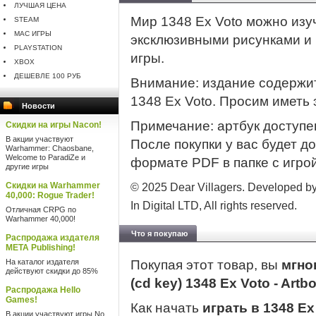
ЛУЧШАЯ ЦЕНА
Мир 1348 Ex Voto можно изуч
STEAM
MAC ИГРЫ
эксклюзивными рисунками и
PLAYSTATION
игры.
XBOX
ДЕШЕВЛЕ 100 РУБ
Внимание: издание содержи
1348 Ex Voto. Просим иметь э
Новости
Примечание: артбук доступен
Скидки на игры Nacon!
В акции участвуют
После покупки у вас будет до
Warhammer: Chaosbane,
Welcome to ParadiZe и
формате PDF в папке с игрой
другие игры
Скидки на Warhammer
© 2025 Dear Villagers. Developed by 
40,000: Rogue Trader!
In Digital LTD, All rights reserved.
Отличная CRPG по
Warhammer 40,000!
Что я покупаю
Распродажа издателя
META Publishing!
На каталог издателя
Покупая этот товар, вы
мгно
действуют скидки до 85%
(cd key) 1348 Ex Voto - Art
Распродажа Hello
Games!
Как начать
играть в 1348 Ex
В акции участвуют игры No