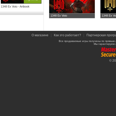
1348 Ex Voto - Artbook
1348 Ex Voto
1348 Ex Vot
О магазине
|
Как это работает?
|
Партнерская прогр
Все продаваемые игры получены по прямым 
Мы гарантируем 
© 2