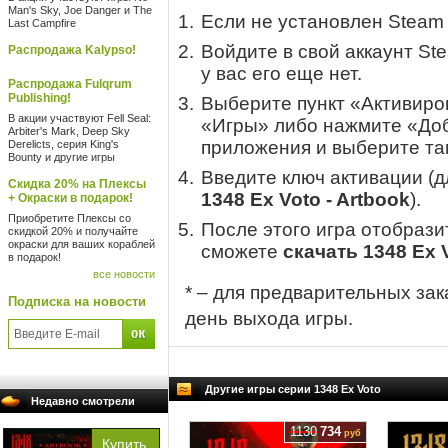
Man's Sky, Joe Danger и The
Если не установлен Steam
Last Campfire
Войдите в свой аккаунт St
Распродажа Kalypso!
у вас его еще нет.
Распродажа Fulqrum
Publishing!
Выберите пункт «Активиров
В акции участвуют Fell Seal:
«Игры» либо нажмите «Доб
Arbiter's Mark, Deep Sky
приложения и выберите там
Derelicts, серия King's
Bounty и другие игры
Введите ключ активации (
Скидка 20% на Плексы
1348 Ex Voto - Artbook
).
+ Окраски в подарок!
Приобретите Плексы со
После этого игра отобрази
скидкой 20% и получайте
окраски для ваших кораблей
сможете
скачать 1348 Ex V
в подарок!
все новости
* – для предварительных зак
Подписка на новости
день выхода игры.
Другие игры серии 1348 Ex Voto
Недавно смотрели
1130
734
руб