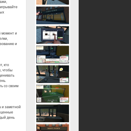
ажи,
еигрывайте
ных
й момент и
елки,
азованию и
т, кто
, чтобы
ценивать
ень.
ь со своим
а и заметной
е ценные
дый день