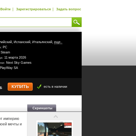
|
|
Войти
Зарегистрироваться
Задать вопрос
лийский,
Испанский,
Итальянский,
еще..
PC
а:
Steam
:
11 марта 2026
да:
Next Sky Games
ики:
PlayWay SA
КУПИТЬ
есть в наличии
УБ
Скриншоты
уют империю
воей мечты и