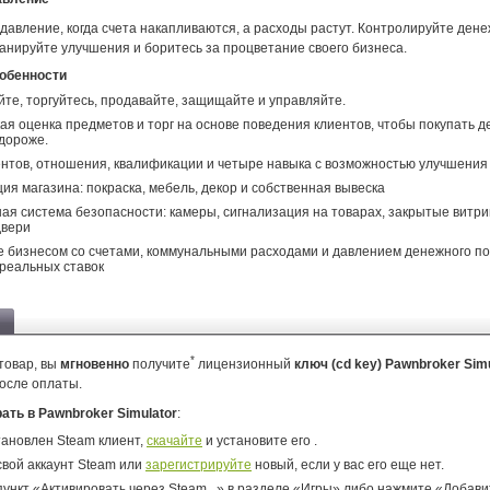
давление, когда счета накапливаются, а расходы растут. Контролируйте дене
анируйте улучшения и боритесь за процветание своего бизнеса.
обенности
те, торгуйтесь, продавайте, защищайте и управляйте.
ая оценка предметов и торг на основе поведения клиентов, чтобы покупать 
дороже.
нтов, отношения, квалификации и четыре навыка с возможностью улучшения
ия магазина: покраска, мебель, декор и собственная вывеска
ая система безопасности: камеры, сигнализация на товарах, закрытые витри
двери
 бизнесом со счетами, коммунальными расходами и давлением денежного по
реальных ставок
*
товар, вы
мгновенно
получите
лицензионный
ключ (cd key) Pawnbroker Sim
осле оплаты.
рать в Pawnbroker Simulator
:
тановлен Steam клиент,
скачайте
и установите его .
свой аккаунт Steam или
зарегистрируйте
новый, если у вас его еще нет.
ункт «Активировать через Steam...» в разделе «Игры» либо нажмите «Добавит