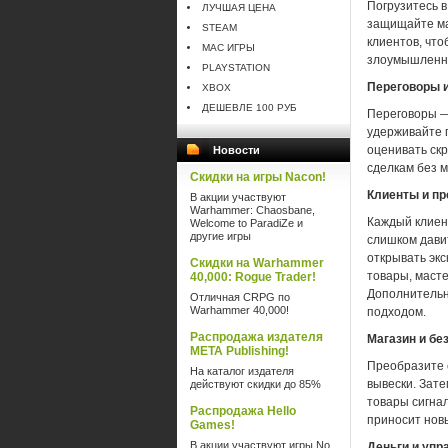
Погрузитесь в
ЛУЧШАЯ ЦЕНА
защищайте ма
STEAM
клиентов, чт
MAC ИГРЫ
злоумышленн
PLAYSTATION
Переговоры и
XBOX
ДЕШЕВЛЕ 100 РУБ
Переговоры —
удерживайте п
оценивать ск
Новости
сделкам без 
Скидки на игры Nacon!
Клиенты и пр
В акции участвуют
Warhammer: Chaosbane,
Каждый клиент
Welcome to ParadiZe и
другие игры
слишком дави
открывать эк
Скидки на Warhammer
товары, масте
40,000: Rogue Trader!
Дополнительн
Отличная CRPG по
Warhammer 40,000!
подходом.
Распродажа издателя
Магазин и бе
META Publishing!
Преобразите 
На каталог издателя
вывески. Зат
действуют скидки до 85%
товары сигна
Распродажа Hello
приносит новы
Games!
В акции участвуют игры No
Деньги и упр