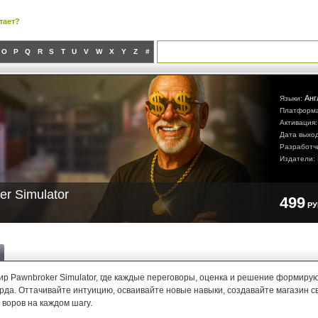
тает?
O
P
Q
R
S
T
U
V
W
X
Y
Z
#
Анг
Языки:
Платформ
Активация
Дата выхо
Разработч
Издатели:
r Simulator
499
Р
мир Pawnbroker Simulator, где каждые переговоры, оценка и решение формир
рда. Оттачивайте интуицию, осваивайте новые навыки, создавайте магазин с
воров на каждом шагу.