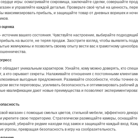
 сердце игры: осматривайте сокровища, заключайте сделки, совершайте прод
газин и управляйте каждой деталью. Проверьте своё чутьё на ценность, пер
обы максимизировать прибыль, и защищайте товар от дневных воришек и ноч
иков.
 оценка
 источник вашего состояния. Чувствуйте настроение, выбирайте подходящи
рибыль на высоте, не теряя продаж. Заострите взгляд, чтобы выявлять подд
рытые жемчужины и позволить своему опыту вести вас к грамотному ценообр
мошенничества.
огресс
 обладает уникальным характером. Узнайте, кому можно доверять, кто спеши
т, а кто скрывает секреты. Налаживайте отношения с постоянными клиентами
склюзивные выгодные предложения. Развивайте способности, чтобы точнее о
рски вести переговоры, усиливать безопасность и оптимизировать рабочий д
ые квалификации дают новые преимущества и позволяют экспериментироват
зопасность
свой магазин с помощью смелых цветов, стильной мебели, эффектного декор
ем укрепите свою территорию. Стратегически размещайте камеры, оснащайт
лизацией, убирайте редкие находки под замок и защищайте каждый вход. Каж
е угрозы, превращая безопасность в игру на сообразительность.
авление