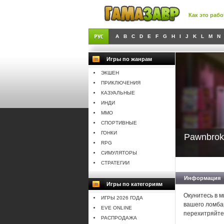
Как это рабо
A
B
C
D
E
F
G
H
I
J
K
L
M
N
Игры по жанрам
ЭКШЕН
ПРИКЛЮЧЕНИЯ
КАЗУАЛЬНЫЕ
ИНДИ
MMO
СПОРТИВНЫЕ
ГОНКИ
Pawnbroke
RPG
СИМУЛЯТОРЫ
СТРАТЕГИИ
Информация
Игры по категориям
Окунитесь в 
ИГРЫ 2026 ГОДА
вашего ломба
EVE ONLINE
перехитряйте 
РАСПРОДАЖА