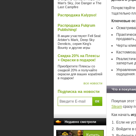
Man's Sky, Joe Danger и The
Last Campfire
Почувствуйте 
тщательно пл
Распродажа Kalypso!
Ключевые ос
Распродажа Fulqrum
Осматривай
Publishing!
Практическ
В акции участвуют Fell Seal:
продавать 
Arbiter's Mark, Deep Sky
Derelicts, серия King's
Черты клие
Bounty и другие игры
Кастомизац
Скидка 20% на Плексы
Реалистичн
+ Окраски в подарок!
запертые 
Приобретите Плексы со
Управление
скидкой 20% и получайте
ощущения 
окраски для ваших кораблей
в подарок!
все новости
Что я покупаю
Подписка на новости
Покупая этот 
Steam
сразу п
Как начать
иг
Недавно смотрели
Если не ус
Войдите в 
Выберите п