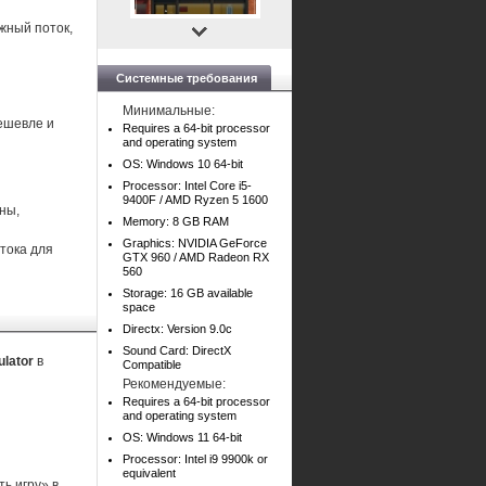
жный поток,
Системные требования
Минимальные:
дешевле и
Requires a 64-bit processor
and operating system
OS: Windows 10 64-bit
Processor: Intel Core i5-
9400F / AMD Ryzen 5 1600
ны,
Memory: 8 GB RAM
Graphics: NVIDIA GeForce
тока для
GTX 960 / AMD Radeon RX
560
Storage: 16 GB available
space
Directx: Version 9.0c
Sound Card: DirectX
ulator
в
Compatible
Рекомендуемые:
Requires a 64-bit processor
and operating system
OS: Windows 11 64-bit
Processor: Intel i9 9900k or
equivalent
ь игру» в