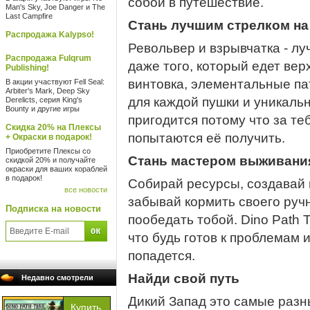
собой в путешествие.
Man's Sky, Joe Danger и The
Last Campfire
Стань лучшим стрелком на
Распродажа Kalypso!
Револьвер и взрывчатка - лу
Распродажа Fulqrum
даже того, который едет вер
Publishing!
винтовка, элементальные п
В акции участвуют Fell Seal:
Arbiter's Mark, Deep Sky
для каждой пушки и уникальн
Derelicts, серия King's
Bounty и другие игры
пригодится потому что за те
Скидка 20% на Плексы
попытаются её получить.
+ Окраски в подарок!
Приобретите Плексы со
Стань мастером выживани
скидкой 20% и получайте
окраски для ваших кораблей
в подарок!
Собирай ресурсы, создавай 
все новости
забывай кормить своего руч
Подписка на новости
пообедать тобой. Dino Path T
что будь готов к проблемам и
попадется.
Найди свой путь
Недавно смотрели
Дикий Запад это самые разн