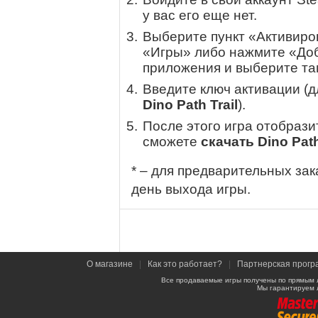
у вас его еще нет.
Выберите пункт «Активиров
«Игры» либо нажмите «Доб
приложения и выберите там
Введите ключ активации (
Dino Path Trail
).
После этого игра отобрази
сможете
скачать Dino Path
* – для предварительных зак
день выхода игры.
О магазине
|
Как это работает?
|
Партнерская прогр
Все продаваемые игры получены по прямым 
Мы гарантируем 