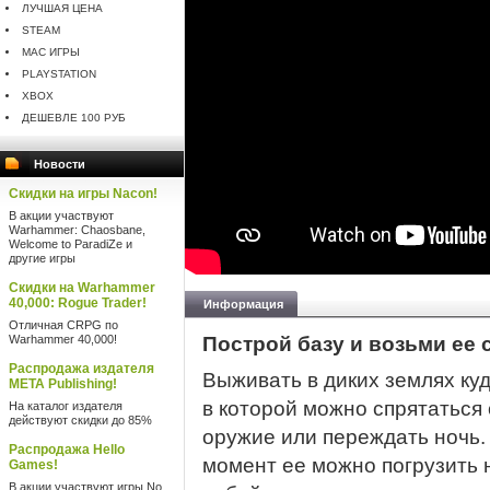
ЛУЧШАЯ ЦЕНА
STEAM
MAC ИГРЫ
PLAYSTATION
XBOX
ДЕШЕВЛЕ 100 РУБ
Новости
Скидки на игры Nacon!
В акции участвуют
Warhammer: Chaosbane,
Welcome to ParadiZe и
другие игры
Скидки на Warhammer
40,000: Rogue Trader!
Информация
Отличная CRPG по
Warhammer 40,000!
Построй базу и возьми ее 
Распродажа издателя
Выживать в диких землях куд
META Publishing!
в которой можно спрятаться 
На каталог издателя
действуют скидки до 85%
оружие или переждать ночь.
Распродажа Hello
момент ее можно погрузить н
Games!
В акции участвуют игры No