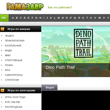
Как это работает?
A
B
C
D
E
F
G
H
I
J
K
L
M
N
O
P
Q
R
S
T
U
V
W
X
Y
Игры по жанрам
ЭКШЕН
ПРИКЛЮЧЕНИЯ
КАЗУАЛЬНЫЕ
ИНДИ
MMO
СПОРТИВНЫЕ
ГОНКИ
Dino Path Trail
RPG
СИМУЛЯТОРЫ
СТРАТЕГИИ
Видео
Игры по категориям
ИГРЫ 2026 ГОДА
EVE ONLINE
РАСПРОДАЖА