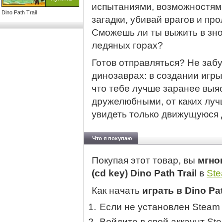
испытаниями, возможностям
Dino Path Trail
загадки, убивай врагов и пр
Сможешь ли ты выжить в зно
ледяных горах?
Готов отправляться? Не забу
динозаврах: в создании игры
что тебе лучше заранее выя
дружелюбными, от каких лучш
увидеть только движущуюся 
Что я покупаю
Покупая этот товар, вы
мгно
(cd key) Dino Path Trail
в
St
Как начать
играть в Dino Pat
Если не установлен Steam
Войдите в свой аккаунт St