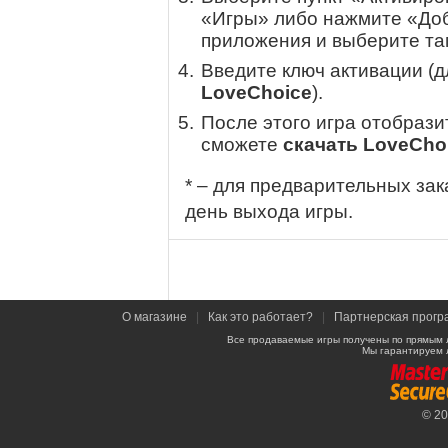
«Игры» либо нажмите «Доб
приложения и выберите там
Введите ключ активации (
LoveChoice
).
После этого игра отобрази
сможете
скачать LoveCho
* – для предварительных зак
день выхода игры.
О магазине
|
Как это работает?
|
Партнерская прогр
Все продаваемые игры получены по прямым 
Мы гарантируем 
© 2