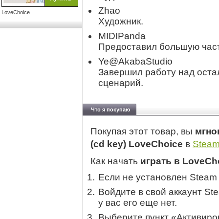
Zhao
LoveChoice
Художник.
MIDIPanda
Предоставил большую част
Ye@AkabaStudio
Завершил работу над оста
сценарий.
Что я покупаю
Покупая этот товар, вы
мгно
(cd key) LoveChoice
в
Stea
Как начать
играть в LoveCh
Если не установлен Steam
Войдите в свой аккаунт St
у вас его еще нет.
Выберите пункт «Активиров