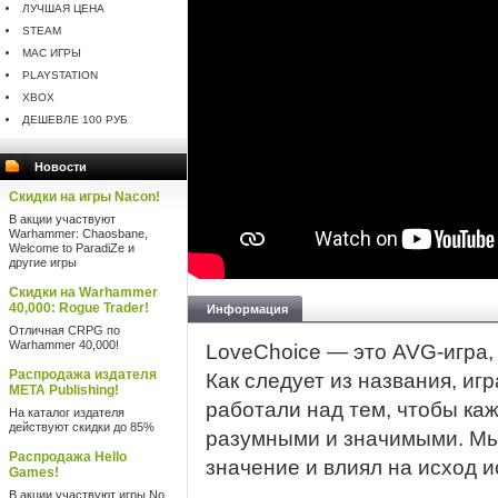
ЛУЧШАЯ ЦЕНА
STEAM
MAC ИГРЫ
PLAYSTATION
XBOX
ДЕШЕВЛЕ 100 РУБ
Новости
Скидки на игры Nacon!
В акции участвуют
Warhammer: Chaosbane,
Welcome to ParadiZe и
другие игры
Скидки на Warhammer
40,000: Rogue Trader!
Информация
Отличная CRPG по
Warhammer 40,000!
LoveChoice — это AVG-игра,
Распродажа издателя
Как следует из названия, и
META Publishing!
работали над тем, чтобы ка
На каталог издателя
действуют скидки до 85%
разумными и значимыми. Мы
Распродажа Hello
значение и влиял на исход и
Games!
В акции участвуют игры No