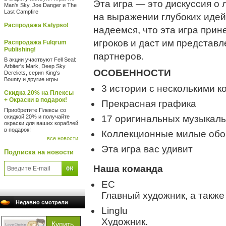
Эта игра — это дискуссия о
Man's Sky, Joe Danger и The
Last Campfire
на выражении глубоких идей
Распродажа Kalypso!
надеемся, что эта игра при
игроков и даст им представл
Распродажа Fulqrum
Publishing!
партнеров.
В акции участвуют Fell Seal:
Arbiter's Mark, Deep Sky
ОСОБЕННОСТИ
Derelicts, серия King's
Bounty и другие игры
3 истории с несколькими к
Скидка 20% на Плексы
+ Окраски в подарок!
Прекрасная графика
Приобретите Плексы со
скидкой 20% и получайте
17 оригинальных музыкал
окраски для ваших кораблей
в подарок!
Коллекционные милые обо
все новости
Эта игра вас удивит
Подписка на новости
Наша команда
EC
Главный художник, а также
Недавно смотрели
Linglu
Художник.