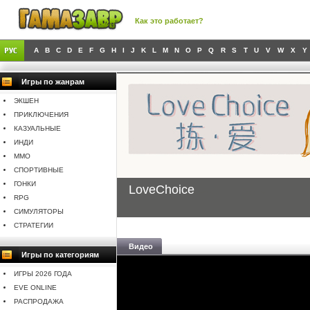
Как это работает?
A
B
C
D
E
F
G
H
I
J
K
L
M
N
O
P
Q
R
S
T
U
V
W
X
Y
Игры по жанрам
ЭКШЕН
ПРИКЛЮЧЕНИЯ
КАЗУАЛЬНЫЕ
ИНДИ
MMO
СПОРТИВНЫЕ
ГОНКИ
LoveChoice
RPG
СИМУЛЯТОРЫ
СТРАТЕГИИ
Видео
Игры по категориям
ИГРЫ 2026 ГОДА
EVE ONLINE
РАСПРОДАЖА