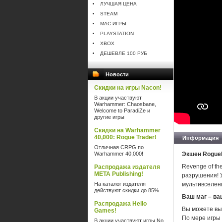
ЛУЧШАЯ ЦЕНА
STEAM
MAC ИГРЫ
PLAYSTATION
XBOX
ДЕШЕВЛЕ 100 РУБ
Новости
Скидки на игры Nacon!
В акции участвуют
Warhammer: Chaosbane,
Welcome to ParadiZe и
другие игры
Скидки на Warhammer
40,000: Rogue Trader!
Информация
Отличная CRPG по
Warhammer 40,000!
Экшен Roguel
Revenge of th
Распродажа издателя
META Publishing!
разрушения! 
На каталог издателя
мультивселен
действуют скидки до 85%
Ваш маг – ва
Распродажа Hello
Вы можете вы
Games!
По мере игры 
В акции участвуют игры No