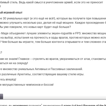
бимый стиль. Ведь какой смысл в уничтожении армий, если это не приносит
?
ый игровой опыт
е 30 уникальных карт (и это ещё не всё!), которые вы получите при повышени
 можно улучшить несколько раз, делая её ещё мощнее. Каждое прохождение 
Мы уже говорили, что новых карт будет ещё больше?
he Mage объединяет лучшие элементы экшен-roguelite и FPS: множество мощн
на выбор, испытания на прочность и орды врагов, против которых можно исп
! Чем больше вы играете, тем больше контента открываете и тем сложнее ст
ь?
ми не знаем! Главное – стрелять во врагов, уворачиваться от атак, становить
аться ни на секунду!
е множество уникальных Активных и Пассивных заклинаний.
 различные Архетипы, соответствующие вашему стилю игры.
есь вперёд!
 могущественных чемпионов и боссов!
*
товар, вы
мгновенно
получите
лицензионный
ключ (cd key) Revenge of the