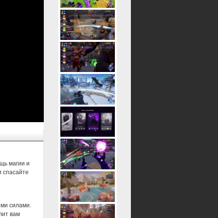
ощь магии и
и спасайте
ми силами.
лит вам