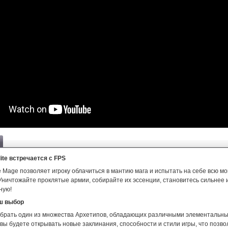
ite встречается с FPS
e Mage позволяет игроку облачиться в мантию мага и испытать на себе всю м
Уничтожайте проклятые армии, собирайте их эссенции, становитесь сильнее 
ную!
ш выбор
брать один из множества Архетипов, обладающих различными элементальны
вы будете открывать новые заклинания, способности и стили игры, что позво