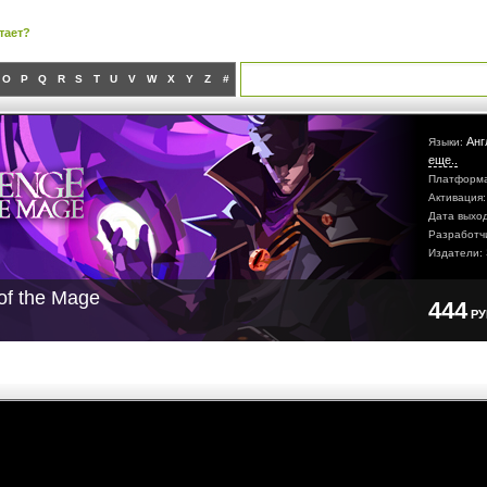
тает?
O
P
Q
R
S
T
U
V
W
X
Y
Z
#
Анг
Языки:
еще..
Платформ
Активация
Дата выхо
Разработч
Издатели:
of the Mage
444
Р