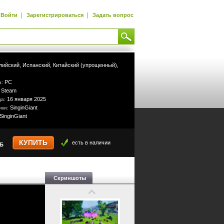
|
|
Войти
Зарегистрироваться
Задать вопрос
лийский,
Испанский,
Китайский (упрощенный),
PC
а:
Steam
:
16 января 2025
да:
SinginGiant
ики:
SinginGiant
КУПИТЬ
есть в наличии
УБ
Скриншоты