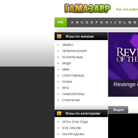
Как это рабо
A
B
C
D
E
F
G
H
I
J
K
L
M
N
Игры по жанрам
ЭКШЕН
ПРИКЛЮЧЕНИЯ
КАЗУАЛЬНЫЕ
ИНДИ
MMO
СПОРТИВНЫЕ
ГОНКИ
Revenge 
RPG
СИМУЛЯТОРЫ
СТРАТЕГИИ
Видео
Игры по категориям
ИГРЫ 2026 ГОДА
EVE ONLINE
РАСПРОДАЖА