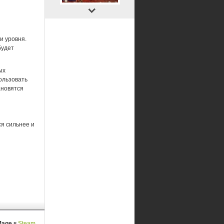
и уровня.
будет
ых
ользовать
ановятся
ся сильнее и
 Mage
в
Steam