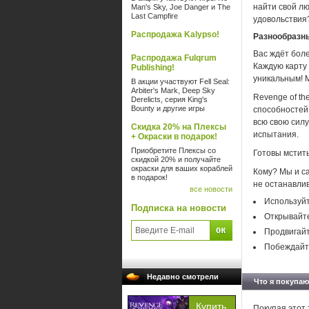
найти свой лю
Man's Sky, Joe Danger и The
Last Campfire
удовольствия
Распродажа Kalypso!
Разнообразн
Вас ждёт боле
Распродажа Fulqrum
Каждую карту
Publishing!
уникальным! 
В акции участвуют Fell Seal:
Arbiter's Mark, Deep Sky
Revenge of t
Derelicts, серия King's
Bounty и другие игры
способностей 
всю свою силу
Скидка 20% на Плексы
испытания.
+ Окраски в подарок!
Приобретите Плексы со
Готовы мстит
скидкой 20% и получайте
окраски для ваших кораблей
Кому? Мы и са
в подарок!
не останавлив
все новости
Используйт
Подписка на новости
Открывайте
Продвигайт
Побеждайте
Недавно смотрели
Что я покупаю
Покупая этот 