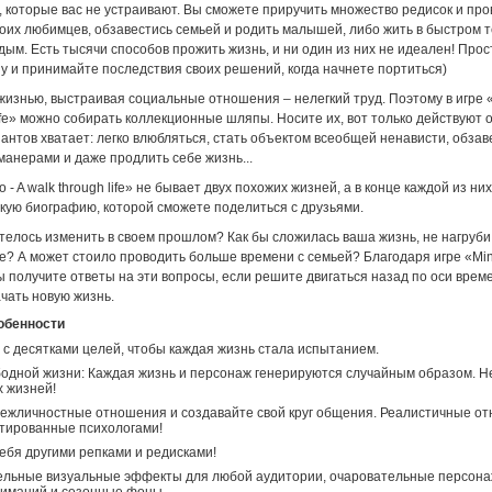
, которые вас не устраивают. Вы сможете приручить множество редисок и про
оих любимцев, обзавестись семьей и родить малышей, либо жить в быстром 
ым. Есть тысячи способов прожить жизнь, и ни один из них не идеален! Прос
(ну и принимайте последствия своих решений, когда начнете портиться)
изнью, выстраивая социальные отношения – нелегкий труд. Поэтому в игре «
life» можно собирать коллекционные шляпы. Носите их, вот только действуют о
антов хватает: легко влюбляться, стать объектом всеобщей ненависти, обзав
анерами и даже продлить себе жизнь...
 - A walk through life» не бывает двух похожих жизней, а в конце каждой из ни
ткую биографию, которой сможете поделиться с друзьями.
телось изменить в своем прошлом? Как бы сложилась ваша жизнь, не нагруби
ве? А может стоило проводить больше времени с семьей? Благодаря игре «Min
 вы получите ответы на эти вопросы, если решите двигаться назад по оси врем
ачать новую жизнь.
обенности
 с десятками целей, чтобы каждая жизнь стала испытанием.
одной жизни: Каждая жизнь и персонаж генерируются случайным образом. Не
 жизней!
ежличностные отношения и создавайте свой круг общения. Реалистичные о
тированные психологами!
ебя другими репками и редисками!
ельные визуальные эффекты для любой аудитории, очаровательные персона