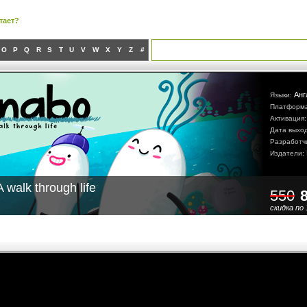
тает?
O
P
Q
R
S
T
U
V
W
X
Y
Z
#
Анг
Языки:
Платформ
Активация
Дата выхо
Разработч
Издатели:
 walk through life
550
скидка по 