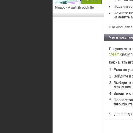
сотнями а
Поделитесь
Minabo - A walk through life
Начните но
изменить в
© DevilishGames -
Что я покупаю
Покупая этот 
Steam
сразу п
Как начать
игр
Если не ус
Войдите в 
Выберите п
левом нижн
Введите кл
После этог
through life
* – для предв