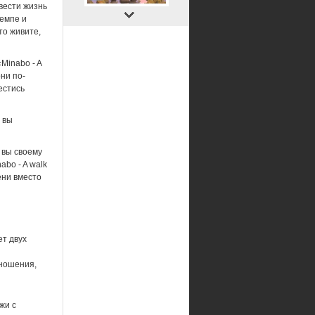
вести жизнь
темпе и
то живите,
Minabo - A
ни по-
естись
х вы
 вы своему
abo - A walk
ени вместо
т двух
тношения,
жи с