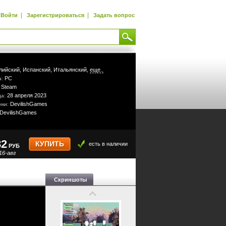
|
|
Войти
Зарегистрироваться
Задать вопрос
лийский,
Испанский,
Итальянский,
еще..
PC
а:
Steam
:
28 апреля 2023
да:
DevilishGames
ики:
DevilishGames
82
КУПИТЬ
есть в наличии
РУБ
16-авг
Скриншоты