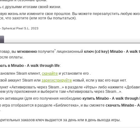
нимаций и сезонные фоны.
 с друзьями итогами своей жизни.
вую жизнь или измените свое прошлое. Вы можете перезапустить любую жиз
се, что захотите (или хотя бы попытаться).
 Spherical Pixel S.L. 2023
*
товар, вы
мгновенно
получите
лицензионный
ключ (cd key) Minabo - A walk t
осле оплаты.
ать в Minabo - A walk through life
:
тановлен Steam клиент,
скачайте
и установите его .
свой аккаунт Steam или
зарегистрируйте
новый, если у вас его еще нет.
ункт «Активировать через Steam...» в разделе «Игры» либо нажмите «Добавит
ем углу приложения и выберите там «Активировать через Steam...».
юч активации (для его получения необходимо
купить Minabo - A walk through l
о игра отобразится в разделе «Библиотека», и вы сможете
скачать Minabo - A
.
арительных заказов ключ выдается за день или в день выхода игры.