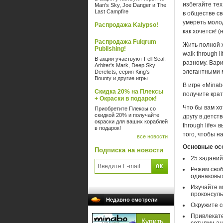
избегайте тех
Man's Sky, Joe Danger и The
Last Campfire
в обществе св
умереть молод
Распродажа Kalypso!
как хочется! 
Распродажа Fulqrum
Жить полной ж
Publishing!
walk through 
В акции участвуют Fell Seal:
разному. Вари
Arbiter's Mark, Deep Sky
элегантными м
Derelicts, серия King's
Bounty и другие игры
В игре «Minabo
Скидка 20% на Плексы
получите кра
+ Окраски в подарок!
Что бы вам хо
Приобретите Плексы со
скидкой 20% и получайте
другу в детст
окраски для ваших кораблей
through life»
в подарок!
того, чтобы н
все новости
Основные ос
Подписка на новости
25 заданий
Режим своб
одинаковых
Изучайте м
проконсуль
Недавно смотрели
Окружите с
Привлекат