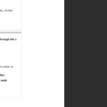
нь, чтобы
hrough life
в
ь игру» в
ife
).
 walk