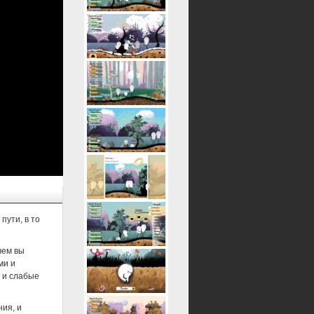
пути, в то
чем вы
ми и
 и слабые
ия, и