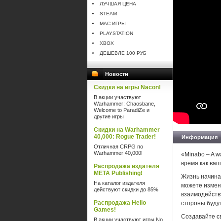
ЛУЧШАЯ ЦЕНА
STEAM
MAC ИГРЫ
PLAYSTATION
XBOX
ДЕШЕВЛЕ 100 РУБ
Новости
Скидки на игры Nacon!
В акции участвуют
Warhammer: Chaosbane,
Welcome to ParadiZe и
другие игры
Скидки на Warhammer
40,000: Rogue Trader!
Информация
Отличная CRPG по
Warhammer 40,000!
«Minabo – A w
время как ваш
Распродажа издателя
META Publishing!
Жизнь начинае
На каталог издателя
можете измени
действуют скидки до 85%
взаимодейств
Распродажа Hello
стороны буду
Games!
Создавайте с
В акции участвуют игры No