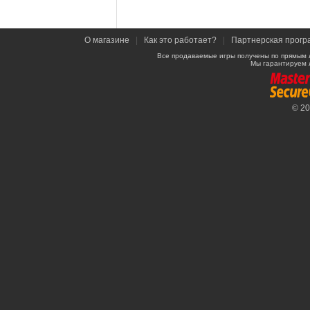
О магазине
|
Как это работает?
|
Партнерская прогр
Все продаваемые игры получены по прямым 
Мы гарантируем 
© 2