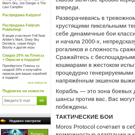
Man's Sky, Joe Danger и The
впереди.
Last Campfire
Распродажа Kalypso!
Разворачиваясь в тревожно
хрустящими пиксельными текс
Распродажа Fulqrum
Publishing!
себе динамичные бои класси
В акции участвуют Fell Seal:
Arbiter's Mark, Deep Sky
и начала 2000-х, непредска
Derelicts, серия King's
Bounty и другие игры
рогаликов и сложность сраже
Скидка 20% на Плексы
Сражайтесь с беспощадным
+ Окраски в подарок!
кошмарами в жестоком испыт
Приобретите Плексы со
скидкой 20% и получайте
процедурно генерируемыми 
окраски для ваших кораблей
в подарок!
напряжённым экшеном выжив
все новости
Корабль — это зона боевых д
Подписка на новости
шансы против вас. Вас могут
побеждены.
ТАКТИЧЕСКИЕ БОИ
Недавно смотрели
Moros Protocol сочетает в с
возможностью адаптации и 