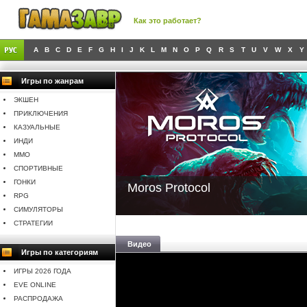
Как это работает?
A
B
C
D
E
F
G
H
I
J
K
L
M
N
O
P
Q
R
S
T
U
V
W
X
Y
Игры по жанрам
ЭКШЕН
ПРИКЛЮЧЕНИЯ
КАЗУАЛЬНЫЕ
ИНДИ
MMO
СПОРТИВНЫЕ
ГОНКИ
Moros Protocol
RPG
СИМУЛЯТОРЫ
СТРАТЕГИИ
Видео
Игры по категориям
ИГРЫ 2026 ГОДА
EVE ONLINE
РАСПРОДАЖА