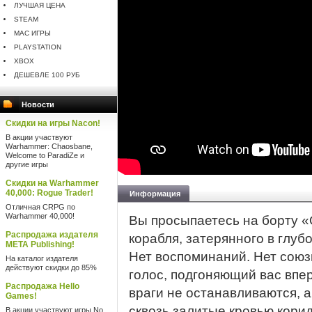
ЛУЧШАЯ ЦЕНА
STEAM
MAC ИГРЫ
PLAYSTATION
XBOX
ДЕШЕВЛЕ 100 РУБ
Новости
Скидки на игры Nacon!
В акции участвуют
Warhammer: Chaosbane,
Welcome to ParadiZe и
другие игры
Скидки на Warhammer
40,000: Rogue Trader!
Информация
Отличная CRPG по
Warhammer 40,000!
Вы просыпаетесь на борту 
Распродажа издателя
корабля, затерянного в глу
META Publishing!
Нет воспоминаний. Нет союз
На каталог издателя
действуют скидки до 85%
голос, подгоняющий вас впер
Распродажа Hello
враги не останавливаются, 
Games!
сквозь залитые кровью корид
В акции участвуют игры No