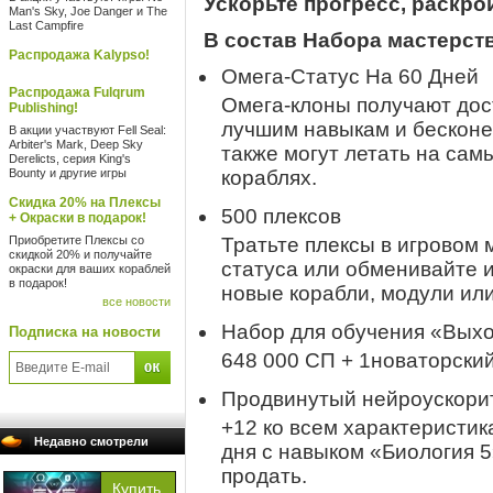
Ускорьте прогресс, раскро
Man's Sky, Joe Danger и The
Last Campfire
В состав Набора мастерств
Распродажа Kalypso!
Омега-Статус На 60 Дней
Распродажа Fulqrum
Омега-клоны получают дост
Publishing!
лучшим навыкам и бесконе
В акции участвуют Fell Seal:
Arbiter's Mark, Deep Sky
также могут летать на са
Derelicts, серия King's
Bounty и другие игры
кораблях.
Скидка 20% на Плексы
500 плексов
+ Окраски в подарок!
Приобретите Плексы со
Тратьте плексы в игровом 
скидкой 20% и получайте
статуса или обменивайте и
окраски для ваших кораблей
в подарок!
новые корабли, модули ил
все новости
Набор для обучения «Выхо
Подписка на новости
648 000 СП + 1новаторски
Продвинутый нейроускори
+12 ко всем характеристика
Недавно смотрели
дня с навыком «Биология 5
продать.