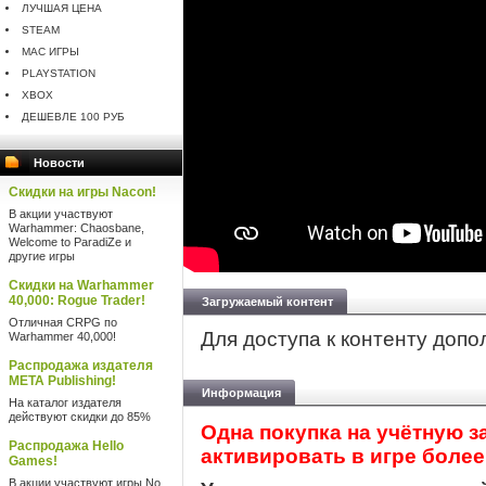
ЛУЧШАЯ ЦЕНА
STEAM
MAC ИГРЫ
PLAYSTATION
XBOX
ДЕШЕВЛЕ 100 РУБ
Новости
Скидки на игры Nacon!
В акции участвуют
Warhammer: Chaosbane,
Welcome to ParadiZe и
другие игры
Скидки на Warhammer
40,000: Rogue Trader!
Загружаемый контент
Отличная CRPG по
Для доступа к контенту доп
Warhammer 40,000!
Распродажа издателя
META Publishing!
Информация
На каталог издателя
действуют скидки до 85%
Одна покупка на учётную з
Распродажа Hello
активировать в игре более
Games!
В акции участвуют игры No