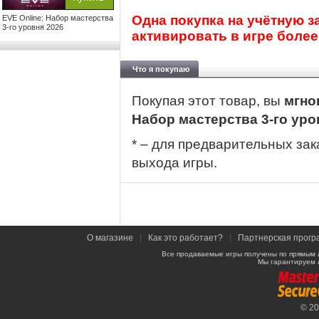
Одна покупка на учётную з
EVE Online: Набор мастерства
3-го уровня 2026
активировать в игре более
Что я покупаю
Покупая этот товар, вы
мгно
Набор мастерства 3-го уро
* – для предварительных зак
выхода игры.
О магазине
|
Как это работает?
|
Партнерская прогр
Все продаваемые игры получены по прямым 
Мы гарантируем 
© 2