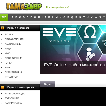
Как это работает?
A
B
C
D
E
F
G
H
I
J
K
L
M
N
O
P
Q
R
S
T
U
V
W
X
Y
Игры по жанрам
ЭКШЕН
ПРИКЛЮЧЕНИЯ
КАЗУАЛЬНЫЕ
ИНДИ
MMO
СПОРТИВНЫЕ
ГОНКИ
EVE Online: Набор мастерства 
RPG
СИМУЛЯТОРЫ
СТРАТЕГИИ
Видео
Игры по категориям
ИГРЫ 2026 ГОДА
EVE ONLINE
РАСПРОДАЖА