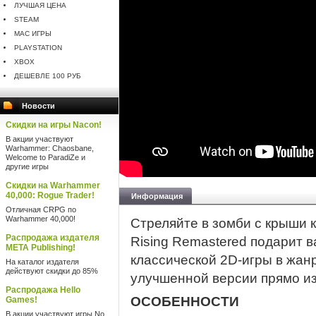
ЛУЧШАЯ ЦЕНА
STEAM
MAC ИГРЫ
PLAYSTATION
XBOX
ДЕШЕВЛЕ 100 РУБ
Новости
Скидки на игры Nacon!
В акции участвуют
Warhammer: Chaosbane,
Welcome to ParadiZe и
другие игры
Скидки на Warhammer
40,000: Rogue Trader!
Информация
Отличная CRPG по
Warhammer 40,000!
Стреляйте в зомби с крыши 
Распродажа издателя
Rising Remastered подарит 
META Publishing!
классической 2D-игры в жан
На каталог издателя
действуют скидки до 85%
улучшенной версии прямо из
Распродажа Hello
ОСОБЕННОСТИ
Games!
В акции участвуют игры No