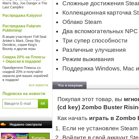
Сложные достижения Ste
Man's Sky, Joe Danger и The
Last Campfire
Коллекционная карточка S
Распродажа Kalypso!
Облако Steam
Распродажа Fulqrum
Два вспомогательных NPC
Publishing!
В акции участвуют Fell Seal:
Три супер способности
Arbiter's Mark, Deep Sky
Derelicts, серия King's
Различные улучшения
Bounty и другие игры
Скидка 20% на Плексы
Режим выживания
+ Окраски в подарок!
Поддержка Windows, Mac и
Приобретите Плексы со
скидкой 20% и получайте
окраски для ваших кораблей
в подарок!
все новости
Что я покупаю
Подписка на новости
Покупая этот товар, вы
мгно
(cd key) Zombo Buster Risi
Как начать
играть в Zombo B
Недавно смотрели
Если не установлен Steam
Войдите в свой аккаунт St