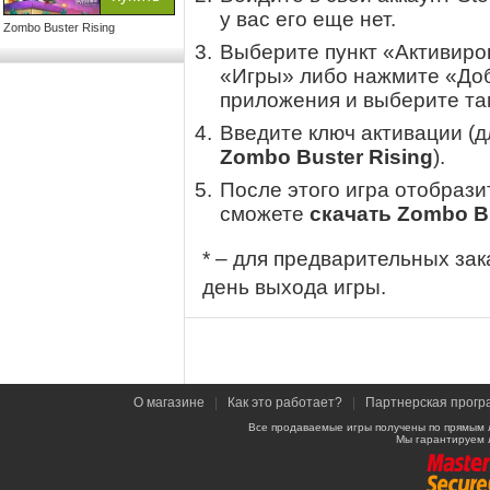
у вас его еще нет.
Zombo Buster Rising
Выберите пункт «Активиров
«Игры» либо нажмите «Доб
приложения и выберите там
Введите ключ активации (
Zombo Buster Rising
).
После этого игра отобрази
сможете
скачать Zombo Bu
* – для предварительных зак
день выхода игры.
О магазине
|
Как это работает?
|
Партнерская прогр
Все продаваемые игры получены по прямым 
Мы гарантируем 