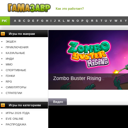
Как это работает?
A
B
C
D
E
F
G
H
I
J
K
L
M
N
O
P
Q
R
S
T
U
V
W
X
Y
Игры по жанрам
ЭКШЕН
ПРИКЛЮЧЕНИЯ
КАЗУАЛЬНЫЕ
ИНДИ
MMO
СПОРТИВНЫЕ
ГОНКИ
Zombo Buster Rising
RPG
СИМУЛЯТОРЫ
СТРАТЕГИИ
Видео
Игры по категориям
ИГРЫ 2026 ГОДА
EVE ONLINE
РАСПРОДАЖА