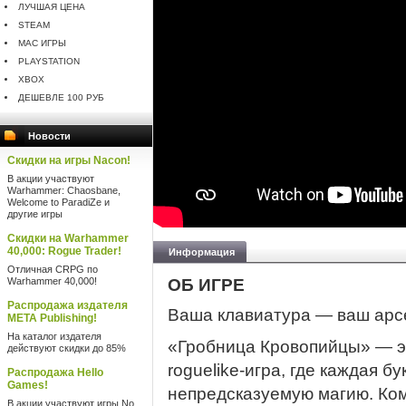
ЛУЧШАЯ ЦЕНА
STEAM
MAC ИГРЫ
PLAYSTATION
XBOX
ДЕШЕВЛЕ 100 РУБ
Новости
Скидки на игры Nacon!
В акции участвуют
Warhammer: Chaosbane,
Welcome to ParadiZe и
другие игры
Скидки на Warhammer
40,000: Rogue Trader!
Информация
Отличная CRPG по
Warhammer 40,000!
ОБ ИГРЕ
Распродажа издателя
Ваша клавиатура — ваш арс
META Publishing!
На каталог издателя
«Гробница Кровопийцы» — э
действуют скидки до 85%
roguelike-игра, где каждая 
Распродажа Hello
Games!
непредсказуемую магию. Ком
В акции участвуют игры No