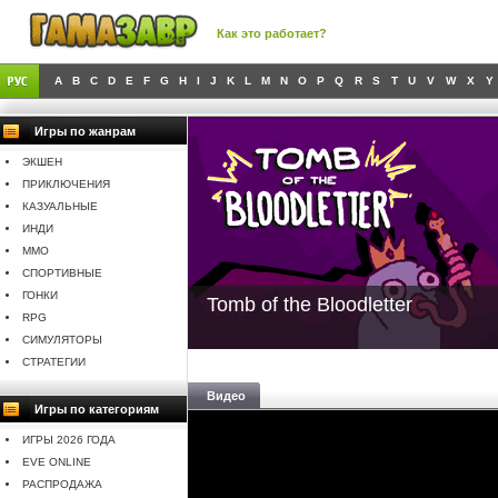
Как это работает?
A
B
C
D
E
F
G
H
I
J
K
L
M
N
O
P
Q
R
S
T
U
V
W
X
Y
Игры по жанрам
ЭКШЕН
ПРИКЛЮЧЕНИЯ
КАЗУАЛЬНЫЕ
ИНДИ
MMO
СПОРТИВНЫЕ
ГОНКИ
Tomb of the Bloodletter
RPG
СИМУЛЯТОРЫ
СТРАТЕГИИ
Видео
Игры по категориям
ИГРЫ 2026 ГОДА
EVE ONLINE
РАСПРОДАЖА