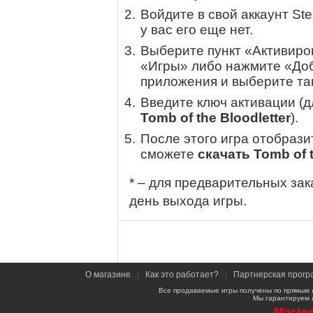
Войдите в свой аккаунт St
у вас его еще нет.
Выберите пункт «Активиров
«Игры» либо нажмите «Доб
приложения и выберите там
Введите ключ активации (
Tomb of the Bloodletter
).
После этого игра отобрази
сможете
скачать Tomb of t
* – для предварительных зак
день выхода игры.
О магазине
|
Как это работает?
|
Партнерская прогр
Все продаваемые игры получены по прямым 
Мы гарантируем 