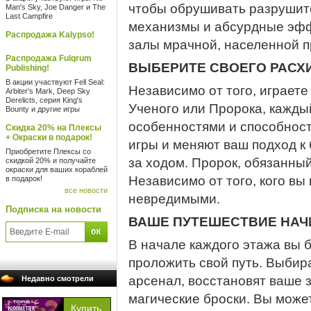
чтобы обрушивать разрушит
Man's Sky, Joe Danger и The
Last Campfire
механизмы и абсурдные эфф
Распродажа Kalypso!
залы мрачной, населенной п
Распродажа Fulqrum
ВЫБЕРИТЕ СВОЕГО РАСХ
Publishing!
В акции участвуют Fell Seal:
Независимо от того, играете
Arbiter's Mark, Deep Sky
Derelicts, серия King's
Ученого или Пророка, кажды
Bounty и другие игры
особенностями и способност
Скидка 20% на Плексы
+ Окраски в подарок!
игры и меняют ваш подход к 
Приобретите Плексы со
за ходом. Пророк, обязанны
скидкой 20% и получайте
окраски для ваших кораблей
Независимо от того, кого вы
в подарок!
все новости
невредимыми.
Подписка на новости
ВАШЕ ПУТЕШЕСТВИЕ НАЧИ
В начале каждого этажа вы б
проложить свой путь. Выбир
арсенал, восстановят ваше 
Недавно смотрели
магические броски. Вы може