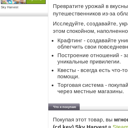
Превратите урожай в вкусны
Sky Harvest
путешественников из-за обла
Исследуйте, создавайте, ук
этом спокойном, наполненно
Крафтинг - создавайте ун
облегчить свои повседнев
Построение отношений - з
уникальные привилегии.
Квесты - всегда есть что-т
помощи.
Торговая система - покупай
через местные магазины.
Что я покупаю
Покупая этот товар, вы
мгно
(cd key) Sky Harvest
в
Stea