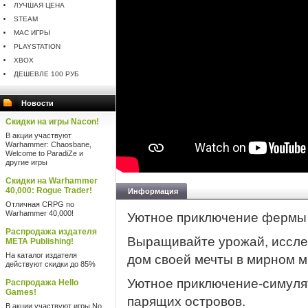
ЛУЧШАЯ ЦЕНА
STEAM
MAC ИГРЫ
PLAYSTATION
XBOX
ДЕШЕВЛЕ 100 РУБ
Новости
Скидки на игры Nacon!
В акции участвуют
Warhammer: Chaosbane,
Welcome to ParadiZe и
другие игры
Скидки на Warhammer
40,000: Rogue Trader!
Информация
Отличная CRPG по
Warhammer 40,000!
Уютное приключение фермы 
Распродажа издателя
Выращивайте урожай, иссле
META Publishing!
На каталог издателя
дом своей мечты в мирном м
действуют скидки до 85%
Уютное приключение-симуля
Распродажа Hello
Games!
парящих островов.
В акции участвуют игры No