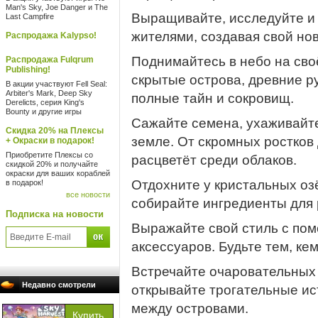
Man's Sky, Joe Danger и The
Выращивайте, исследуйте и 
Last Campfire
жителями, создавая свой но
Распродажа Kalypso!
Поднимайтесь в небо на св
Распродажа Fulqrum
Publishing!
скрытые острова, древние р
В акции участвуют Fell Seal:
Arbiter's Mark, Deep Sky
полные тайн и сокровищ.
Derelicts, серия King's
Bounty и другие игры
Сажайте семена, ухаживайт
Скидка 20% на Плексы
земле. От скромных ростко
+ Окраски в подарок!
Приобретите Плексы со
расцветёт среди облаков.
скидкой 20% и получайте
окраски для ваших кораблей
Отдохните у кристальных оз
в подарок!
все новости
собирайте ингредиенты для 
Подписка на новости
Выражайте свой стиль с по
аксессуаров. Будьте тем, ке
Встречайте очаровательных 
Недавно смотрели
открывайте трогательные ис
между островами.