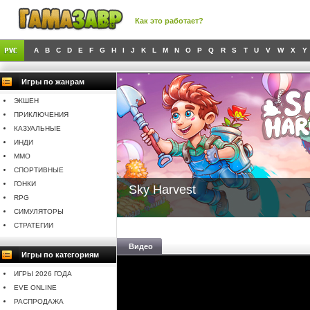
Как это работает?
A
B
C
D
E
F
G
H
I
J
K
L
M
N
O
P
Q
R
S
T
U
V
W
X
Y
Игры по жанрам
ЭКШЕН
ПРИКЛЮЧЕНИЯ
КАЗУАЛЬНЫЕ
ИНДИ
MMO
СПОРТИВНЫЕ
ГОНКИ
Sky Harvest
RPG
СИМУЛЯТОРЫ
СТРАТЕГИИ
Видео
Игры по категориям
ИГРЫ 2026 ГОДА
EVE ONLINE
РАСПРОДАЖА