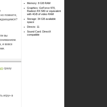
Memory: 8 GB RAM
Graphics: GeForce 970,
е
Radeon RX 580 or equivalent
with 4GB of video RAM
 но помните,
Storage: 34 GB available
нуждающимся?
space
Directx: 11
Sound Card: DirectX
compatible
сли вы
пониманием.
, и вовсе
ями.
am
сразу
ь игру» в