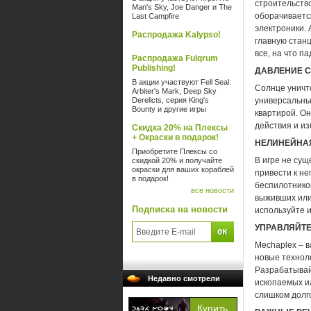
строительств
Man's Sky, Joe Danger и The
оборачиваетс
Last Campfire
электроники.
Распродажа Kalypso!
главную станц
все, на что па
Распродажа Fulqrum
Publishing!
ДАВЛЕНИЕ 
В акции участвуют Fell Seal:
Солнце уничто
Arbiter's Mark, Deep Sky
Derelicts, серия King's
универсальны
Bounty и другие игры
квартирой. О
действия и из
Скидка 20% на Плексы
+ Окраски в подарок!
НЕЛИНЕЙНА
Приобретите Плексы со
В игре не сущ
скидкой 20% и получайте
окраски для ваших кораблей
привести к н
в подарок!
беспилотников
все новости
выживших или
Подписка на новости
используйте и
УПРАВЛЯЙТ
Mechaplex – 
новые технол
Разрабатывай
Недавно смотрели
ископаемых и
слишком долг