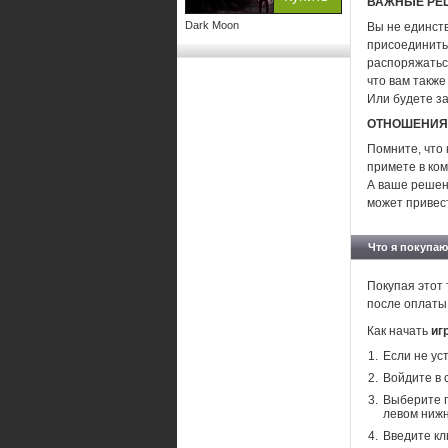
ВАЖНЫЕ РЕ
Dark Moon
Вы не единст
присоединитьс
распоряжатьс
что вам такж
Или будете за
ОТНОШЕНИЯ
Помните, что
примете в ком
А ваше решен
может привест
Что я покупаю
Покупая этот 
после оплаты
Как начать
иг
Если не ус
Войдите в 
Выберите п
левом нижн
Введите кл