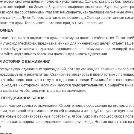
ом новой системы добычи полезных ископаемых. Однако, казалось бы, прост
я катастрофой – на Землю обрушилась свирепая солнечная буря, нарушив ра
 А вскоре вы собственными глазами наблюдаете, как палящие солнечные лучи
ию связи на Луне. Теперь вам никто не поможет, а Солнце за считанные секу
дают его лучи. Теперь свет – это ваш враг, а тьма – спасение.
СОЛНЦА
жает все, на что падают его лучи, поэтому вы должны избегать их. Гигантски
й луноход Mechaplex, предназначенный для инженерных целей, станет ваше
н также будет вашим средством передвижения, поэтому заранее планируйте 
бегайте неутомимого врага. Вы должны пребывать в движении.
Я ИСТОРИЯ О ВЫЖИВАНИИ
ествует двух одинаковых прохождений, потому что каждая локация или событ
епредсказуемым результатам. Сканируйте местность и препятствия с помощь
, чтобы подготовиться к тому, что ждет вас впереди. Принимайте в свою кома
 обходите их стороной, если они кажутся подозрительными. Собирайте мин
х свойства, чтобы увеличить шансы на выживание.
Е ПЕРЕДВИЖНОЙ БАЗОЙ
ваше главное средство выживания. Стройте новые сооружения на его крыше, 
огии, расширяйте возможности своей команды и исследуйте лунные пустоши.
те новые роботизированные прототипы, чтобы ускорить процесс сбора пол
ли повысить скорость передвижения вашего лунохода. Нельзя оставаться на 
о.