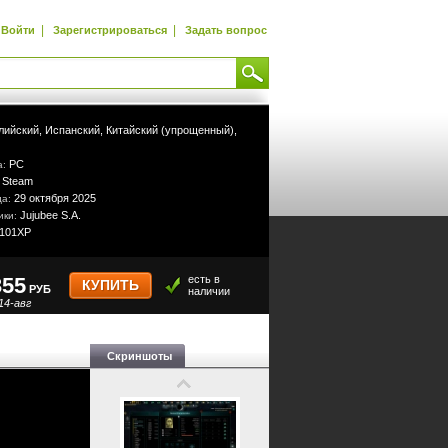
|
|
Войти
Зарегистрироваться
Задать вопрос
лийский,
Испанский,
Китайский (упрощенный),
PC
а:
Steam
:
29 октября 2025
да:
Jujubee S.A.
ики:
101XP
355
есть в
КУПИТЬ
РУБ
наличии
14-авг
Скриншоты