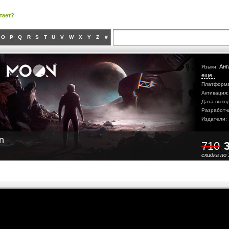
тает?
O
P
Q
R
S
T
U
V
W
X
Y
Z
#
Анг
Языки:
еще..
Платформ
Активация
Дата выхо
Разработч
Издатели:
n
710
скидка по 