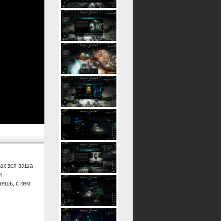
как вся ваша
и
аешь, с кем