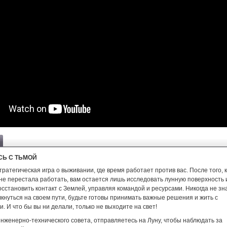
СЬ С ТЬМОЙ
тратегическая игра о выживании, где время работает против вас. После того, 
не перестала работать, вам остается лишь исследовать лунную поверхность 
сстановить контакт с Землей, управляя командой и ресурсами. Никогда не зн
кнуться на своем пути, будьте готовы принимать важные решения и жить с
. И что бы вы ни делали, только не выходите на свет!
Инженерно-технического совета, отправляетесь на Луну, чтобы наблюдать за