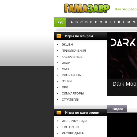
Как это рабо
A
B
C
D
E
F
G
H
I
J
K
L
M
N
Игры по жанрам
ЭКШЕН
ПРИКЛЮЧЕНИЯ
КАЗУАЛЬНЫЕ
ИНДИ
MMO
СПОРТИВНЫЕ
ГОНКИ
Dark Moo
RPG
СИМУЛЯТОРЫ
СТРАТЕГИИ
Видео
Игры по категориям
ИГРЫ 2026 ГОДА
EVE ONLINE
РАСПРОДАЖА