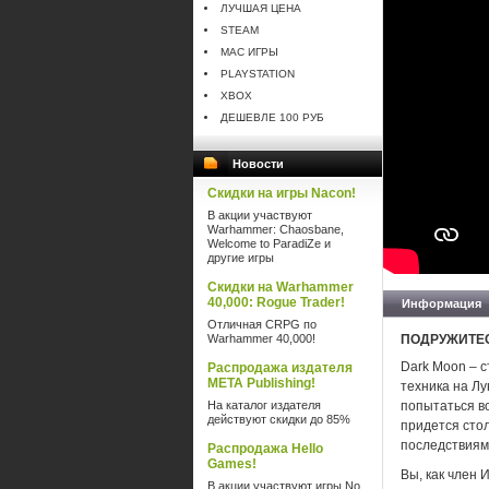
ЛУЧШАЯ ЦЕНА
STEAM
MAC ИГРЫ
PLAYSTATION
XBOX
ДЕШЕВЛЕ 100 РУБ
Новости
Скидки на игры Nacon!
В акции участвуют
Warhammer: Chaosbane,
Welcome to ParadiZe и
другие игры
Скидки на Warhammer
40,000: Rogue Trader!
Информация
Отличная CRPG по
Warhammer 40,000!
ПОДРУЖИТЕ
Dark Moon – с
Распродажа издателя
META Publishing!
техника на Лу
На каталог издателя
попытаться во
действуют скидки до 85%
придется стол
последствиями
Распродажа Hello
Games!
Вы, как член 
В акции участвуют игры No