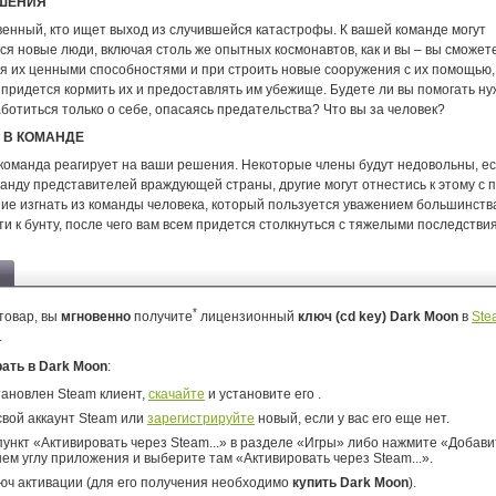
ШЕНИЯ
венный, кто ищет выход из случившейся катастрофы. К вашей команде могут
я новые люди, включая столь же опытных космонавтов, как и вы – вы сможет
я их ценными способностями и при строить новые сооружения с их помощью,
е придется кормить их и предоставлять им убежище. Будете ли вы помогать 
ботиться только о себе, опасаясь предательства? Что вы за человек?
 В КОМАНДЕ
 команда реагирует на ваши решения. Некоторые члены будут недовольны, е
анду представителей враждующей страны, другие могут отнестись к этому с 
ие изгнать из команды человека, который пользуется уважением большинства
и к бунту, после чего вам всем придется столкнуться с тяжелыми последстви
*
товар, вы
мгновенно
получите
лицензионный
ключ (cd key) Dark Moon
в
Ste
.
рать в Dark Moon
:
тановлен Steam клиент,
скачайте
и установите его .
свой аккаунт Steam или
зарегистрируйте
новый, если у вас его еще нет.
ункт «Активировать через Steam...» в разделе «Игры» либо нажмите «Добавит
ем углу приложения и выберите там «Активировать через Steam...».
юч активации (для его получения необходимо
купить Dark Moon
).