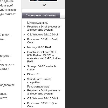
ое задание
боту всей
 уничтожают
нды сжигает
Системные требования
Минимальные:
Requires a 64-bit processor
and operating system
й
OS: Windows 7/8/10 64-bit
й штаб-
свои
Processor: 3.2 GHz Dual
Core
Memory: 8 GB RAM
Graphics: GeForce GTX
660, Radeon R7 370 or
ие могут
equivalent with 2 GB of video
ю
RAM
нду других
Storage: 34 GB available
ералы и
space
Directx: 11
Sound Card: DirectX
compatible
создавайте
Рекомендуемые:
Requires a 64-bit processor
езных
and operating system
месте
OS: Windows 7/8/10 64-bit
Processor: 3.2 GHz Quad
Core