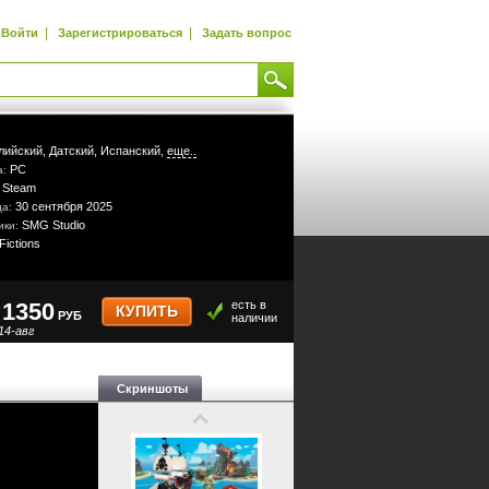
|
|
Войти
Зарегистрироваться
Задать вопрос
лийский,
Датский,
Испанский,
еще..
PC
а:
Steam
:
30 сентября 2025
да:
SMG Studio
ики:
Fictions
1350
есть в
КУПИТЬ
РУБ
наличии
14-авг
Скриншоты