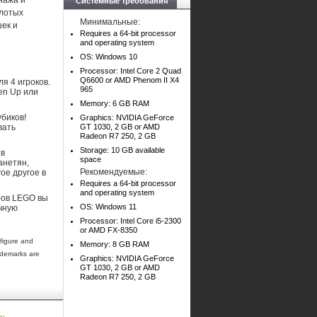
нажа и
Системные требования
олотых
Минимальные:
ек и
Requires a 64-bit processor
and operating system
OS: Windows 10
Processor: Intel Core 2 Quad
Q6600 or AMD Phenom II X4
я 4 игроков.
965
en Up или
Memory: 6 GB RAM
убиков!
Graphics: NVIDIA GeForce
вать
GT 1030, 2 GB or AMD
Radeon R7 250, 2 GB
Storage: 10 GB available
 в
space
анетян,
Рекомендуемые:
ое другое в
Requires a 64-bit processor
and operating system
ров LEGO вы
OS: Windows 11
чную
Processor: Intel Core i5-2300
or AMD FX-8350
figure and
Memory: 8 GB RAM
ademarks are
Graphics: NVIDIA GeForce
GT 1030, 2 GB or AMD
Radeon R7 250, 2 GB