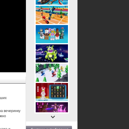
аших
на вечеринку
ожно