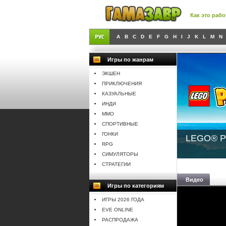
Как это рабо
A
B
C
D
E
F
G
H
I
J
K
L
M
N
Игры по жанрам
ЭКШЕН
ПРИКЛЮЧЕНИЯ
КАЗУАЛЬНЫЕ
ИНДИ
MMO
СПОРТИВНЫЕ
ГОНКИ
LEGO® Pa
RPG
СИМУЛЯТОРЫ
СТРАТЕГИИ
Видео
Игры по категориям
ИГРЫ 2026 ГОДА
EVE ONLINE
РАСПРОДАЖА