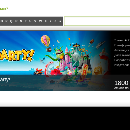
тает?
O
P
Q
R
S
T
U
V
W
X
Y
Z
#
Анг
Языки:
Платформ
Активация
Дата выхо
Разработч
Издатели:
rty!
1800
скидка по 