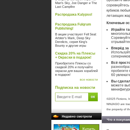
Бросайте вызо
Man's Sky, Joe Danger и The
соревнуйтесь
Last Campfire
кубиков любы
Распродажа Kalypso!
летающих жар
Ключевые ос
Распродажа Fulqrum
Publishing!
Играйте та
многопольз
В акции участвуют Fell Seal:
Соревнуйте
Arbiter's Mark, Deep Sky
отрывайтес
Derelicts, серия King's
Bounty и другие игры
Вперёд за
Используйт
Скидка 20% на Плексы
соперников
+ Окраски в подарок!
Всё прост
Приобретите Плексы со
разнообраз
скидкой 20% и получайте
пробегите 
окраски для ваших кораблей
в подарок!
60 увлекат
все новости
Вы сделал
можете выб
Подписка на новости
минифигурк
©2025 Fictions, 
NINJAGO are trad
the property of th
Недавно смотрели
Что я покупаю