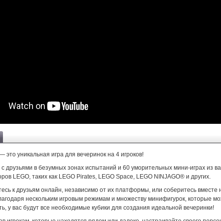
— это уникальная игра для вечеринок на 4 игроков!
 с друзьями в безумных зонах испытаний и 60 уморительных мини-играх из в
ров LEGO, таких как LEGO Pirates, LEGO Space, LEGO NINJAGO® и других.
есь к друзьям онлайн, независимо от их платформы, или соберитесь вместе 
Благодаря нескольким игровым режимам и множеству минифигурок, которые м
ь, у вас будут все необходимые кубики для создания идеальной вечеринки!