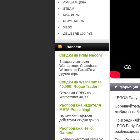
ЛУЧШАЯ ЦЕНА
STEAM
MAC ИГРЫ
PLAYSTATION
XBOX
ДЕШЕВЛЕ 100 РУБ
Новости
Скидки на игры Nacon!
В акции участвуют
Warhammer: Chaosbane,
Welcome to ParadiZe и
другие игры
Скидки на Warhammer
40,000: Rogue Trader!
Информация
Отличная CRPG по
Warhammer 40,000!
LEGO® Party! 
Распродажа издателя
Соревнуйтесь
META Publishing!
любимых набо
На каталог издателя
действуют скидки до 85%
Присоединяйт
LEGO Party. 
Распродажа Hello
разблокироват
Games!
В акции участвуют игры No