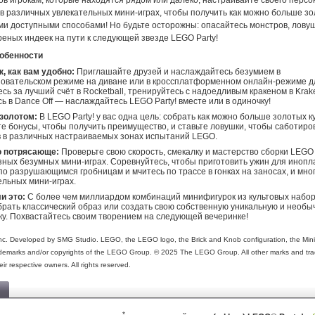
в игрокам, которые находятся рядом или далеко, настраивайте своего персо
 в различных увлекательных мини-играх, чтобы получить как можно больше з
ми доступными способами! Но будьте осторожны: опасайтесь монстров, ловуш
еных индеек на пути к следующей звезде LEGO Party!
обенности
к, как вам удобно:
Приглашайте друзей и наслаждайтесь безумием в
овательском режиме на диване или в кроссплатформенном онлайн-режиме дл
сь за лучший счёт в Rocketball, тренируйтесь с надоедливым кракеном в Krak
ь в Dance Off — наслаждайтесь LEGO Party! вместе или в одиночку!
 золотом:
В LEGO Party! у вас одна цель: собрать как можно больше золотых к
е бонусы, чтобы получить преимущество, и ставьте ловушки, чтобы саботиро
 в различных настраиваемых зонах испытаний LEGO.
о потрясающе:
Проверьте свою скорость, смекалку и мастерство сборки LEGO
ных безумных мини-играх. Соревнуйтесь, чтобы приготовить ужин для инопл
по разрушающимся гробницам и мчитесь по трассе в гонках на заносах, и мног
ельных мини-играх.
и это:
С более чем миллиардом комбинаций минифигурок из культовых набо
рать классический образ или создать свою собственную уникальную и необы
у. Похвастайтесь своим творением на следующей вечеринке!
Inc. Developed by SMG Studio. LEGO, the LEGO logo, the Brick and Knob configuration, the Mini
emarks and/or copyrights of the LEGO Group. © 2025 The LEGO Group. All other marks and tr
eir respective owners. All rights reserved.
*