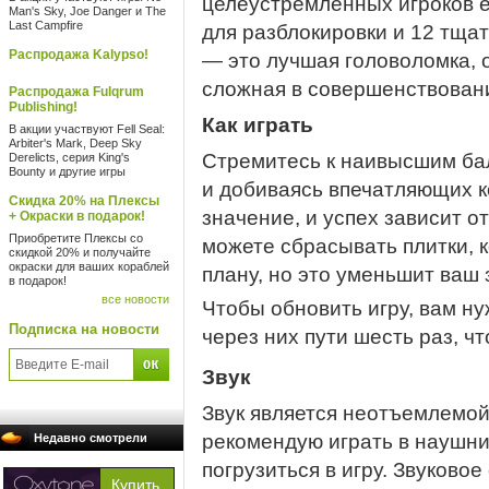
целеустремленных игроков е
Man's Sky, Joe Danger и The
Last Campfire
для разблокировки и 12 тща
Распродажа Kalypso!
— это лучшая головоломка, 
сложная в совершенствован
Распродажа Fulqrum
Publishing!
Как играть
В акции участвуют Fell Seal:
Arbiter's Mark, Deep Sky
Стремитесь к наивысшим ба
Derelicts, серия King's
Bounty и другие игры
и добиваясь впечатляющих 
Скидка 20% на Плексы
значение, и успех зависит о
+ Окраски в подарок!
Приобретите Плексы со
можете сбрасывать плитки, 
скидкой 20% и получайте
окраски для ваших кораблей
плану, но это уменьшит ваш 
в подарок!
все новости
Чтобы обновить игру, вам ну
Подписка на новости
через них пути шесть раз, ч
Звук
Звук является неотъемлемой
рекомендую играть в наушни
Недавно смотрели
погрузиться в игру. Звуков