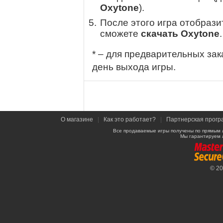
Oxytone
).
После этого игра отобрази
сможете
скачать Oxytone
.
* – для предварительных зак
день выхода игры.
О магазине
|
Как это работает?
|
Партнерская прогр
Все продаваемые игры получены по прямым 
Мы гарантируем 
© 2