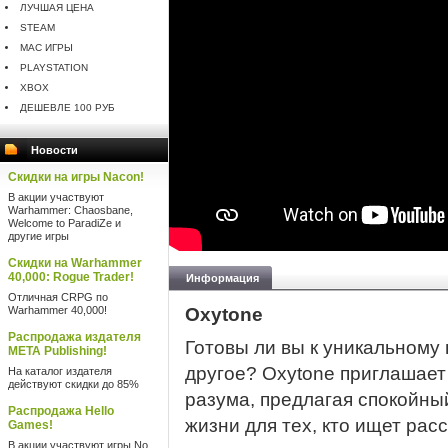
ЛУЧШАЯ ЦЕНА
STEAM
MAC ИГРЫ
PLAYSTATION
XBOX
ДЕШЕВЛЕ 100 РУБ
Новости
Скидки на игры Nacon!
В акции участвуют
Warhammer: Chaosbane,
Welcome to ParadiZe и
другие игры
Скидки на Warhammer
40,000: Rogue Trader!
Информация
Отличная CRPG по
Warhammer 40,000!
Oxytone
Распродажа издателя
Готовы ли вы к уникальному
META Publishing!
другое? Oxytone приглашает
На каталог издателя
действуют скидки до 85%
разума, предлагая спокойны
Распродажа Hello
жизни для тех, кто ищет рас
Games!
В акции участвуют игры No