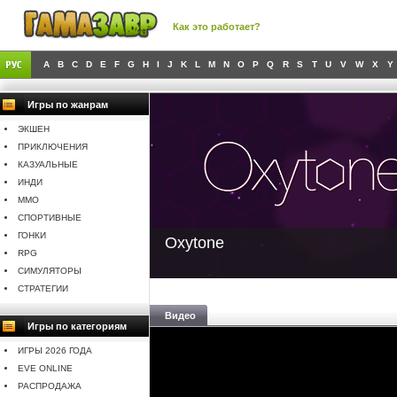
Как это работает?
A
B
C
D
E
F
G
H
I
J
K
L
M
N
O
P
Q
R
S
T
U
V
W
X
Y
Игры по жанрам
ЭКШЕН
ПРИКЛЮЧЕНИЯ
КАЗУАЛЬНЫЕ
ИНДИ
MMO
СПОРТИВНЫЕ
ГОНКИ
Oxytone
RPG
СИМУЛЯТОРЫ
СТРАТЕГИИ
Видео
Игры по категориям
ИГРЫ 2026 ГОДА
EVE ONLINE
РАСПРОДАЖА