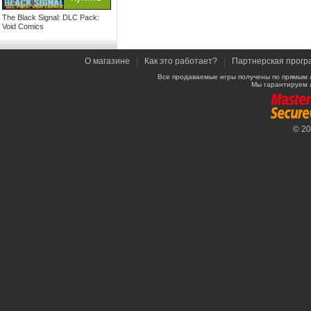
The Black Signal: DLC Pack:
Void Comics
О магазине
|
Как это работает?
|
Партнерская прогр
Все продаваемые игры получены по прямым 
Мы гарантируем 
© 2