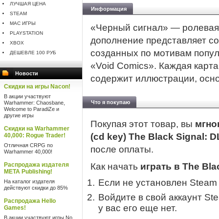
ЛУЧШАЯ ЦЕНА
Информация
STEAM
MAC ИГРЫ
«Черный сигнал» — ролевая
PLAYSTATION
дополнение представляет со
XBOX
созданных по мотивам попул
ДЕШЕВЛЕ 100 РУБ
«Void Comics». Каждая карта
Новости
содержит иллюстрации, осно
Скидки на игры Nacon!
В акции участвуют
Что я покупаю
Warhammer: Chaosbane,
Welcome to ParadiZe и
другие игры
Покупая этот товар, вы
мгно
Скидки на Warhammer
(cd key) The Black Signal: 
40,000: Rogue Trader!
Отличная CRPG по
после оплаты.
Warhammer 40,000!
Распродажа издателя
Как начать
играть в The Bla
META Publishing!
Если не установлен Steam
На каталог издателя
действуют скидки до 85%
Войдите в свой аккаунт St
Распродажа Hello
у вас его еще нет.
Games!
В акции участвуют игры No