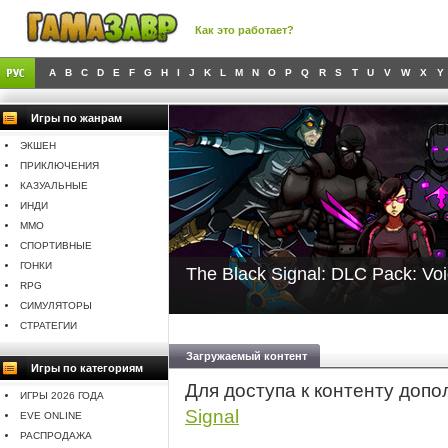
Как это работает?
A
B
C
D
E
F
G
H
I
J
K
L
M
N
O
P
Q
R
S
T
U
V
W
X
Y
Игры по жанрам
ЭКШЕН
ПРИКЛЮЧЕНИЯ
КАЗУАЛЬНЫЕ
ИНДИ
MMO
СПОРТИВНЫЕ
ГОНКИ
The Black Signal: DLC Pack: Vo
RPG
СИМУЛЯТОРЫ
СТРАТЕГИИ
Загружаемый контент
Игры по категориям
Для доступа к контенту доп
ИГРЫ 2026 ГОДА
Signal
EVE ONLINE
РАСПРОДАЖА