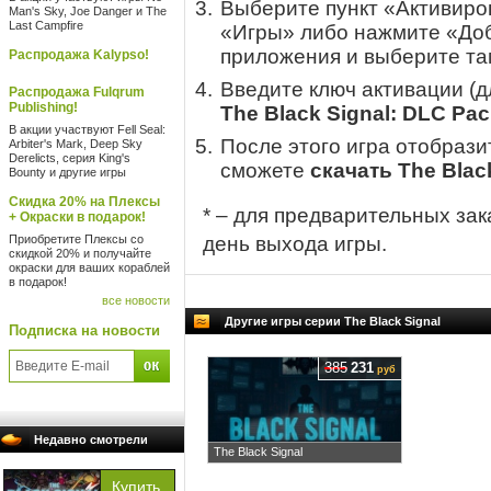
Выберите пункт «Активиров
Man's Sky, Joe Danger и The
Last Campfire
«Игры» либо нажмите «Доб
приложения и выберите там
Распродажа Kalypso!
Введите ключ активации (
Распродажа Fulqrum
Publishing!
The Black Signal: DLC Pac
В акции участвуют Fell Seal:
После этого игра отобрази
Arbiter's Mark, Deep Sky
Derelicts, серия King's
сможете
скачать The Blac
Bounty и другие игры
Скидка 20% на Плексы
* – для предварительных зак
+ Окраски в подарок!
Приобретите Плексы со
день выхода игры.
скидкой 20% и получайте
окраски для ваших кораблей
в подарок!
все новости
Другие игры серии The Black Signal
Подписка на новости
385
231
руб
Недавно смотрели
The Black Signal