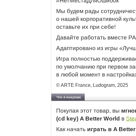
#НетМестаДляОшибок
Мы будем рады сотрудничест
о нашей корпоративной куль
оставьте их при себе!
Давайте работать вместе 
Адаптировано из игры «Лучши
Игра полностью поддерживае
по умолчанию при первом за
в любой момент в настройка
© ARTE France, Ludogram, 2025
Что я покупаю
Покупая этот товар, вы
мгно
(cd key) A Better World
в
St
Как начать
играть в A Bette