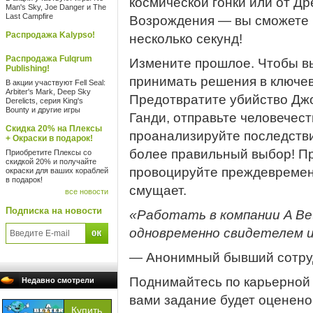
космической гонки или от Д
Man's Sky, Joe Danger и The
Last Campfire
Возрождения — вы сможете и
Распродажа Kalypso!
несколько секунд!
Распродажа Fulqrum
Измените прошлое. Чтобы вы
Publishing!
принимать решения в ключе
В акции участвуют Fell Seal:
Arbiter's Mark, Deep Sky
Предотвратите убийство Дж
Derelicts, серия King's
Bounty и другие игры
Ганди, отправьте человечес
Скидка 20% на Плексы
проанализируйте последстви
+ Окраски в подарок!
более правильный выбор! П
Приобретите Плексы со
скидкой 20% и получайте
провоцируйте преждевременн
окраски для ваших кораблей
в подарок!
смущает.
все новости
Подписка на новости
«Работать в компании A Be
одновременно свидетелем и
— Анонимный бывший сотру
Поднимайтесь по карьерной
Недавно смотрели
вами задание будет оценено