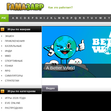
Как это работает?
A
B
C
D
E
F
G
H
I
J
K
L
M
N
O
P
Q
R
S
T
U
V
W
X
Y
Игры по жанрам
ЭКШЕН
ПРИКЛЮЧЕНИЯ
КАЗУАЛЬНЫЕ
ИНДИ
MMO
СПОРТИВНЫЕ
ГОНКИ
A Better World
RPG
СИМУЛЯТОРЫ
СТРАТЕГИИ
Видео
Игры по категориям
ИГРЫ 2026 ГОДА
EVE ONLINE
РАСПРОДАЖА