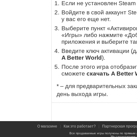
Если не установлен Steam
Войдите в свой аккаунт St
у вас его еще нет.
Выберите пункт «Активиров
«Игры» либо нажмите «Доб
приложения и выберите там
Введите ключ активации (
A Better World
).
После этого игра отобрази
сможете
скачать A Better 
* – для предварительных зак
день выхода игры.
О магазине
|
Как это работает?
|
Партнерская прогр
Все продаваемые игры получены по прямым 
Мы гарантируем 