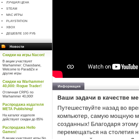
ЛУЧШАЯ ЦЕНА
STEAM
MAC ИГРЫ
PLAYSTATION
XBOX
ДЕШЕВЛЕ 100 РУБ
Новости
Скидки на игры Nacon!
В акции участвуют
Warhammer: Chaosbane,
Welcome to ParadiZe и
другие игры
Скидки на Warhammer
40,000: Rogue Trader!
Информация
Отличная CRPG по
Warhammer 40,000!
Ваши задачи в качестве м
Распродажа издателя
Путешествуйте назад во вре
META Publishing!
компьютер, самую мощную м
На каталог издателя
действуют скидки до 85%
созданных! Благодаря этому
Распродажа Hello
перемещаться на столетия н
Games!
В акции участвуют игры No