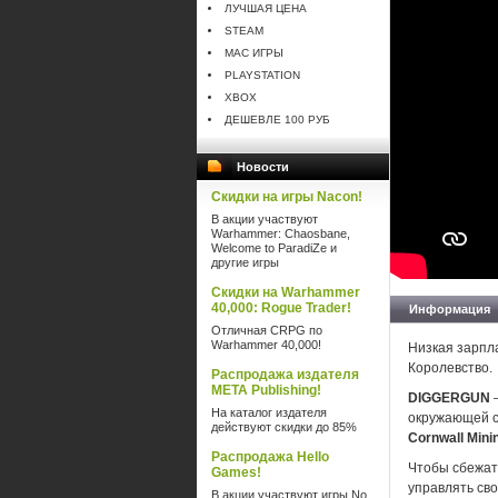
ЛУЧШАЯ ЦЕНА
STEAM
MAC ИГРЫ
PLAYSTATION
XBOX
ДЕШЕВЛЕ 100 РУБ
Новости
Скидки на игры Nacon!
В акции участвуют
Warhammer: Chaosbane,
Welcome to ParadiZe и
другие игры
Скидки на Warhammer
40,000: Rogue Trader!
Информация
Отличная CRPG по
Warhammer 40,000!
Низкая зарпл
Королевство.
Распродажа издателя
META Publishing!
DIGGERGUN
—
На каталог издателя
окружающей с
действуют скидки до 85%
Cornwall Mini
Распродажа Hello
Чтобы сбежат
Games!
управлять сво
В акции участвуют игры No