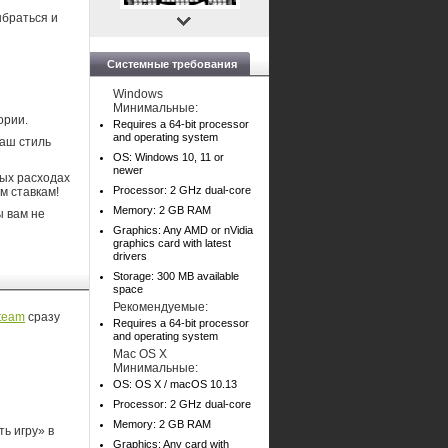
ыбраться и
Системные требования
Windows
Минимальные:
ории.
Requires a 64-bit processor
and operating system
ваш стиль
OS: Windows 10, 11 or
newer
ных расходах
Processor: 2 GHz dual-core
м ставкам!
Memory: 2 GB RAM
ы вам не
Graphics: Any AMD or nVidia
graphics card with latest
drivers
Storage: 300 MB available
space
Рекомендуемые:
team
сразу
Requires a 64-bit processor
and operating system
Mac OS X
Минимальные:
OS: OS X / macOS 10.13
Processor: 2 GHz dual-core
Memory: 2 GB RAM
ь игру» в
Graphics: Any card with