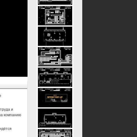
е
труда и
на компанию
идётся