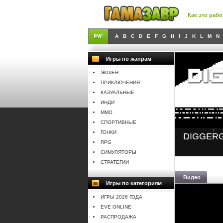
Как это рабо
A
B
C
D
E
F
G
H
I
J
K
L
M
N
Игры по жанрам
ЭКШЕН
ПРИКЛЮЧЕНИЯ
КАЗУАЛЬНЫЕ
ИНДИ
MMO
СПОРТИВНЫЕ
ГОНКИ
DIGGER
RPG
СИМУЛЯТОРЫ
СТРАТЕГИИ
Видео
Игры по категориям
ИГРЫ 2026 ГОДА
EVE ONLINE
РАСПРОДАЖА