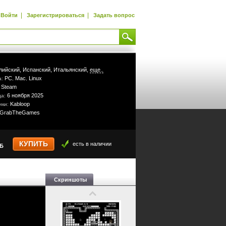
|
|
Войти
Зарегистрироваться
Задать вопрос
лийский,
Испанский,
Итальянский,
еще..
PC
Mac
Linux
а:
,
,
Steam
:
6 ноября 2025
да:
Kabloop
ики:
GrabTheGames
КУПИТЬ
есть в наличии
УБ
Скриншоты