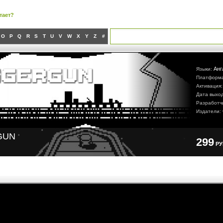
тает?
O
P
Q
R
S
T
U
V
W
X
Y
Z
#
Анг
Языки:
Платформ
Активация
Дата выхо
Разработч
Издатели:
GUN
299
Р