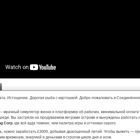
ата. Истощение. Дорогая рыба с картошкой. Добро пожаловать в Соединённо
 мрачный симулятор жизни и платформер об рабочих, минимальной оплате 
реде. Вы застряли на продуваемом ветрами острове и вынуждены работать 
ng Corp
, где всё куда темнее, чем палитра игры в оттенках серого.
ь, нужно заработать £3000, добывая драгоценный литий. Чтобы выжить — пр
им временем, энергией и деньгами в строгом цикле дня и ночи.