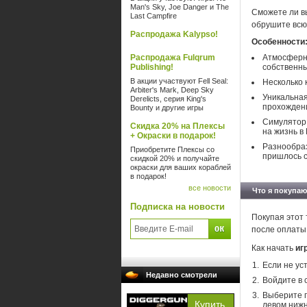
Man's Sky, Joe Danger и The
Сможете ли вы
Last Campfire
обрушите всю
Распродажа Kalypso!
Особенности
Распродажа Fulqrum
Атмосферн
Publishing!
собственны
В акции участвуют Fell Seal:
Несколько 
Arbiter's Mark, Deep Sky
Уникальная
Derelicts, серия King's
прохождени
Bounty и другие игры
Симулятор 
Скидка 20% на Плексы
на жизнь в
+ Окраски в подарок!
Разнообраз
Приобретите Плексы со
пришлось с
скидкой 20% и получайте
окраски для ваших кораблей
в подарок!
все новости
Что я покупаю
Подписка на новости
Покупая этот 
после оплаты
Как начать
иг
Если не ус
Недавно смотрели
Войдите в 
Выберите п
левом нижн