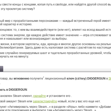
 свести концы с концами, копая путь к свободе, или найдёте другой способ в
 эту проклятую систему?
:
ый мир с проработанными персонажами — каждый встреченный герой имеет
й характер и историю.
концовок: то, с кем вы взаимодействуете (или нет), влияет на исход вашей ист
 система энергии, где каждое действие имеет значение — игра отслеживает 
я и наказывает или вознаграждает за выборы.
жизни, в котором зарплаты, еда, аренда и многое другое основаны на реаль
 Великобритании. Здесь даже есть налоговая система с расчётом по настоящи
ие случайно генерируемых шахт и тщательно проработанных уровней, чтоб
кучать ни на минуту.
*
товар, вы
мгновенно
получите
лицензионный
ключ (cd key) DIGGERGUN
в
S
.
рать в DIGGERGUN
:
тановлен Steam клиент,
скачайте
и установите его .
свой аккаунт Steam или
зарегистрируйте
новый, если у вас его еще нет.
ункт «Активировать через Steam...» в разделе «Игры» либо нажмите «Добавит
ем углу приложения и выберите там «Активировать через Steam...».