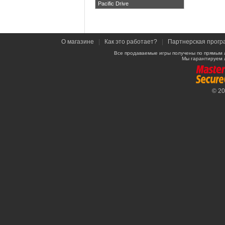
Pacific Drive
О магазине
|
Как это работает?
|
Партнерская прогр
Все продаваемые игры получены по прямым 
Мы гарантируем 
© 2