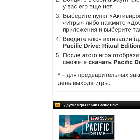
у вас его еще нет.
Выберите пункт «Активиров
«Игры» либо нажмите «Доб
приложения и выберите там
Введите ключ активации (
Pacific Drive: Ritual Editio
После этого игра отобрази
сможете
скачать Pacific Dr
* – для предварительных зак
день выхода игры.
Другие игры серии Pacific Drive
1799
593
руб