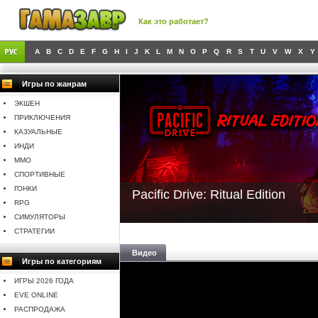
Как это работает?
A
B
C
D
E
F
G
H
I
J
K
L
M
N
O
P
Q
R
S
T
U
V
W
X
Y
Игры по жанрам
ЭКШЕН
ПРИКЛЮЧЕНИЯ
КАЗУАЛЬНЫЕ
ИНДИ
MMO
СПОРТИВНЫЕ
ГОНКИ
Pacific Drive: Ritual Edition
RPG
СИМУЛЯТОРЫ
СТРАТЕГИИ
Видео
Игры по категориям
ИГРЫ 2026 ГОДА
EVE ONLINE
РАСПРОДАЖА