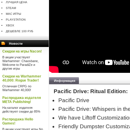
ЛУЧШАЯ ЦЕНА
STEAM
MAC ИГРЫ
PLAYSTATION
XBOX
ДЕШЕВЛЕ 100 РУБ
Новости
Скидки на игры Nacon!
В акции участвуют
Warhammer: Chaosbane,
Welcome to ParadiZe и
другие игры
Скидки на Warhammer
40,000: Rogue Trader!
Информация
Отличная CRPG по
Warhammer 40,000!
Pacific Drive: Ritual Edition:
Распродажа издателя
Pacific Drive
META Publishing!
На каталог издателя
Pacific Drive: Whispers in t
действуют скидки до 85%
We have Liftoff Customizati
Распродажа Hello
Games!
Friendly Dumpster Customiz
В акции участвуют игры No