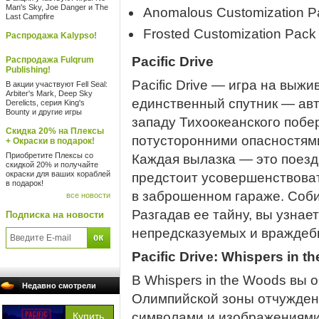
Man's Sky, Joe Danger и The
Anomalous Customization P
Last Campfire
Frosted Customization Pack
Распродажа Kalypso!
Pacific Drive
Распродажа Fulqrum
Publishing!
Pacific Drive — игра на выжи
В акции участвуют Fell Seal:
Arbiter's Mark, Deep Sky
единственный спутник — авт
Derelicts, серия King's
Bounty и другие игры
западу Тихоокеанского побе
Скидка 20% на Плексы
потусторонними опасностям
+ Окраски в подарок!
Приобретите Плексы со
Каждая вылазка — это поезд
скидкой 20% и получайте
окраски для ваших кораблей
предстоит усовершенствоват
в подарок!
в заброшенном гараже. Соби
все новости
Разгадав ее тайну, вы узнает
Подписка на новости
непредсказуемых и враждеб
Pacific Drive: Whispers in 
В Whispers in the Woods вы 
Недавно смотрели
Олимпийской зоны отчужден
символами и изображениями