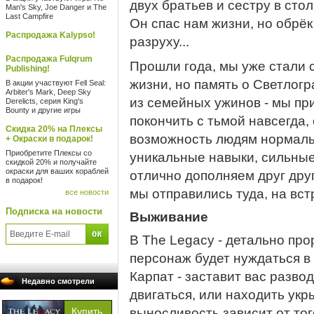
двух братьев и сестру в стол
Man's Sky, Joe Danger и The
Last Campfire
Он спас нам жизни, но обрёк
Распродажа Kalypso!
разруху...
Распродажа Fulqrum
Прошли года, мы уже стали 
Publishing!
жизни, но память о Светлогр
В акции участвуют Fell Seal:
Arbiter's Mark, Deep Sky
из семейных ужинов - мы пр
Derelicts, серия King's
Bounty и другие игры
покончить с тьмой навсегда,
Скидка 20% на Плексы
возможность людям нормальн
+ Окраски в подарок!
Приобретите Плексы со
уникальные навыки, сильные
скидкой 20% и получайте
окраски для ваших кораблей
отлично дополняем друг дру
в подарок!
мы отправились туда, на встр
все новости
Подписка на новости
Выживание
В The Legacy - детально пр
персонаж будет нуждаться в
Карпат - заставит вас разво
Недавно смотрели
двигаться, или находить укр
выносливость зависит от тог