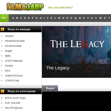
Как это работает?
A
B
C
D
E
F
G
H
I
J
K
L
M
N
O
P
Q
R
S
T
U
V
W
X
Y
Игры по жанрам
ЭКШЕН
ПРИКЛЮЧЕНИЯ
КАЗУАЛЬНЫЕ
ИНДИ
MMO
СПОРТИВНЫЕ
ГОНКИ
The Legacy
RPG
СИМУЛЯТОРЫ
СТРАТЕГИИ
Видео
Игры по категориям
ИГРЫ 2026 ГОДА
EVE ONLINE
РАСПРОДАЖА