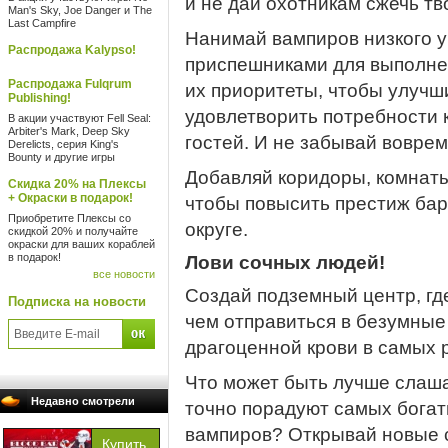
и не дай охотникам сжечь тв
Man's Sky, Joe Danger и The
Last Campfire
Нанимай вампиров низкого у
Распродажа Kalypso!
приспешниками для выполнен
Распродажа Fulqrum
их приоритеты, чтобы улучш
Publishing!
удовлетворить потребности 
В акции участвуют Fell Seal:
Arbiter's Mark, Deep Sky
гостей. И не забывай воврем
Derelicts, серия King's
Bounty и другие игры
Добавляй коридоры, комнаты 
Скидка 20% на Плексы
+ Окраски в подарок!
чтобы повысить престиж бар
Приобретите Плексы со
округе.
скидкой 20% и получайте
окраски для ваших кораблей
в подарок!
Лови сочных людей!
все новости
Создай подземный центр, гд
Подписка на новости
чем отправиться в безумные
драгоценной крови в самых 
Что может быть лучше слаша
Недавно смотрели
точно порадуют самых богат
вампиров? Открывай новые с