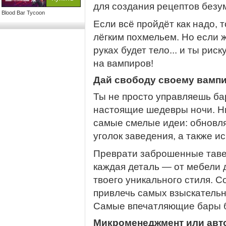
для создания рецептов безу
Blood Bar Tycoon
Если всё пройдёт как надо, 
лёгким похмельем. Но если ж
руках будет тело... и ты ри
на вампиров!
Дай свободу своему вампи
Ты не просто управляешь б
настоящие шедевры ночи. Ни
самые смелые идеи: обновля
уголок заведения, а также и
Преврати заброшенные таве
каждая деталь — от мебели
твоего уникального стиля. 
привлечь самых взыскательн
Самые впечатляющие бары б
Микроменеджмент или авт