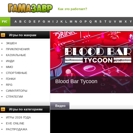
Как это работает?
A
B
C
D
E
F
G
H
I
J
K
L
M
N
O
P
Q
R
S
T
U
V
W
X
Y
Игры по жанрам
ЭКШЕН
ПРИКЛЮЧЕНИЯ
КАЗУАЛЬНЫЕ
ИНДИ
MMO
СПОРТИВНЫЕ
ГОНКИ
Blood Bar Tycoon
RPG
СИМУЛЯТОРЫ
СТРАТЕГИИ
Видео
Игры по категориям
ИГРЫ 2026 ГОДА
EVE ONLINE
РАСПРОДАЖА