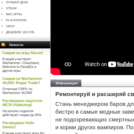
ЛУЧШАЯ ЦЕНА
STEAM
MAC ИГРЫ
PLAYSTATION
XBOX
ДЕШЕВЛЕ 100 РУБ
Новости
Скидки на игры Nacon!
В акции участвуют
Warhammer: Chaosbane,
Welcome to ParadiZe и
другие игры
Скидки на Warhammer
40,000: Rogue Trader!
Информация
Отличная CRPG по
Warhammer 40,000!
Ремонтируй и расширяй св
Распродажа издателя
Стань менеджером баров дл
META Publishing!
бистро в самые модные заве
На каталог издателя
действуют скидки до 85%
не подозревающих смертных
Распродажа Hello
и корми других вампиров. По
Games!
В акции участвуют игры No