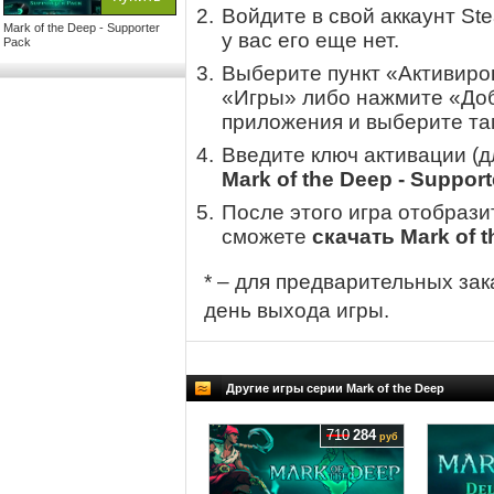
Войдите в свой аккаунт St
Mark of the Deep - Supporter
у вас его еще нет.
Pack
Выберите пункт «Активиров
«Игры» либо нажмите «Доб
приложения и выберите там
Введите ключ активации (
Mark of the Deep - Suppor
После этого игра отобрази
сможете
скачать Mark of t
* – для предварительных зак
день выхода игры.
Другие игры серии Mark of the Deep
710
284
руб