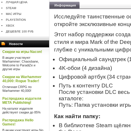
ЛУЧШАЯ ЦЕНА
Информация
STEAM
MAC ИГРЫ
Исследуйте таинственные ос
PLAYSTATION
откройте эксклюзивные конц
XBOX
ДЕШЕВЛЕ 100 РУБ
Этот набор поддержки созда
стиля и мира Mark of the De
Новости
глубже с уникальными цифр
Скидки на игры Nacon!
В акции участвуют
Официальный саундтрек (1
Warhammer: Chaosbane,
Welcome to ParadiZe и
4K-обои (4 дизайна)
другие игры
Цифровой артбук (34 стра
Скидки на Warhammer
40,000: Rogue Trader!
Путь к контенту DLC
Отличная CRPG по
Warhammer 40,000!
После установки DLC весь
каталоге:
Распродажа издателя
META Publishing!
Путь: Папка установки иг
На каталог издателя
действуют скидки до 85%
Как найти папку:
Распродажа Hello
Games!
В библиотеке Steam щёлкни
В акции участвуют игры No