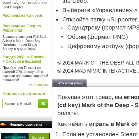
the Deep.
Man's Sky, Joe Danger и The
Last Campfire
Выберите «Управление» >
Распродажа Kalypso!
Откройте папку «Supporter 
Распродажа Fulqrum
Саундтреку (формат MP3
Publishing!
Обоям (формат PNG)
В акции участвуют Fell Seal:
Arbiter's Mark, Deep Sky
Derelicts, серия King's
Цифровому артбуку (фор
Bounty и другие игры
Скидка 20% на Плексы
+ Окраски в подарок!
© 2024 MARK OF THE DEEP. ALL
Приобретите Плексы со
© 2024 MAD MIMIC INTERACTIVE.
скидкой 20% и получайте
окраски для ваших кораблей
в подарок!
Что я покупаю
все новости
Подписка на новости
Покупая этот товар, вы
мгно
(cd key) Mark of the Deep -
оплаты.
Как начать
играть в Mark of
Недавно смотрели
Если не установлен Steam