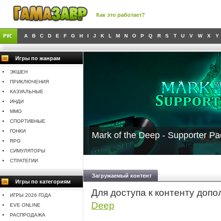
Как это работает?
A
B
C
D
E
F
G
H
I
J
K
L
M
N
O
P
Q
R
S
T
U
V
W
X
Y
Игры по жанрам
ЭКШЕН
ПРИКЛЮЧЕНИЯ
КАЗУАЛЬНЫЕ
ИНДИ
MMO
СПОРТИВНЫЕ
ГОНКИ
Mark of the Deep - Supporter Pa
RPG
СИМУЛЯТОРЫ
СТРАТЕГИИ
Загружаемый контент
Игры по категориям
Для доступа к контенту доп
ИГРЫ 2026 ГОДА
Deep
EVE ONLINE
РАСПРОДАЖА