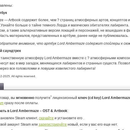
авлены:
тбук
e — Artbook содержит более, чем ? страниц атмосферных артов, концептов и
 Узнайте больше о тайне темного Лорда и магических обитателях лабиринта.
ски, а также альтернативные версии локаций и персонажей, не вошедших в 
Часть материалов, представленных в артбуке, ранее нигде не публиковалась.
обратите внимание, что артбук Lord Ambermaze содержит спойлеры к сюж
й саундтрек
в таинственную атмосферу Lord Ambermaze вместе с ? атмосферными композ
несут вас в мир загадок, меняющихся лабиринтов и странных существ. Позво
через все головоломки и ловушки извилистого лабиринта!
2-2025. All rights reserved.
*
товар, вы
мгновенно
получите
лицензионный
ключ (cd key) Lord Ambermaz
am
сразу после оплаты.
рать в Lord Ambermaze – OST & Artbook
:
тановлен Steam клиент,
скачайте
и установите его .
свой аккаунт Steam или
зарегистрируйте
новый, если у вас его еще нет.