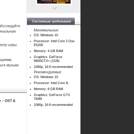
Системные требования
 Исследуйте
Минимальные:
финальную
OS: Windows 10
Processor: Intel Core 2 Duo
ету игры.
E5200
Memory: 4 GB RAM
Graphics: GeForce
ициями,
9800GTX+ (1GB)
льте музыке
1080p, 16:9 recommended
Рекомендуемые:
OS: Windows 10
Processor: Intel Core i5
Memory: 8 GB RAM
Graphics: GeForce GTX
760M
e – OST &
1080p, 16:9 recommended