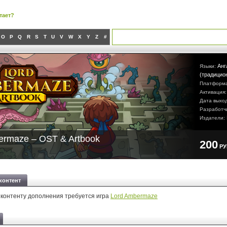
тает?
O
P
Q
R
S
T
U
V
W
X
Y
Z
#
Анг
Языки:
(традицио
Платформ
Активация
Дата выхо
Разработч
Издатели:
ermaze – OST & Artbook
200
Р
контент
 контенту дополнения требуется игра
Lord Ambermaze