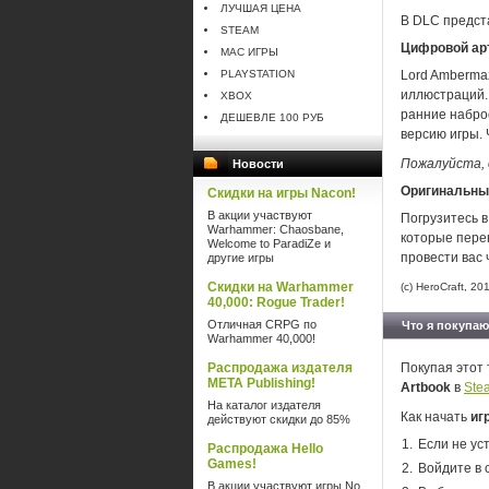
ЛУЧШАЯ ЦЕНА
В DLC предст
STEAM
Цифровой ар
MAC ИГРЫ
PLAYSTATION
Lord Ambermaz
иллюстраций.
XBOX
ранние набро
ДЕШЕВЛЕ 100 РУБ
версию игры. 
Пожалуйста, 
Новости
Оригинальны
Скидки на игры Nacon!
В акции участвуют
Погрузитесь 
Warhammer: Chaosbane,
которые пере
Welcome to ParadiZe и
провести вас 
другие игры
Скидки на Warhammer
(c) HeroCraft, 201
40,000: Rogue Trader!
Отличная CRPG по
Что я покупаю
Warhammer 40,000!
Распродажа издателя
Покупая этот 
META Publishing!
Artbook
в
Ste
На каталог издателя
Как начать
иг
действуют скидки до 85%
Если не ус
Распродажа Hello
Games!
Войдите в 
В акции участвуют игры No