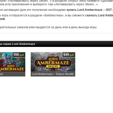
ункт «Активировать через Steam...» в разделе «Игры» либо нажмите «Добавит
ем углу приложения и выберите там «Активировать через Steam...».
юч активации (для его получения необходимо
купить Lord Ambermaze – OST 
о игра отобразится в разделе «Библиотека», и вы сможете
скачать Lord Amb
book
.
арительных заказов ключ выдается за день или в день выхода игры.
ры серии Lord Ambermaze
550
649
руб
руб
aze
Lord Ambermaze – Deluxe Bundle