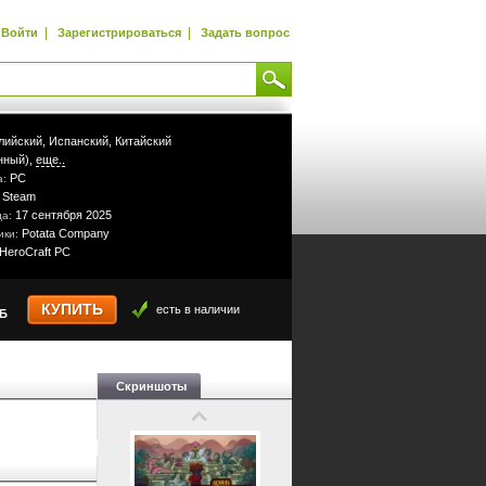
|
|
Войти
Зарегистрироваться
Задать вопрос
лийский,
Испанский,
Китайский
нный),
еще..
PC
а:
Steam
:
17 сентября 2025
да:
Potata Company
ики:
HeroCraft PC
КУПИТЬ
есть в наличии
УБ
Скриншоты