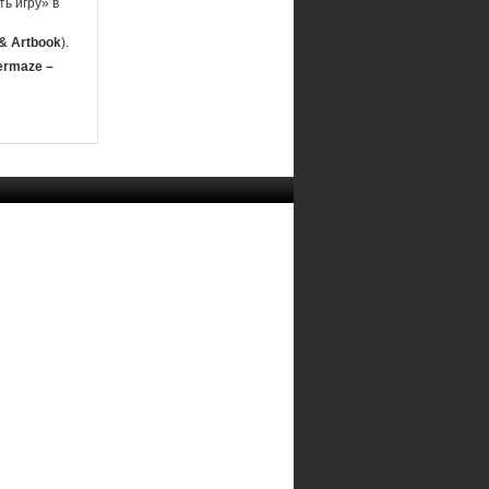
ь игру» в
& Artbook
).
ermaze –