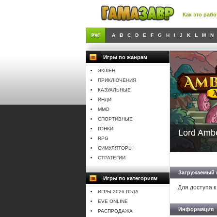
Как это рабо
A
B
C
D
E
F
G
H
I
J
K
L
M
N
Игры по жанрам
ЭКШЕН
ПРИКЛЮЧЕНИЯ
КАЗУАЛЬНЫЕ
ИНДИ
MMO
СПОРТИВНЫЕ
ГОНКИ
Lord Amb
RPG
СИМУЛЯТОРЫ
СТРАТЕГИИ
Загружаемый 
Игры по категориям
Для доступа к
ИГРЫ 2026 ГОДА
EVE ONLINE
Информация
РАСПРОДАЖА