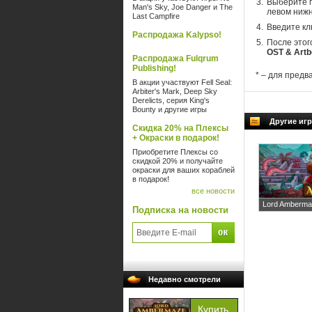
Выберите п
Man's Sky, Joe Danger и The
левом нижн
Last Campfire
Введите кл
Распродажа Kalypso!
После этог
OST & Art
Распродажа Fulqrum
Publishing!
* – для предв
В акции участвуют Fell Seal:
Arbiter's Mark, Deep Sky
Derelicts, серия King's
Bounty и другие игры
Другие иг
Скидка 20% на Плексы
+ Окраски в подарок!
Приобретите Плексы со
скидкой 20% и получайте
окраски для ваших кораблей
в подарок!
все новости
Lord Amberm
Подписка на новости
Недавно смотрели