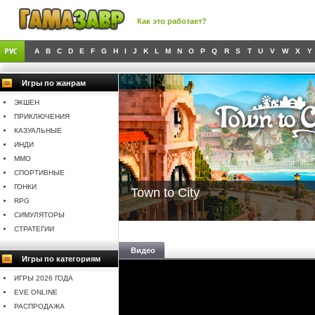
Как это работает?
A
B
C
D
E
F
G
H
I
J
K
L
M
N
O
P
Q
R
S
T
U
V
W
X
Y
Игры по жанрам
ЭКШЕН
ПРИКЛЮЧЕНИЯ
КАЗУАЛЬНЫЕ
ИНДИ
MMO
СПОРТИВНЫЕ
ГОНКИ
Town to City
RPG
СИМУЛЯТОРЫ
СТРАТЕГИИ
Видео
Игры по категориям
ИГРЫ 2026 ГОДА
EVE ONLINE
РАСПРОДАЖА