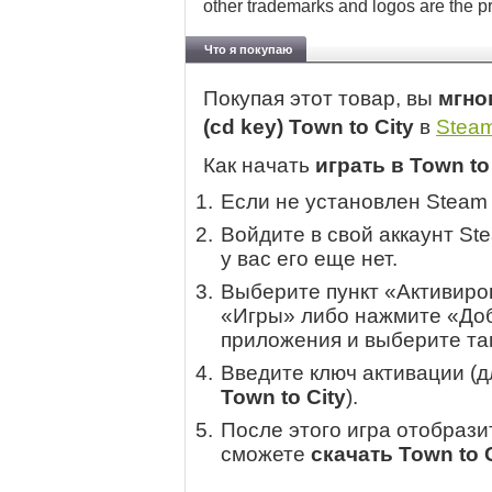
other trademarks and logos are the pr
Что я покупаю
Покупая этот товар, вы
мгно
(cd key) Town to City
в
Stea
Как начать
играть в Town to
Если не установлен Steam
Войдите в свой аккаунт St
у вас его еще нет.
Выберите пункт «Активиров
«Игры» либо нажмите «Доб
приложения и выберите там
Введите ключ активации (
Town to City
).
После этого игра отобрази
сможете
скачать Town to C