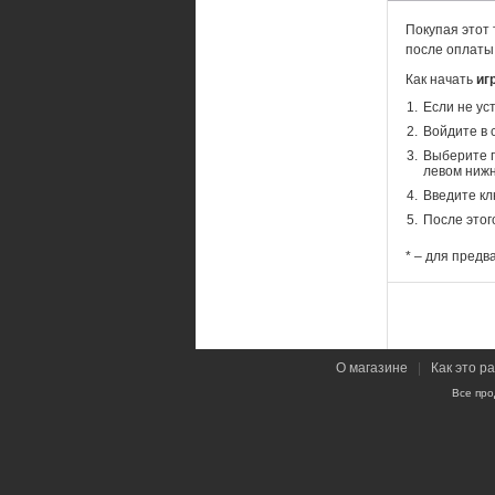
Покупая этот 
после оплаты
Как начать
иг
Если не ус
Войдите в 
Выберите п
левом нижн
Введите кл
После этог
* – для предв
О магазине
|
Как это р
Все про