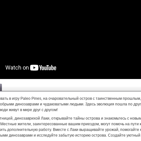
ать в игру Paleo Pines, на очаровательный остров с таинственным прошлым,
обрыми динозаврами и чудаковатыми людьми. Здесь эволюция пошла по друг
юди живут в мире друг с другом!
тницей, динозаврихой Лаки, открывайте тайны острова и знакомьтесь с новы
 Местные жители, заинтересованные вашим приездом, могут помочь на пути к
ить дополнительную работу. Вместе с Лаки выращивайте урожай, помогайте 
лыми динозаврами и исследуйте забытую историю острова. Создайте уютный 