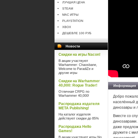
ЛУЧШАЯ ЦЕНА
STEAM
MAC ИГРЫ
PLAYSTATION
XBOX
ДЕШЕВЛЕ 100 РУБ
Новости
Скидки на игры Nacon!
В акции участвуют
Warhammer: Chaosbane,
Welcome to ParadiZe и
другие игры
Скидки на Warhammer
40,000: Rogue Trader!
Информация
Отличная CRPG по
Warhammer 40,000!
Добро пожалов
населённый д
Распродажа издателя
динозавры и л
META Publishing!
На каталог издателя
Вместе со спу
действуют скидки до 85%
динозаврами.
Распродажа Hello
даже предлож
Games!
дружите с ми
В акции участвуют игры No