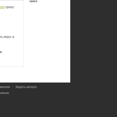
space
eam
сразу
ь игру» в
es
.
кансии
|
Задать вопрос
оворам.