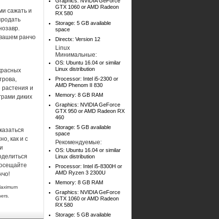
Graphics: NVIDIA GeForce
GTX 1060 or AMD Radeon
ми сажать и
RX 580
продать
Storage: 5 GB available
нозавр.
space
 вашем ранчо
Directx: Version 12
Linux
Минимальные:
OS: Ubuntu 16.04 or similar
Linux distribution
красных
трова,
Processor: Intel i5-2300 or
AMD Phenom II 830
 растения и
Memory: 8 GB RAM
грами диких
Graphics: NVIDIA GeForce
GTX 950 or AMD Radeon RX
460
Storage: 5 GB available
казаться
space
о, как и с
Рекомендуемые:
и
OS: Ubuntu 16.04 or similar
поделиться
Linux distribution
посещайте
Processor: Intel i5-8300H or
AMD Ryzen 3 2300U
нчо!
Memory: 8 GB RAM
 Maximum
Graphics: NVIDIA GeForce
ners.
GTX 1060 or AMD Radeon
RX 580
Storage: 5 GB available