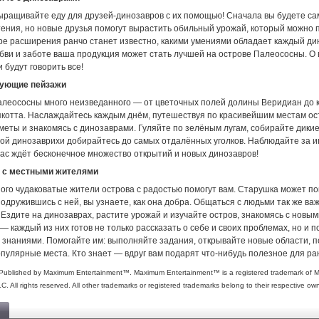
выращивайте еду для друзей-динозавров с их помощью! Сначала вы будете са
тения, но новые друзья помогут вырастить обильный урожай, который можно 
ре расширения ранчо станет известно, какими умениями обладает каждый ди
бви и заботе ваша продукция может стать лучшей на острове Палеососны. О
 будут говорить все!
рующие пейзажи
алеососны много неизведанного — от цветочных полей долины Веридиан до 
якотта. Наслаждайтесь каждым днём, путешествуя по красивейшим местам ос
еты и знакомясь с динозаврами. Гуляйте по зелёным лугам, собирайте дикие
ной динозаврихи добирайтесь до самых отдалённых уголков. Наблюдайте за и
Вас ждёт бесконечное множество открытий и новых динозавров!
 с местными жителями
ого чудаковатые жители острова с радостью помогут вам. Старушка может по
подружившись с ней, вы узнаете, как она добра. Общаться с людьми так же важн
Ездите на динозаврах, растите урожай и изучайте остров, знакомясь с новым
 каждый из них готов не только рассказать о себе и своих проблемах, но и 
 знаниями. Помогайте им: выполняйте задания, открывайте новые области, 
пулярные места. Кто знает — вдруг вам подарят что-нибудь полезное для ра
. Published by Maximum Entertainment™. Maximum Entertainment™ is a registered trademark of
C. All rights reserved. All other trademarks or registered trademarks belong to their respective ow