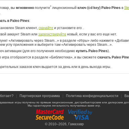
*
товар, вы
мгновенно
получите
лицензионный
ключ (cd key) Paleo Pines
в
St
.
рать в Paleo Pines
:
тановлен Steam клиент,
скачайте
и установите его .
свой аккаунт Steam или
зарегистрируйте
новый, если у вас его еще нет.
ункт «Активировать через Steam...» в разделе «Игры» либо нажмите «Добавит
ем углу приложения и выберите там «Активировать через Steam...».
юч активации (для его получения необходимо
купить Paleo Pines
).
о игра отобразится в разделе «Библиотека», и вы сможете
скачать Paleo Pin
арительных заказов ключ выдается за день или в день выхода игры.
аботает?
|
Партнерская программа
|
Политика конфиденциальности
|
Ва
даваемые игры получены по прямым лицензионным, дистрибьюторским или дилерским дог
Мы гарантируем легальность получаемых вами игр.
© 2010–2026,
Гамазавр