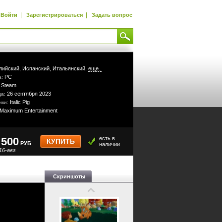
|
|
Войти
Зарегистрироваться
Задать вопрос
лийский,
Испанский,
Итальянский,
еще..
PC
а:
Steam
:
26 сентября 2023
да:
Italic Pig
ики:
Maximum Entertainment
500
есть в
КУПИТЬ
РУБ
наличии
16-авг
Скриншоты