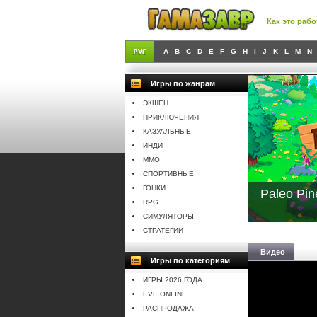
Как это рабо
A
B
C
D
E
F
G
H
I
J
K
L
M
N
Игры по жанрам
ЭКШЕН
ПРИКЛЮЧЕНИЯ
КАЗУАЛЬНЫЕ
ИНДИ
MMO
СПОРТИВНЫЕ
ГОНКИ
Paleo Pin
RPG
СИМУЛЯТОРЫ
СТРАТЕГИИ
Видео
Игры по категориям
ИГРЫ 2026 ГОДА
EVE ONLINE
РАСПРОДАЖА