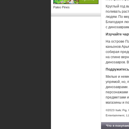
Круглый год 
Paleo Pines
поливать рас
людям. По ме
Благодаря лю
с динозаврами
Изучайте ча
На острове П
каньонов Арь
собирая предм
на спине вер
динозавров. 
Подружитесь
Милые и немн
упрямой, но, 
динозаврами. 
персонажами —
предметами и
магазины и по
©2023 Italic Pig
Entertainment, LL
Что я покупаю