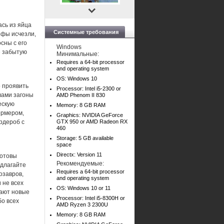
ась из яйца
Системные требования
офы исчезли,
сны с его
Windows
е забытую
Минимальные:
Requires a 64-bit processor
and operating system
OS: Windows 10
о проявить
Processor: Intel i5-2300 or
вами загоны
AMD Phenom II 830
ескую
Memory: 8 GB RAM
ермером,
Graphics: NVIDIA GeForce
рдероб с
GTX 950 or AMD Radeon RX
460
Storage: 5 GB available
space
Directx: Version 11
готовы
Рекомендуемые:
едлагайте
Requires a 64-bit processor
озавров,
and operating system
 не всех
OS: Windows 10 or 11
дают новые
Processor: Intel i5-8300H or
бо всех
AMD Ryzen 3 2300U
Memory: 8 GB RAM