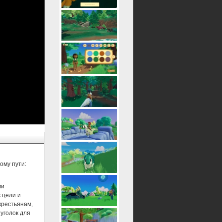
ому пути:
ми
 цели и
крестьянам,
уголок для