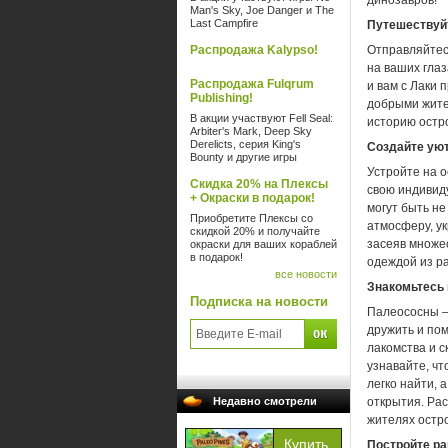
динозавров!
Man's Sky, Joe Danger и The
Last Campfire
Путешествуй
Распродажа Kalypso!
Отправляйтес
на ваших гла
Распродажа Fulqrum
и вам с Лаки 
Publishing!
добрыми жите
В акции участвуют Fell Seal:
историю остро
Arbiter's Mark, Deep Sky
Derelicts, серия King's
Создайте уют
Bounty и другие игры
Устройте на 
Скидка 20% на Плексы
свою индивид
+ Окраски в подарок!
могут быть н
Приобретите Плексы со
атмосферу, у
скидкой 20% и получайте
засеяв множес
окраски для ваших кораблей
в подарок!
одеждой из ра
все новости
Знакомьтесь 
Подписка на новости
Палеососны —
дружить и по
лакомства и 
узнавайте, чт
легко найти, 
Недавно смотрели
открытия. Ра
жителях остр
Постройте ра