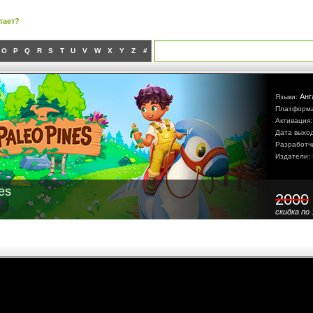
тает?
O
P
Q
R
S
T
U
V
W
X
Y
Z
#
Анг
Языки:
Платформ
Активация
Дата выхо
Разработч
Издатели:
es
2000
скидка по 