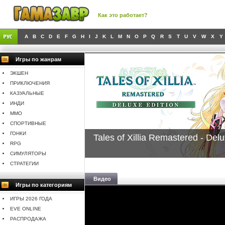
Как это работает?
A
B
C
D
E
F
G
H
I
J
K
L
M
N
O
P
Q
R
S
T
U
V
W
X
Y
Игры по жанрам
ЭКШЕН
ПРИКЛЮЧЕНИЯ
КАЗУАЛЬНЫЕ
ИНДИ
MMO
СПОРТИВНЫЕ
ГОНКИ
Tales of Xillia Remastered - Delu
RPG
СИМУЛЯТОРЫ
СТРАТЕГИИ
Видео
Игры по категориям
ИГРЫ 2026 ГОДА
EVE ONLINE
РАСПРОДАЖА