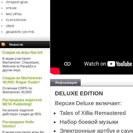
ЛУЧШАЯ ЦЕНА
STEAM
MAC ИГРЫ
PLAYSTATION
XBOX
ДЕШЕВЛЕ 100 РУБ
Новости
Скидки на игры Nacon!
В акции участвуют
Warhammer: Chaosbane,
Welcome to ParadiZe и
другие игры
Скидки на Warhammer
40,000: Rogue Trader!
Информация
Отличная CRPG по
Warhammer 40,000!
DELUXE EDITION
Распродажа издателя
Версия Deluxe включает:
META Publishing!
На каталог издателя
Tales of Xillia Remastered
действуют скидки до 85%
Набор боевой музыки
Распродажа Hello
Games!
Электронные артбук и сау
В акции участвуют игры No