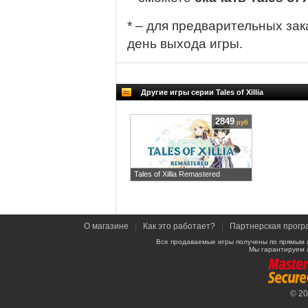
* – для предварительных зак
день выхода игры.
Другие игры серии Tales of Xillia
2849
руб
Tales of Xillia Remastered
О магазине
|
Как это работает?
|
Партнерская прогр
Все продаваемые игры получены по прямым 
Мы гарантируем 
© 2