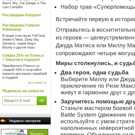
Man's Sky, Joe Danger и The
Набор трав «Суперпомощь
Last Campfire
Распродажа Kalypso!
Встречайте первую в истории 
Распродажа Fulqrum
Отправьтесь в восхитительн
Publishing!
В акции участвуют Fell Seal:
из героев — целеустремленн
Arbiter's Mark, Deep Sky
Derelicts, серия King's
Джуда Матиса или Миллу Мак
Bounty и другие игры
сопровождают четыре могущ
Скидка 20% на Плексы
+ Окраски в подарок!
Миры столкнулись, и судь
Приобретите Плексы со
скидкой 20% и получайте
Два героя, одна судьба
окраски для ваших кораблей
в подарок!
Выберите Миллу или Джуда
все новости
приключение по Ризе Макси
Подписка на новости
живут в гармонии друг с др
Заручитесь помощью дру
Станьте мастером боевой с
Battle System (движение п
используйте с умом страте
Недавно смотрели
наполненных невероятной 
времени. Объедините силы