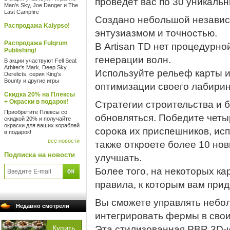
проведёт вас по 30 уникаль
Man's Sky, Joe Danger и The
Last Campfire
Создано небольшой независ
Распродажа Kalypso!
энтузиазмом и точностью.
Распродажа Fulqrum
В Artisan TD нет процедурно
Publishing!
генерации волн.
В акции участвуют Fell Seal:
Arbiter's Mark, Deep Sky
Используйте рельеф карты и
Derelicts, серия King's
Bounty и другие игры
оптимизации своего лабирин
Скидка 20% на Плексы
+ Окраски в подарок!
Стратегии строительства и б
Приобретите Плексы со
обновляться. Победите чет
скидкой 20% и получайте
окраски для ваших кораблей
сорока их приспешников, ис
в подарок!
все новости
также откроете более 10 но
Подписка на новости
улучшать.
Более того, на некоторых ка
правила, к которым вам прид
Вы сможете управлять небол
Недавно смотрели
интегрировать фермы в сво
Эта стилизованная PBR 3D-и