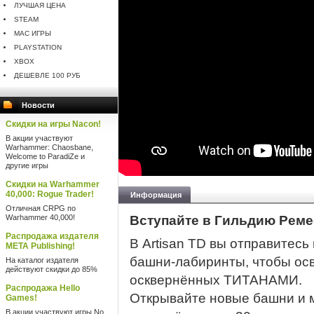
ЛУЧШАЯ ЦЕНА
STEAM
MAC ИГРЫ
PLAYSTATION
XBOX
ДЕШЕВЛЕ 100 РУБ
Новости
Скидки на игры Nacon!
В акции участвуют
Warhammer: Chaosbane,
Welcome to ParadiZe и
другие игры
Скидки на Warhammer
40,000: Rogue Trader!
Информация
Отличная CRPG по
Warhammer 40,000!
Вступайте в Гильдию Реме
Распродажа издателя
В Artisan TD вы отправитесь
META Publishing!
башни-лабиринты, чтобы осв
На каталог издателя
действуют скидки до 85%
осквернённых ТИТАНАМИ.
Распродажа Hello
Открывайте новые башни и м
Games!
В акции участвуют игры No