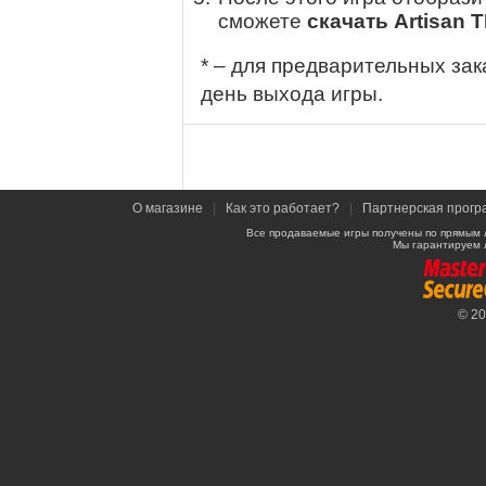
сможете
скачать Artisan 
* – для предварительных зак
день выхода игры.
О магазине
|
Как это работает?
|
Партнерская прогр
Все продаваемые игры получены по прямым 
Мы гарантируем 
© 2