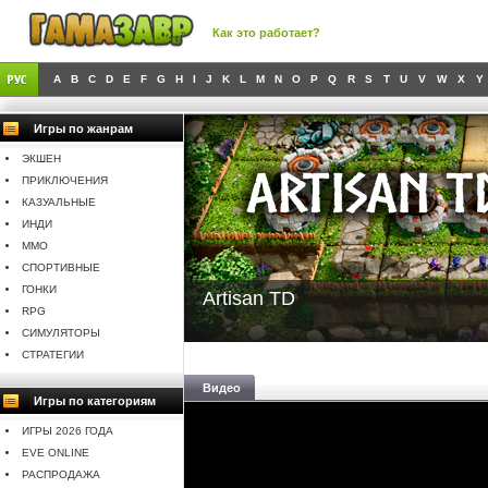
Как это работает?
A
B
C
D
E
F
G
H
I
J
K
L
M
N
O
P
Q
R
S
T
U
V
W
X
Y
Игры по жанрам
ЭКШЕН
ПРИКЛЮЧЕНИЯ
КАЗУАЛЬНЫЕ
ИНДИ
MMO
СПОРТИВНЫЕ
ГОНКИ
Artisan TD
RPG
СИМУЛЯТОРЫ
СТРАТЕГИИ
Видео
Игры по категориям
ИГРЫ 2026 ГОДА
EVE ONLINE
РАСПРОДАЖА