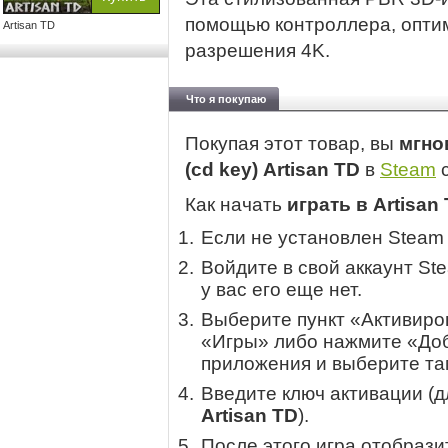
помощью контроллера, опти
Artisan TD
разрешения 4K.
Что я покупаю
Покупая этот товар, вы
мгно
(cd key) Artisan TD
в
Steam
с
Как начать
играть в Artisan
Если не установлен Steam
Войдите в свой аккаунт St
у вас его еще нет.
Выберите пункт «Активиров
«Игры» либо нажмите «Доб
приложения и выберите там
Введите ключ активации (
Artisan TD
).
После этого игра отобрази