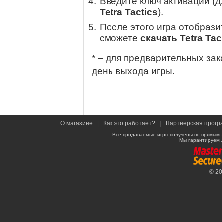
Введите ключ активации (
Tetra Tactics
).
После этого игра отобрази
сможете
скачать Tetra Tac
* – для предварительных зак
день выхода игры.
О магазине
|
Как это работает?
|
Партнерская прогр
Все продаваемые игры получены по прямым 
Мы гарантируем 
© 2