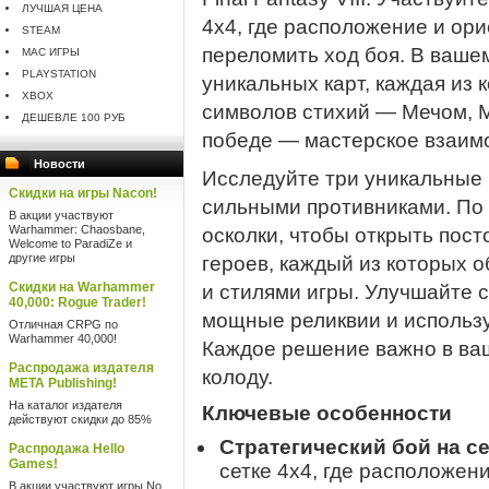
ЛУЧШАЯ ЦЕНА
4x4, где расположение и ор
STEAM
переломить ход боя. В ваше
MAC ИГРЫ
PLAYSTATION
уникальных карт, каждая из
XBOX
символов стихий — Мечом, М
ДЕШЕВЛЕ 100 РУБ
победе — мастерское взаимо
Новости
Исследуйте три уникальные 
Скидки на игры Nacon!
сильными противниками. По
В акции участвуют
Warhammer: Chaosbane,
осколки, чтобы открыть пос
Welcome to ParadiZe и
другие игры
героев, каждый из которых 
Скидки на Warhammer
и стилями игры. Улучшайте с
40,000: Rogue Trader!
мощные реликвии и использу
Отличная CRPG по
Warhammer 40,000!
Каждое решение важно в ва
Распродажа издателя
колоду.
META Publishing!
На каталог издателя
Ключевые особенности
действуют скидки до 85%
Стратегический бой на се
Распродажа Hello
Games!
сетке 4x4, где расположен
В акции участвуют игры No