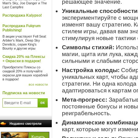
решающее значение.
Man's Sky, Joe Danger и The
Last Campfire
Уникальные способности
Распродажа Kalypso!
экспериментируйте с мощ
изменят вашу стратегию. 
Распродажа Fulqrum
Publishing!
стилем игры, давая вам з
В акции участвуют Fell Seal:
стимулируя новые тактики
Arbiter's Mark, Deep Sky
Derelicts, серия King's
Символы стихий:
Использ
Bounty и другие игры
магии, щита или лука, каж
Скидка 20% на Плексы
сильными и слабыми стор
+ Окраски в подарок!
Приобретите Плексы со
Настройка колоды:
Собир
скидкой 20% и получайте
окраски для ваших кораблей
уникальных карт, чтобы ад
в подарок!
стратегии. Ни одна колода
все новости
адаптироваться к картам о
Подписка на новости
Мета-прогресс:
Зарабатыв
постоянные бонусы и новы
реиграбельность.
Динамические комбинаци
Недавно смотрели
карт, которые могут измени