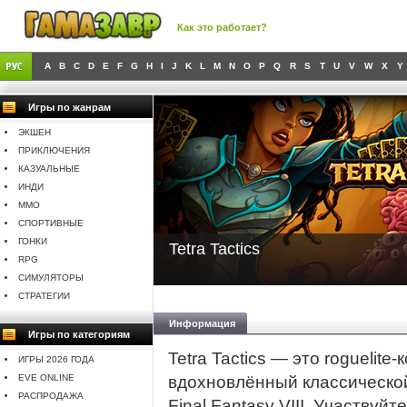
Как это работает?
A
B
C
D
E
F
G
H
I
J
K
L
M
N
O
P
Q
R
S
T
U
V
W
X
Y
Игры по жанрам
ЭКШЕН
ПРИКЛЮЧЕНИЯ
КАЗУАЛЬНЫЕ
ИНДИ
MMO
СПОРТИВНЫЕ
ГОНКИ
Tetra Tactics
RPG
СИМУЛЯТОРЫ
СТРАТЕГИИ
Информация
Игры по категориям
Tetra Tactics — это roguelit
ИГРЫ 2026 ГОДА
EVE ONLINE
вдохновлённый классической
РАСПРОДАЖА
Final Fantasy VIII. Участвуй