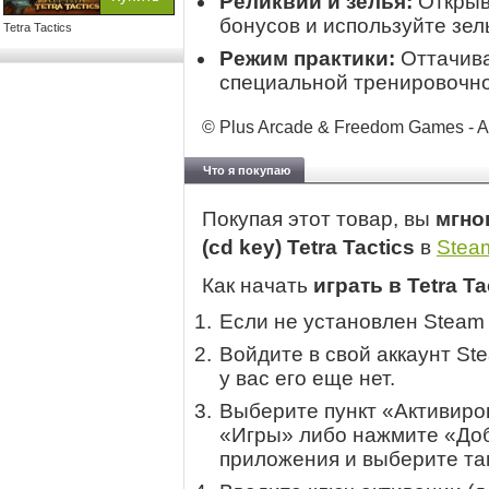
Реликвии и зелья:
Открыв
бонусов и используйте зе
Tetra Tactics
Режим практики:
Оттачива
специальной тренировочно
© Plus Arcade & Freedom Games - Al
Что я покупаю
Покупая этот товар, вы
мгно
(cd key) Tetra Tactics
в
Stea
Как начать
играть в Tetra Ta
Если не установлен Steam
Войдите в свой аккаунт St
у вас его еще нет.
Выберите пункт «Активиров
«Игры» либо нажмите «Доб
приложения и выберите там