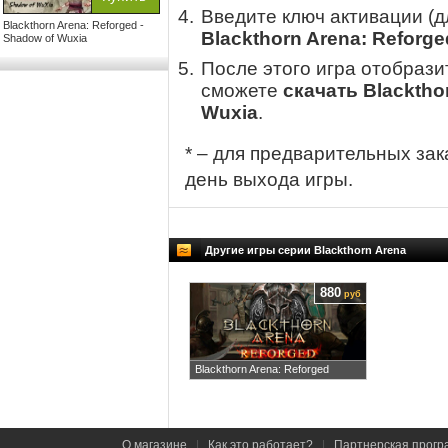
Введите ключ активации (
Blackthorn Arena: Reforged -
Blackthorn Arena: Reforge
Shadow of Wuxia
После этого игра отобрази
сможете
скачать Blacktho
Wuxia
.
* – для предварительных зак
день выхода игры.
Другие игры серии Blackthorn Arena
880
руб
Blackthorn Arena: Reforged
О магазине
|
Как это работает?
|
Партнерская прогр