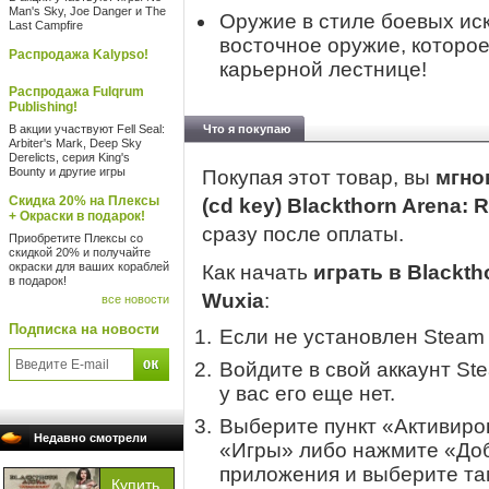
Man's Sky, Joe Danger и The
Оружие в стиле боевых ис
Last Campfire
восточное оружие, которо
Распродажа Kalypso!
карьерной лестнице!
Распродажа Fulqrum
Publishing!
В акции участвуют Fell Seal:
Что я покупаю
Arbiter's Mark, Deep Sky
Derelicts, серия King's
Bounty и другие игры
Покупая этот товар, вы
мгно
Скидка 20% на Плексы
(cd key) Blackthorn Arena: 
+ Окраски в подарок!
сразу после оплаты.
Приобретите Плексы со
скидкой 20% и получайте
окраски для ваших кораблей
Как начать
играть в Blackth
в подарок!
Wuxia
:
все новости
Подписка на новости
Если не установлен Steam
Войдите в свой аккаунт St
у вас его еще нет.
Выберите пункт «Активиров
Недавно смотрели
«Игры» либо нажмите «Доб
приложения и выберите там