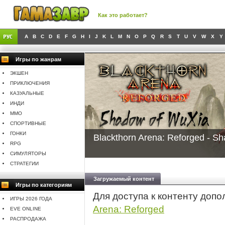
Как это работает?
A
B
C
D
E
F
G
H
I
J
K
L
M
N
O
P
Q
R
S
T
U
V
W
X
Y
Игры по жанрам
ЭКШЕН
ПРИКЛЮЧЕНИЯ
КАЗУАЛЬНЫЕ
ИНДИ
MMO
СПОРТИВНЫЕ
ГОНКИ
Blackthorn Arena: Reforged - S
RPG
СИМУЛЯТОРЫ
СТРАТЕГИИ
Загружаемый контент
Игры по категориям
Для доступа к контенту доп
ИГРЫ 2026 ГОДА
Arena: Reforged
EVE ONLINE
РАСПРОДАЖА