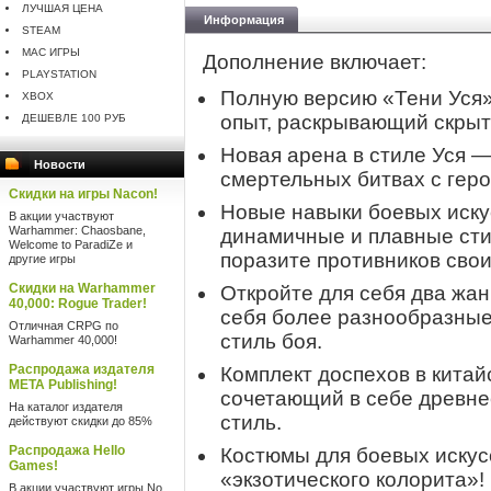
ЛУЧШАЯ ЦЕНА
Информация
STEAM
MAC ИГРЫ
Дополнение включает:
PLAYSTATION
Полную версию «Тени Уся
XBOX
опыт, раскрывающий скрыт
ДЕШЕВЛЕ 100 РУБ
Новая арена в стиле Уся —
Новости
смертельных битвах с геро
Скидки на игры Nacon!
Новые навыки боевых иску
В акции участвуют
Warhammer: Chaosbane,
динамичные и плавные сти
Welcome to ParadiZe и
поразите противников сво
другие игры
Скидки на Warhammer
Откройте для себя два жан
40,000: Rogue Trader!
себя более разнообразны
Отличная CRPG по
стиль боя.
Warhammer 40,000!
Распродажа издателя
Комплект доспехов в кита
META Publishing!
сочетающий в себе древне
На каталог издателя
стиль.
действуют скидки до 85%
Распродажа Hello
Костюмы для боевых искус
Games!
«экзотического колорита»!
В акции участвуют игры No