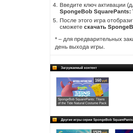
Введите ключ активации (
SpongeBob SquarePants: Ti
После этого игра отобрази
сможете
скачать SpongeBo
* – для предварительных зак
день выхода игры.
Загружаемый контент
160
руб
SpongeBob SquarePants: Titans
of the Tide Natural Costume Pack
Другие игры серии SpongeBob SquarePants
1529
руб