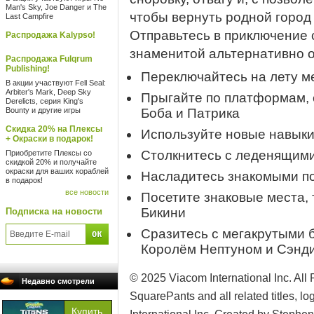
Man's Sky, Joe Danger и The
чтобы вернуть родной город
Last Campfire
Отправьтесь в приключение 
Распродажа Kalypso!
знаменитой альтернативно 
Распродажа Fulqrum
Publishing!
Переключайтесь на лету м
В акции участвуют Fell Seal:
Arbiter's Mark, Deep Sky
Прыгайте по платформам, 
Derelicts, серия King's
Bounty и другие игры
Боба и Патрика
Скидка 20% на Плексы
Используйте новые навыки 
+ Окраски в подарок!
Столкнитесь с леденящими
Приобретите Плексы со
скидкой 20% и получайте
окраски для ваших кораблей
Насладитесь знакомыми по
в подарок!
все новости
Посетите знаковые места, 
Бикини
Подписка на новости
Сразитесь с мегакрутыми 
Королём Нептуном и Сэнди
© 2025 Viacom International Inc. Al
Недавно смотрели
SquarePants and all related titles, 