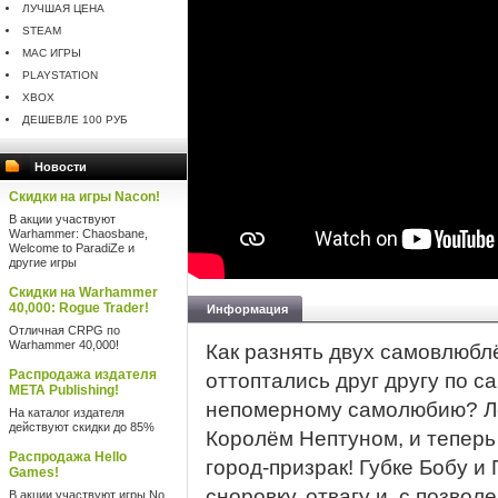
ЛУЧШАЯ ЦЕНА
STEAM
MAC ИГРЫ
PLAYSTATION
XBOX
ДЕШЕВЛЕ 100 РУБ
Новости
Скидки на игры Nacon!
В акции участвуют
Warhammer: Chaosbane,
Welcome to ParadiZe и
другие игры
Скидки на Warhammer
40,000: Rogue Trader!
Информация
Отличная CRPG по
Warhammer 40,000!
Как разнять двух самовлюбл
Распродажа издателя
оттоптались друг другу по с
META Publishing!
непомерному самолюбию? Ле
На каталог издателя
действуют скидки до 85%
Королём Нептуном, и теперь
Распродажа Hello
город-призрак! Губке Бобу и
Games!
сноровку, отвагу и, с позвол
В акции участвуют игры No