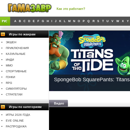
Как это работает?
A
B
C
D
E
F
G
H
I
J
K
L
M
N
O
P
Q
R
S
T
U
V
W
X
Y
Игры по жанрам
ЭКШЕН
ПРИКЛЮЧЕНИЯ
КАЗУАЛЬНЫЕ
ИНДИ
MMO
СПОРТИВНЫЕ
ГОНКИ
SpongeBob SquarePants: Titans 
RPG
СИМУЛЯТОРЫ
СТРАТЕГИИ
Видео
Игры по категориям
ИГРЫ 2026 ГОДА
EVE ONLINE
РАСПРОДАЖА