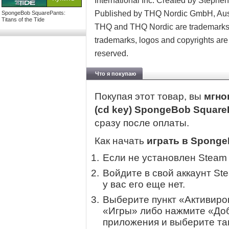
International Inc. Created by Steph
Published by THQ Nordic GmbH, Aust
SpongeBob SquarePants:
Titans of the Tide
THQ and THQ Nordic are trademarks 
trademarks, logos and copyrights are p
reserved.
Что я покупаю
Покупая этот товар, вы
мгно
(cd key) SpongeBob SquarePa
сразу после оплаты.
Как начать
играть в SpongeB
Если не установлен Steam
Войдите в свой аккаунт St
у вас его еще нет.
Выберите пункт «Активиров
«Игры» либо нажмите «Доб
приложения и выберите там