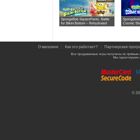
SpongeBob SquarePants: Battle
Spongebob
for Bikini Bottom – Rehydrated
Cosmic Sh
О магазине
|
Как это работает?
|
Партнерская прогр
Все продаваемые игры получены по прямым 
Мы гарантируем 
© 2