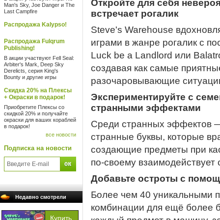
Откройте для себя неверо
Man's Sky, Joe Danger и The
Last Campfire
встречает рогалик
Распродажа Kalypso!
Steve's Warehouse вдохновля
играми в жанре рогалик с по
Распродажа Fulqrum
Publishing!
Luck be a Landlord или Balat
В акции участвуют Fell Seal:
Arbiter's Mark, Deep Sky
создавая как самые приятны
Derelicts, серия King's
Bounty и другие игры
разочаровывающие ситуаци
Скидка 20% на Плексы
Экспериментируйте с семе
+ Окраски в подарок!
странными эффектами
Приобретите Плексы со
скидкой 20% и получайте
окраски для ваших кораблей
Среди странных эффектов —
в подарок!
все новости
странные буквы, которые вр
Подписка на новости
создающие предметы при кас
по-своему взаимодействует 
Добавьте остроты с помо
Более чем 40 уникальными п
Недавно смотрели
комбинации для ещё более 