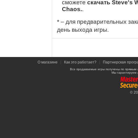
сможете
скачать Steve's 
Chaos.
.
* – для предварительных зак
день выхода игры.
О магазине
|
Как это работает?
|
Партнерская прогр
Все продаваемые игры получены по прямым 
Мы гарантируем 
© 2