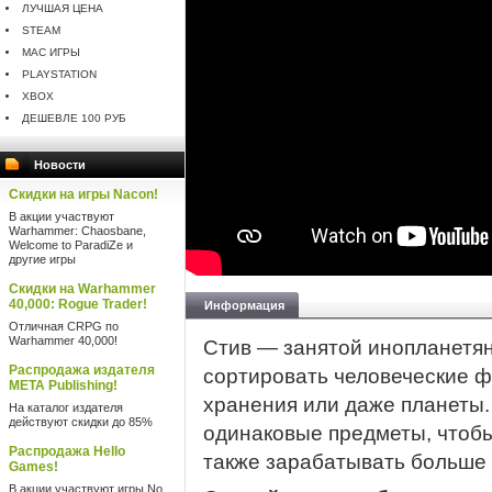
ЛУЧШАЯ ЦЕНА
STEAM
MAC ИГРЫ
PLAYSTATION
XBOX
ДЕШЕВЛЕ 100 РУБ
Новости
Скидки на игры Nacon!
В акции участвуют
Warhammer: Chaosbane,
Welcome to ParadiZe и
другие игры
Скидки на Warhammer
40,000: Rogue Trader!
Информация
Отличная CRPG по
Warhammer 40,000!
Стив — занятой инопланетян
Распродажа издателя
сортировать человеческие ф
META Publishing!
хранения или даже планеты.
На каталог издателя
действуют скидки до 85%
одинаковые предметы, чтобы
Распродажа Hello
также зарабатывать больше 
Games!
В акции участвуют игры No