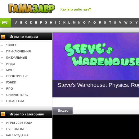
Как это работает?
A
B
C
D
E
F
G
H
I
J
K
L
M
N
O
P
Q
R
S
T
U
V
W
X
Y
Игры по жанрам
ЭКШЕН
ПРИКЛЮЧЕНИЯ
КАЗУАЛЬНЫЕ
ИНДИ
MMO
СПОРТИВНЫЕ
ГОНКИ
Steve's Warehouse: Physics. Ro
RPG
СИМУЛЯТОРЫ
СТРАТЕГИИ
Видео
Игры по категориям
ИГРЫ 2026 ГОДА
EVE ONLINE
РАСПРОДАЖА