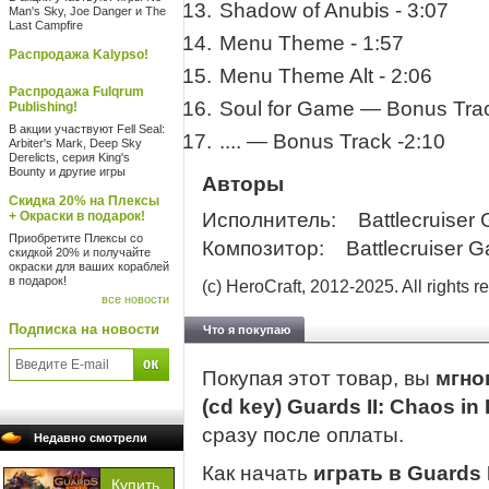
Shadow of Anubis - 3:07
Man's Sky, Joe Danger и The
Last Campfire
Menu Theme - 1:57
Распродажа Kalypso!
Menu Theme Alt - 2:06
Распродажа Fulqrum
Soul for Game — Bonus Trac
Publishing!
В акции участвуют Fell Seal:
.... — Bonus Track -2:10
Arbiter's Mark, Deep Sky
Derelicts, серия King's
Bounty и другие игры
Авторы
Скидка 20% на Плексы
+ Окраски в подарок!
Исполнитель: Battlecruiser
Приобретите Плексы со
Композитор: Battlecruiser 
скидкой 20% и получайте
окраски для ваших кораблей
в подарок!
(c) HeroCraft, 2012-2025. All rights r
все новости
Подписка на новости
Что я покупаю
Покупая этот товар, вы
мгно
(cd key) Guards II: Chaos in
сразу после оплаты.
Недавно смотрели
Как начать
играть в Guards II