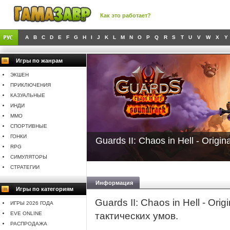
Как это работает?
A
B
C
D
E
F
G
H
I
J
K
L
M
N
O
P
Q
R
S
T
U
V
W
X
Y
Игры по жанрам
ЭКШЕН
ПРИКЛЮЧЕНИЯ
КАЗУАЛЬНЫЕ
ИНДИ
MMO
СПОРТИВНЫЕ
ГОНКИ
Guards II: Chaos in Hell - Origin
RPG
СИМУЛЯТОРЫ
СТРАТЕГИИ
Информация
Игры по категориям
Guards II: Chaos in Hell - Or
ИГРЫ 2026 ГОДА
EVE ONLINE
тактических умов.
РАСПРОДАЖА