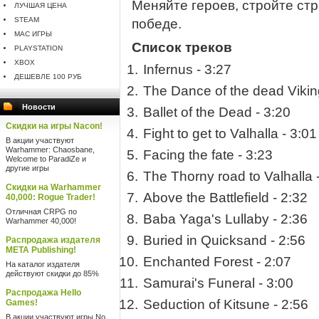
Меняйте героев, стройте стр
ЛУЧШАЯ ЦЕНА
STEAM
победе.
MAC ИГРЫ
Список треков
PLAYSTATION
XBOX
Infernus - 3:27
ДЕШЕВЛЕ 100 РУБ
The Dance of the dead Vikin
Новости
Ballet of the Dead - 3:20
Скидки на игры Nacon!
Fight to get to Valhalla - 3:01
В акции участвуют
Warhammer: Chaosbane,
Facing the fate - 3:23
Welcome to ParadiZe и
другие игры
The Thorny road to Valhalla 
Скидки на Warhammer
Above the Battlefield - 2:32
40,000: Rogue Trader!
Отличная CRPG по
Baba Yaga's Lullaby - 2:36
Warhammer 40,000!
Buried in Quicksand - 2:56
Распродажа издателя
META Publishing!
Enchanted Forest - 2:07
На каталог издателя
действуют скидки до 85%
Samurai's Funeral - 3:00
Распродажа Hello
Seduction of Kitsune - 2:56
Games!
В акции участвуют игры No