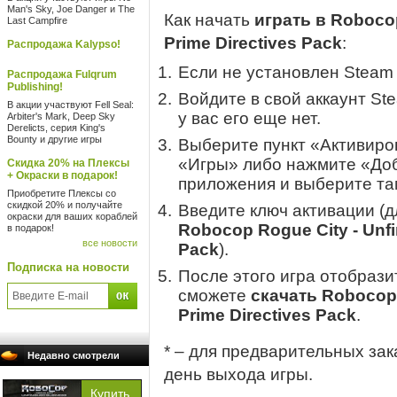
Man's Sky, Joe Danger и The
Как начать
играть в Robocop
Last Campfire
Prime Directives Pack
:
Распродажа Kalypso!
Если не установлен Steam
Распродажа Fulqrum
Publishing!
Войдите в свой аккаунт St
В акции участвуют Fell Seal:
у вас его еще нет.
Arbiter's Mark, Deep Sky
Derelicts, серия King's
Bounty и другие игры
Выберите пункт «Активиров
«Игры» либо нажмите «Доб
Скидка 20% на Плексы
+ Окраски в подарок!
приложения и выберите там
Приобретите Плексы со
скидкой 20% и получайте
Введите ключ активации (
окраски для ваших кораблей
Robocop Rogue City - Unfi
в подарок!
все новости
Pack
).
Подписка на новости
После этого игра отобрази
сможете
скачать Robocop 
Prime Directives Pack
.
* – для предварительных зак
Недавно смотрели
день выхода игры.