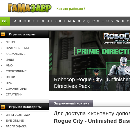
Как это работает?
A
B
C
D
E
F
G
H
I
J
K
L
M
N
O
P
Q
R
S
T
U
V
W
X
Y
Игры по жанрам
ЭКШЕН
ПРИКЛЮЧЕНИЯ
КАЗУАЛЬНЫЕ
ИНДИ
MMO
СПОРТИВНЫЕ
ГОНКИ
Robocop Rogue City - Unfinishe
RPG
Directives Pack
СИМУЛЯТОРЫ
СТРАТЕГИИ
Загружаемый контент
Игры по категориям
Для доступа к контенту доп
ИГРЫ 2026 ГОДА
Rogue City - Unfinished Bus
EVE ONLINE
РАСПРОДАЖА