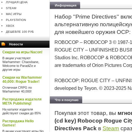
ЛУЧШАЯ ЦЕНА
Информация
STEAM
MAC ИГРЫ
Набор ''Prime Directives'' в
PLAYSTATION
альтернативную полицейскую
XBOX
для новейшего оружия OCP: 
ДЕШЕВЛЕ 100 РУБ
ROBOCOP – ROBOCOP 3 © 1987-199
Новости
ROGUE CITY – UNFINISHED BUSIN
Скидки на игры Nacon!
Studios Inc. ROBOCOP & ROBOC
В акции участвуют
Warhammer: Chaosbane,
are trademarks of Orion Pictures Corp
Welcome to ParadiZe и
другие игры
Скидки на Warhammer
ROBOCOP: ROGUE CITY – UNFINIS
40,000: Rogue Trader!
Отличная CRPG по
developed by Teyon. © 2023-2025 Na
Warhammer 40,000!
Распродажа издателя
Что я покупаю
META Publishing!
На каталог издателя
Покупая этот товар, вы
мгно
действуют скидки до 85%
(cd key) Robocop Rogue City
Распродажа Hello
Games!
Directives Pack
в
Steam
сраз
В акции участвуют игры No