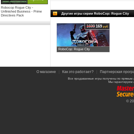
Robocop Rogue City -
Unfinished Business - Prime
Другие игры серии RoboCop: Rogue City
Directives Pack
1699
169
руб
RoboCop: Rogue City
О магазине
|
Как это работает?
|
Партнерская прогр
Все продаваемые игры получены по прямым 
Мы гарантируем 
© 2