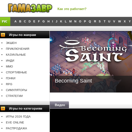
Как это работает?
A
B
C
D
E
F
G
H
I
J
K
L
M
N
O
P
Q
R
S
T
U
V
W
X
Y
Игры по жанрам
ЭКШЕН
ПРИКЛЮЧЕНИЯ
КАЗУАЛЬНЫЕ
ИНДИ
MMO
СПОРТИВНЫЕ
ГОНКИ
Becoming Saint
RPG
СИМУЛЯТОРЫ
СТРАТЕГИИ
Видео
Игры по категориям
ИГРЫ 2026 ГОДА
EVE ONLINE
РАСПРОДАЖА