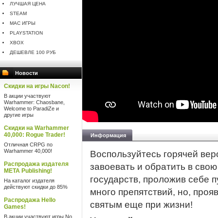
ЛУЧШАЯ ЦЕНА
STEAM
MAC ИГРЫ
PLAYSTATION
XBOX
ДЕШЕВЛЕ 100 РУБ
Новости
Скидки на игры Nacon!
В акции участвуют
Warhammer: Chaosbane,
Welcome to ParadiZe и
другие игры
Скидки на Warhammer
40,000: Rogue Trader!
Информация
Отличная CRPG по
Warhammer 40,000!
Воспользуйтесь горячей вер
Распродажа издателя
завоевать и обратить в свою
META Publishing!
государств, проложив себе пу
На каталог издателя
действуют скидки до 85%
много препятствий, но, проя
Распродажа Hello
святым еще при жизни!
Games!
В акции участвуют игры No