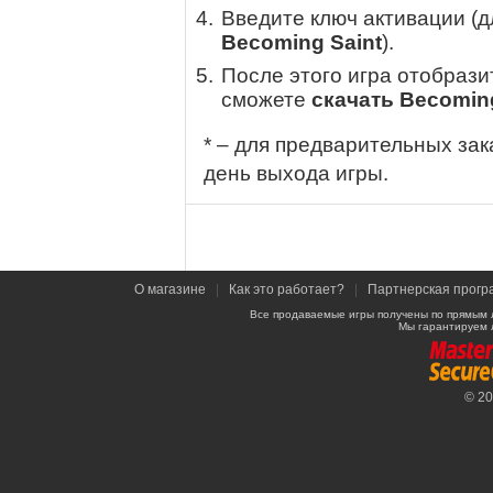
Введите ключ активации (
Becoming Saint
).
После этого игра отобрази
сможете
скачать Becoming
* – для предварительных зак
день выхода игры.
О магазине
|
Как это работает?
|
Партнерская прогр
Все продаваемые игры получены по прямым 
Мы гарантируем 
© 2