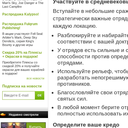
Участвуйте в средневеков
Man's Sky, Joe Danger и The
Last Campfire
Вступайте в небольшие сра
Распродажа Kalypso!
стратегически важные отряд
Распродажа Fulqrum
каждую локацию.
Publishing!
В акции участвуют Fell Seal:
Разблокируйте и набирайте
Arbiter's Mark, Deep Sky
соответствии с вашей док
Derelicts, серия King's
Bounty и другие игры
У отрядов есть сильные и
Скидка 20% на Плексы
способности против опреде
+ Окраски в подарок!
отрядами.
Приобретите Плексы со
скидкой 20% и получайте
окраски для ваших кораблей
Используйте рельеф, чтоб
в подарок!
разработать непогрешимую
все новости
противников.
Подписка на новости
Благословляйте свои отря
святых сил.
В любой момент берите от
полностью использовать и
Недавно смотрели
Определите ваше кредо