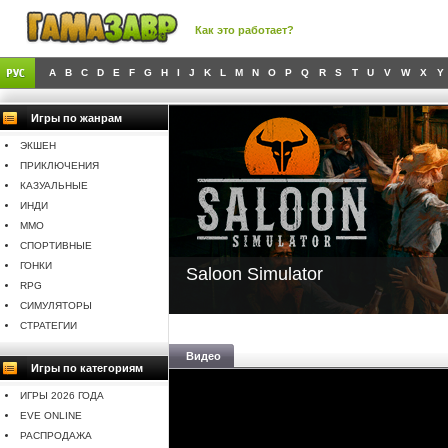
Как это работает?
A
B
C
D
E
F
G
H
I
J
K
L
M
N
O
P
Q
R
S
T
U
V
W
X
Y
Игры по жанрам
ЭКШЕН
ПРИКЛЮЧЕНИЯ
КАЗУАЛЬНЫЕ
ИНДИ
MMO
СПОРТИВНЫЕ
ГОНКИ
Saloon Simulator
RPG
СИМУЛЯТОРЫ
СТРАТЕГИИ
Видео
Игры по категориям
ИГРЫ 2026 ГОДА
EVE ONLINE
РАСПРОДАЖА