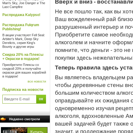
Вверх и вниз - восстанавл
Man's Sky, Joe Danger и The
Last Campfire
Не все пошло так, как вы хот
Распродажа Kalypso!
Ваш вожделенный рай близок
Распродажа Fulqrum
разрушенный интерьер и по
Publishing!
Приобретите самое необход
В акции участвуют Fell Seal:
Arbiter's Mark, Deep Sky
алкоголем и начните оформля
Derelicts, серия King's
Bounty и другие игры
помните, что деньги - это н
Скидка 20% на Плексы
покупки здесь нежелательны
+ Окраски в подарок!
Приобретите Плексы со
Теперь правила здесь уст
скидкой 20% и получайте
окраски для ваших кораблей
Вы являетесь владельцем ра
в подарок!
все новости
чтобы деревянные стены вно
Подписка на новости
большим количеством алкого
оправдывайте их ожидания 
одновременно изучая рецеп
алкоголя, вдохновленные Аме
Недавно смотрели
вашей задачей будет также 
значит, и поддержание поряд