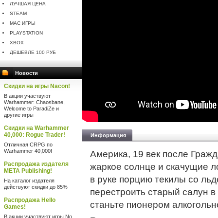
ЛУЧШАЯ ЦЕНА
STEAM
MAC ИГРЫ
PLAYSTATION
XBOX
ДЕШЕВЛЕ 100 РУБ
Новости
Скидки на игры Nacon!
В акции участвуют
Warhammer: Chaosbane,
Welcome to ParadiZe и
другие игры
Скидки на Warhammer
40,000: Rogue Trader!
Информация
Отличная CRPG по
Warhammer 40,000!
Америка, 19 век после Граж
Распродажа издателя
жаркое солнце и скачущие ло
META Publishing!
в руке порцию текилы со льд
На каталог издателя
действуют скидки до 85%
перестроить старый салун в
Распродажа Hello
станьте пионером алкогольн
Games!
В акции участвуют игры No