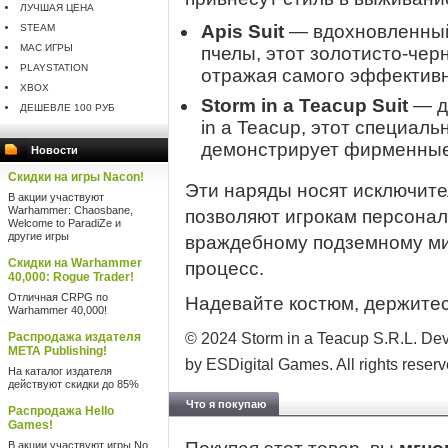
ЛУЧШАЯ ЦЕНА
Apis Suit
— вдохновленный
STEAM
MAC ИГРЫ
пчелы, этот золотисто-чер
PLAYSTATION
отражая самого эффективн
XBOX
Storm in a Teacup Suit
— д
ДЕШЕВЛЕ 100 РУБ
in a Teacup, этот специал
демонстрирует фирменные 
Новости
Скидки на игры Nacon!
Эти наряды носят исключите
В акции участвуют
Warhammer: Chaosbane,
позволяют игрокам персонал
Welcome to ParadiZe и
другие игры
враждебному подземному мир
Скидки на Warhammer
процесс.
40,000: Rogue Trader!
Отличная CRPG по
Надевайте костюм, держитес
Warhammer 40,000!
Распродажа издателя
© 2024 Storm in a Teacup S.R.L. Dev
META Publishing!
by ESDigital Games. All rights reserv
На каталог издателя
действуют скидки до 85%
Что я покупаю
Распродажа Hello
Games!
В акции участвуют игры No