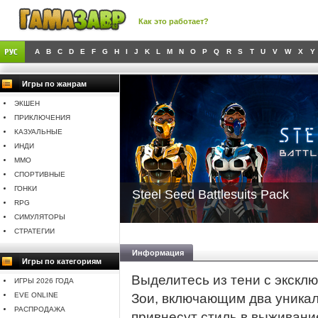
Как это работает?
A
B
C
D
E
F
G
H
I
J
K
L
M
N
O
P
Q
R
S
T
U
V
W
X
Y
Игры по жанрам
ЭКШЕН
ПРИКЛЮЧЕНИЯ
КАЗУАЛЬНЫЕ
ИНДИ
MMO
СПОРТИВНЫЕ
ГОНКИ
Steel Seed Battlesuits Pack
RPG
СИМУЛЯТОРЫ
СТРАТЕГИИ
Информация
Игры по категориям
Выделитесь из тени с эксклю
ИГРЫ 2026 ГОДА
EVE ONLINE
Зои, включающим два уникал
РАСПРОДАЖА
привнесут стиль в выживани