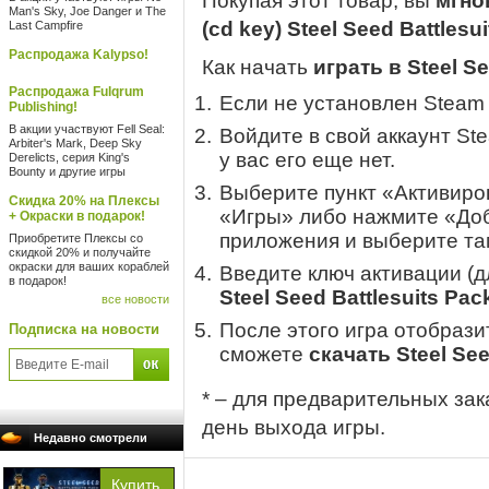
Покупая этот товар, вы
мгно
Man's Sky, Joe Danger и The
(cd key) Steel Seed Battlesu
Last Campfire
Распродажа Kalypso!
Как начать
играть в Steel Se
Распродажа Fulqrum
Если не установлен Steam
Publishing!
В акции участвуют Fell Seal:
Войдите в свой аккаунт St
Arbiter's Mark, Deep Sky
у вас его еще нет.
Derelicts, серия King's
Bounty и другие игры
Выберите пункт «Активиров
Скидка 20% на Плексы
«Игры» либо нажмите «Доб
+ Окраски в подарок!
приложения и выберите там
Приобретите Плексы со
скидкой 20% и получайте
окраски для ваших кораблей
Введите ключ активации (
в подарок!
Steel Seed Battlesuits Pac
все новости
После этого игра отобрази
Подписка на новости
сможете
скачать Steel See
* – для предварительных зак
день выхода игры.
Недавно смотрели