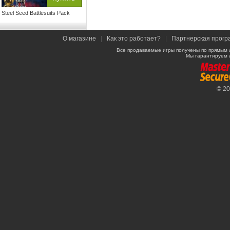
Steel Seed Battlesuits Pack
О магазине
|
Как это работает?
|
Партнерская прогр
Все продаваемые игры получены по прямым 
Мы гарантируем 
© 2