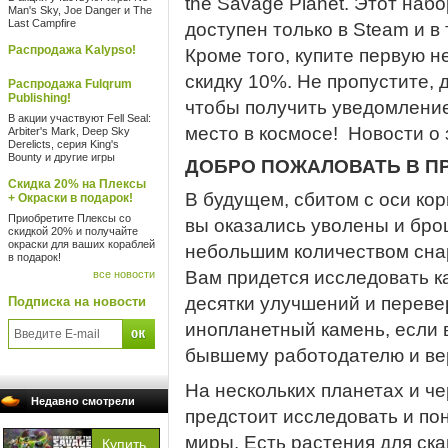
the Savage Planet. Этот наб
Man's Sky, Joe Danger и The
Last Campfire
доступен только в Steam и в
Распродажа Kalypso!
Кроме того, купите первую н
скидку 10%. Не пропустите, 
Распродажа Fulqrum
Publishing!
чтобы получить уведомление
В акции участвуют Fell Seal:
место в космосе! Новости о 
Arbiter's Mark, Deep Sky
Derelicts, серия King's
Bounty и другие игры
ДОБРО ПОЖАЛОВАТЬ В ПР
Скидка 20% на Плексы
В будущем, сбитом с оси ко
+ Окраски в подарок!
Приобретите Плексы со
вы оказались уволены и бро
скидкой 20% и получайте
окраски для ваших кораблей
небольшим количеством снар
в подарок!
Вам придется исследовать к
все новости
десятки улучшений и перев
Подписка на новости
инопланетный камень, если 
бывшему работодателю и ве
На нескольких планетах и ​​
Недавно смотрели
предстоит исследовать и по
миры. Есть растения для ск