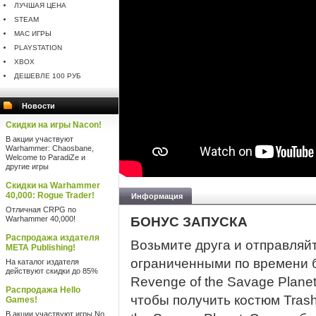
ЛУЧШАЯ ЦЕНА
STEAM
MAC ИГРЫ
PLAYSTATION
XBOX
ДЕШЕВЛЕ 100 РУБ
Новости
Скидки на игры Nacon!
В акции участвуют
Warhammer: Chaosbane,
Welcome to ParadiZe и
другие игры
Скидки на Warhammer
40,000: Rogue Trader!
Информация
Отличная CRPG по
Warhammer 40,000!
БОНУС ЗАПУСКА
Распродажа издателя
Возьмите друга и отправляйт
META Publishing!
ограниченными по времени б
На каталог издателя
действуют скидки до 85%
Revenge of the Savage Plane
Распродажа Hello
чтобы получить костюм Trash
Games!
В акции участвуют игры No