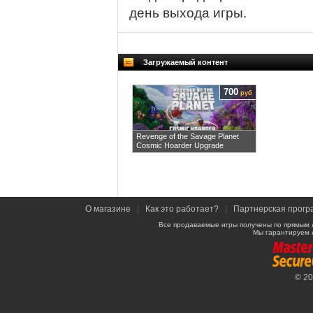
день выхода игры.
Загружаемый контент
700
руб
Revenge of the Savage Planet
Cosmic Hoarder Upgrade
О магазине
|
Как это работает?
|
Партнерская прогр
Все продаваемые игры получены по прямым 
Мы гарантируем 
© 2