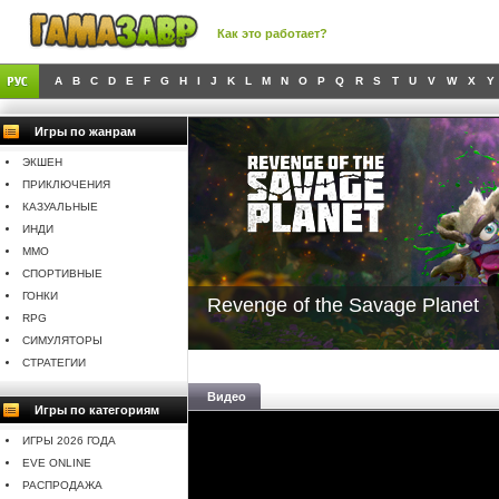
Как это работает?
A
B
C
D
E
F
G
H
I
J
K
L
M
N
O
P
Q
R
S
T
U
V
W
X
Y
Игры по жанрам
ЭКШЕН
ПРИКЛЮЧЕНИЯ
КАЗУАЛЬНЫЕ
ИНДИ
MMO
СПОРТИВНЫЕ
ГОНКИ
Revenge of the Savage Planet
RPG
СИМУЛЯТОРЫ
СТРАТЕГИИ
Видео
Игры по категориям
ИГРЫ 2026 ГОДА
EVE ONLINE
РАСПРОДАЖА