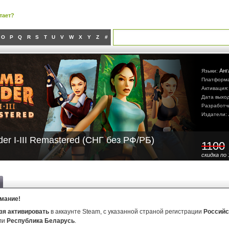
тает?
O
P
Q
R
S
T
U
V
W
X
Y
Z
#
Анг
Языки:
Платформ
Активация
Дата выхо
Разработч
Издатели:
er I-III Remastered (СНГ без РФ/РБ)
1100
скидка по 
мание!
зя активировать
в аккаунте Steam, с указанной страной регистрации
Российс
ли
Республика Беларусь
.