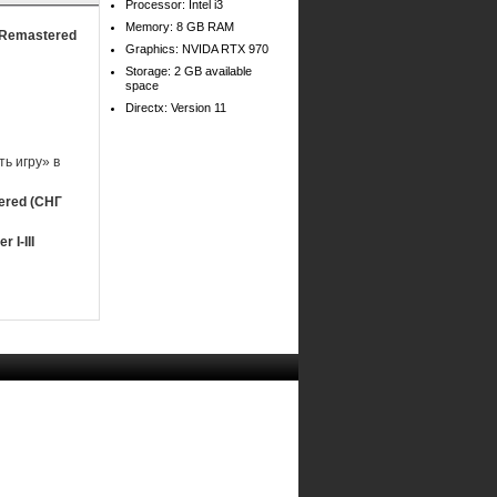
Processor: Intel i3
Memory: 8 GB RAM
I Remastered
Graphics: NVIDA RTX 970
Storage: 2 GB available
space
Directx: Version 11
ь игру» в
tered (СНГ
 I-III