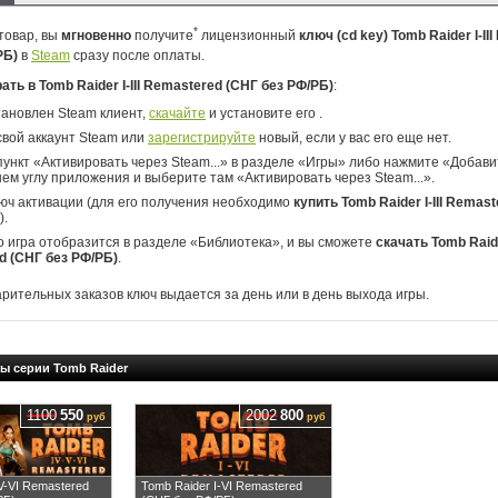
*
товар, вы
мгновенно
получите
лицензионный
ключ (cd key) Tomb Raider I-II
РБ)
в
Steam
сразу после оплаты.
рать в Tomb Raider I-III Remastered (СНГ без РФ/РБ)
:
тановлен Steam клиент,
скачайте
и установите его .
свой аккаунт Steam или
зарегистрируйте
новый, если у вас его еще нет.
ункт «Активировать через Steam...» в разделе «Игры» либо нажмите «Добавит
ем углу приложения и выберите там «Активировать через Steam...».
юч активации (для его получения необходимо
купить Tomb Raider I-III Remas
).
о игра отобразится в разделе «Библиотека», и вы сможете
скачать Tomb Raider
d (СНГ без РФ/РБ)
.
арительных заказов ключ выдается за день или в день выхода игры.
ы серии Tomb Raider
1100
550
2002
800
руб
руб
V-VI Remastered
Tomb Raider I-VI Remastered