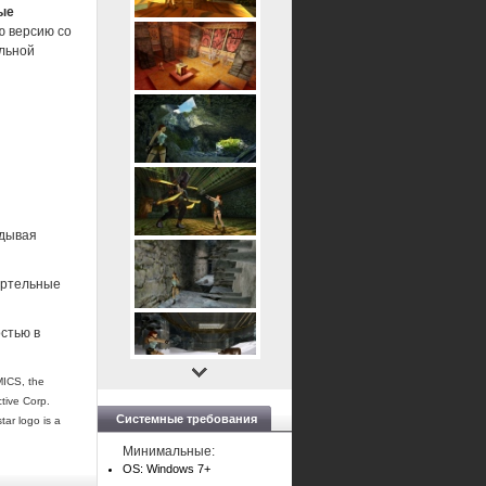
ые
ю версию со
льной
адывая
ертельные
стью в
ICS, the
tive Corp.
Системные требования
tar logo is a
Минимальные:
OS: Windows 7+