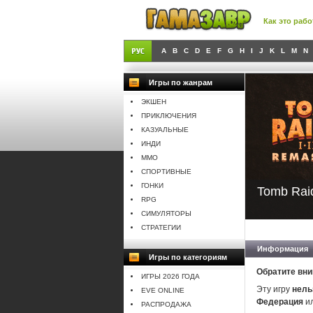
Как это рабо
A
B
C
D
E
F
G
H
I
J
K
L
M
N
Игры по жанрам
ЭКШЕН
ПРИКЛЮЧЕНИЯ
КАЗУАЛЬНЫЕ
ИНДИ
MMO
СПОРТИВНЫЕ
ГОНКИ
Tomb Raid
RPG
СИМУЛЯТОРЫ
СТРАТЕГИИ
Информация
Игры по категориям
Обратите вни
ИГРЫ 2026 ГОДА
Эту игру
нель
EVE ONLINE
Федерация
и
РАСПРОДАЖА