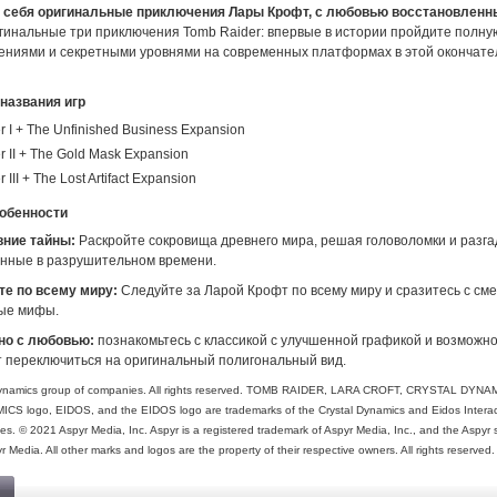
я себя оригинальные приключения Лары Крофт, с любовью восстановленн
игинальные три приключения Tomb Raider: впервые в истории пройдите полну
ениями и секретными уровнями на современных платформах в этой окончате
названия игр
 I + The Unfinished Business Expansion
r II + The Gold Mask Expansion
III + The Lost Artifact Expansion
обенности
вние тайны:
Раскройте сокровища древнего мира, решая головоломки и разг
енные в разрушительном времени.
е по всему миру:
Следуйте за Ларой Крофт по всему миру и сразитесь с см
ные мифы.
но с любовью:
познакомьтесь с классикой с улучшенной графикой и возможно
 переключиться на оригинальный полигональный вид.
Dynamics group of companies. All rights reserved. TOMB RAIDER, LARA CROFT, CRYSTAL DYNAM
 logo, EIDOS, and the EIDOS logo are trademarks of the Crystal Dynamics and Eidos Interac
s. © 2021 Aspyr Media, Inc. Aspyr is a registered trademark of Aspyr Media, Inc., and the Aspyr s
r Media. All other marks and logos are the property of their respective owners. All rights reserved.