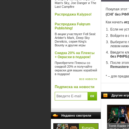
Man's Sky, Joe Danger и The
Last Campfire
Покупая этот 
Распродажа Kalypso!
(СНГ без РФ/
Как начать
иг
Распродажа Fulqrum
Publishing!
Если не ус
В акции участвуют Fell Seal:
Войдите в 
Arbiter's Mark, Deep Sky
Derelicts, серия King's
Выберите п
Bounty и другие игры
левом нижн
Введите кл
Скидка 20% на Плексы
без РФ/РБ)
+ Окраски в подарок!
После этог
Приобретите Плексы со
скидкой 20% и получайте
Remastere
окраски для ваших кораблей
в подарок!
* – для предв
все новости
Подписка на новости
Другие игр
Недавно смотрели
Tomb Raider I