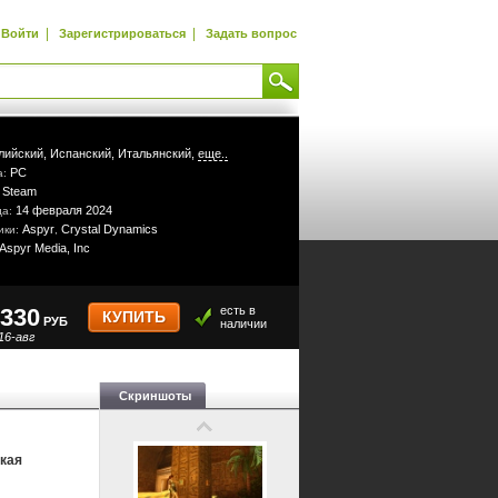
|
|
Войти
Зарегистрироваться
Задать вопрос
лийский,
Испанский,
Итальянский,
еще..
PC
а:
Steam
:
14 февраля 2024
да:
Aspyr
Crystal Dynamics
ики:
,
Aspyr Media, Inc
330
есть в
КУПИТЬ
РУБ
наличии
16-авг
Скриншоты
кая