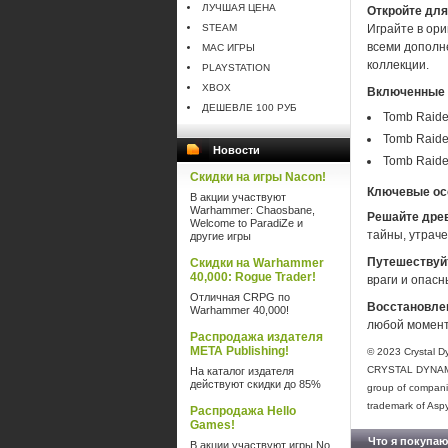
ЛУЧШАЯ ЦЕНА
Откройте дл
STEAM
Играйте в ор
всеми дополн
MAC ИГРЫ
коллекции.
PLAYSTATION
XBOX
Включенные 
ДЕШЕВЛЕ 100 РУБ
Tomb Raider
Tomb Raide
Новости
Tomb Raider 
Скидки на игры Nacon!
Ключевые ос
В акции участвуют
Warhammer: Chaosbane,
Решайте дре
Welcome to ParadiZe и
тайны, утрач
другие игры
Путешествуйт
Скидки на Warhammer
40,000: Rogue Trader!
враги и опас
Отличная CRPG по
Восстановле
Warhammer 40,000!
любой момент
Распродажа издателя
META Publishing!
© 2023 Crystal 
CRYSTAL DYNAMICS
На каталог издателя
действуют скидки до 85%
group of companie
trademark of Aspy
Распродажа Hello
Games!
Что я покупаю
В акции участвуют игры No