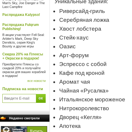
Уникальные здания:
Man's Sky, Joe Danger и The
Last Campfire
Риверсайд-гриль
Распродажа Kalypso!
Серебряная ложка
Распродажа Fulqrum
Хвост лобстера
Publishing!
В акции участвуют Fell Seal:
Стейк-хаус
Arbiter's Mark, Deep Sky
Derelicts, серия King's
Оазис
Bounty и другие игры
Скидка 20% на Плексы
Арт-форум
+ Окраски в подарок!
Эспрессо с собой
Приобретите Плексы со
скидкой 20% и получайте
Кафе под кроной
окраски для ваших кораблей
в подарок!
Аромат чая
все новости
Подписка на новости
Чайная «Русалка»
Итальянское мороженое
Нитрокоролевство
Дворец «Кегля»
Недавно смотрели
Апотека