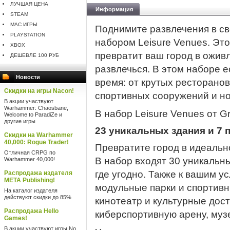
ЛУЧШАЯ ЦЕНА
Информация
STEAM
MAC ИГРЫ
Поднимите развлечения в св
PLAYSTATION
набором Leisure Venues. Эт
XBOX
превратит ваш город в ожив
ДЕШЕВЛЕ 100 РУБ
развлечься. В этом наборе е
Новости
время: от крутых ресторанов
Скидки на игры Nacon!
спортивных сооружений и но
В акции участвуют
Warhammer: Chaosbane,
В набор Leisure Venues от G
Welcome to ParadiZe и
другие игры
23 уникальных здания и 7 
Скидки на Warhammer
40,000: Rogue Trader!
Превратите город в идеальн
Отличная CRPG по
В набор входят 30 уникальн
Warhammer 40,000!
где угодно. Также к вашим 
Распродажа издателя
META Publishing!
модульные парки и спортивн
На каталог издателя
действуют скидки до 85%
кинотеатр и культурные дос
Распродажа Hello
киберспортивную арену, муз
Games!
В акции участвуют игры No