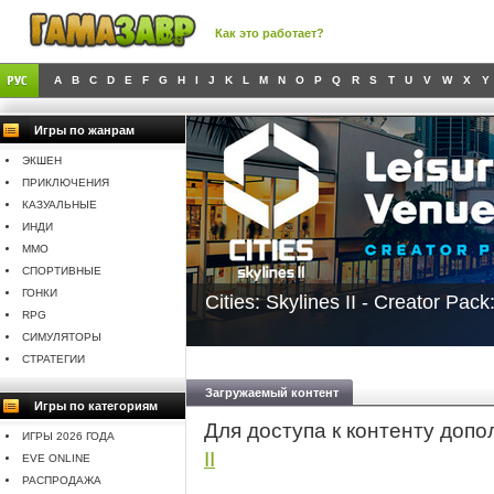
Как это работает?
A
B
C
D
E
F
G
H
I
J
K
L
M
N
O
P
Q
R
S
T
U
V
W
X
Y
Игры по жанрам
ЭКШЕН
ПРИКЛЮЧЕНИЯ
КАЗУАЛЬНЫЕ
ИНДИ
MMO
СПОРТИВНЫЕ
ГОНКИ
Cities: Skylines II - Creator Pac
RPG
СИМУЛЯТОРЫ
СТРАТЕГИИ
Загружаемый контент
Игры по категориям
Для доступа к контенту доп
ИГРЫ 2026 ГОДА
II
EVE ONLINE
РАСПРОДАЖА