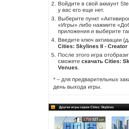
Войдите в свой аккаунт St
у вас его еще нет.
Выберите пункт «Активиров
«Игры» либо нажмите «Доб
приложения и выберите там
Введите ключ активации (
Cities: Skylines II - Creat
После этого игра отобрази
сможете
скачать Cities: Sk
Venues
.
* – для предварительных зак
день выхода игры.
Другие игры серии Cities: Skylines
1759
527
руб