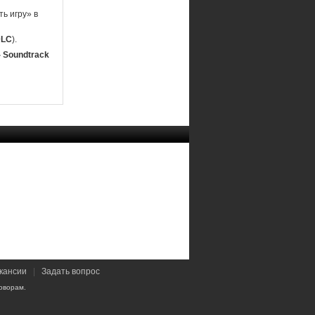
ь игру» в
DLC
).
- Soundtrack
кансии
|
Задать вопрос
оворам.