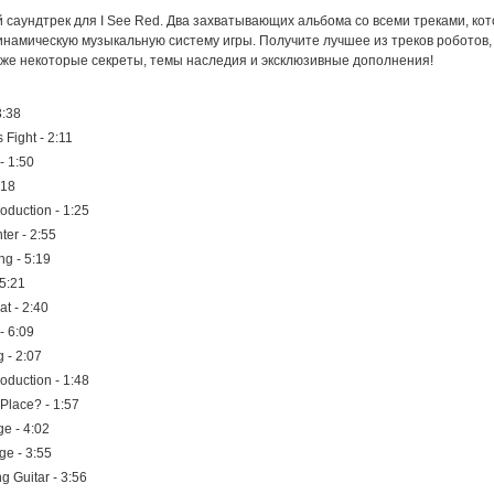
 саундтрек для I See Red. Два захватывающих альбома со всеми треками, ко
инамическую музыкальную систему игры. Получите лучшее из треков роботов
акже некоторые секреты, темы наследия и эксклюзивные дополнения!
3:38
 Fight - 2:11
- 1:50
:18
roduction - 1:25
ter - 2:55
g - 5:19
 5:21
at - 2:40
 - 6:09
 - 2:07
roduction - 1:48
 Place? - 1:57
e - 4:02
e - 3:55
g Guitar - 3:56