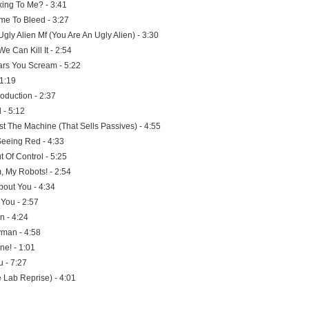
king To Me? - 3:41
Time To Bleed - 3:27
gly Alien Mf (You Are An Ugly Alien) - 3:30
 We Can Kill It - 2:54
rs You Scream - 5:22
1:19
roduction - 2:37
 - 5:12
t The Machine (That Sells Passives) - 4:55
Seeing Red - 4:33
 Of Control - 5:25
, My Robots! - 2:54
bout You - 4:34
 You - 2:57
n - 4:24
man - 4:58
ne! - 1:01
ou - 7:27
e Lab Reprise) - 4:01