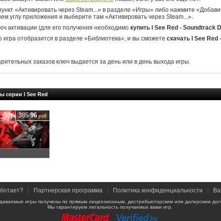
ункт «Активировать через Steam...» в разделе «Игры» либо нажмите «Добавит
ем углу приложения и выберите там «Активировать через Steam...».
юч активации (для его получения необходимо
купить I See Red - Soundtrack 
о игра отобразится в разделе «Библиотека», и вы сможете
скачать I See Red 
арительных заказов ключ выдается за день или в день выхода игры.
ы серии I See Red
385
96
руб
аботает?
|
Партнерская программа
|
Политика конфиденциальности
|
Ва
даваемые игры получены по прямым лицензионным, дистрибьюторским или дилерским дог
Мы гарантируем легальность получаемых вами игр.