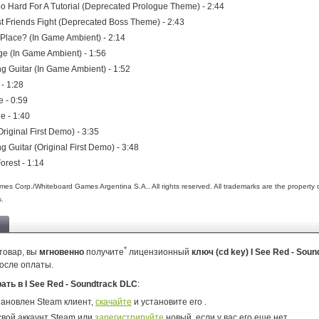
o Hard For A Tutorial (Deprecated Prologue Theme) - 2:44
t Friends Fight (Deprecated Boss Theme) - 2:43
 Place? (In Game Ambient) - 2:14
e (In Game Ambient) - 1:56
ng Guitar (In Game Ambient) - 1:52
- 1:28
 - 0:59
e - 1:40
riginal First Demo) - 3:35
g Guitar (Original First Demo) - 3:48
orest - 1:14
s Corp./Whiteboard Games Argentina S.A.. All rights reserved. All trademarks are the property o
s.
*
товар, вы
мгновенно
получите
лицензионный
ключ (cd key) I See Red - Sou
осле оплаты.
рать в I See Red - Soundtrack DLC
:
тановлен Steam клиент,
скачайте
и установите его .
свой аккаунт Steam или
зарегистрируйте
новый, если у вас его еще нет.