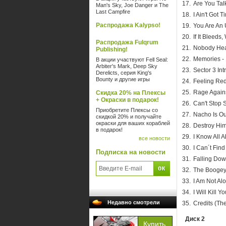
Are You Tal
Man's Sky, Joe Danger и The
Last Campfire
I Ain't Got 
Распродажа Kalypso!
You Are An U
If It Bleeds,
Распродажа Fulqrum
Nobody Hea
Publishing!
Memories - 
В акции участвуют Fell Seal:
Arbiter's Mark, Deep Sky
Sector 3 Int
Derelicts, серия King's
Bounty и другие игры
Feeling Red
Rage Agains
Скидка 20% на Плексы
+ Окраски в подарок!
Can't Stop 
Приобретите Плексы со
Nacho Is Out
скидкой 20% и получайте
окраски для ваших кораблей
Destroy Him
в подарок!
I Know All A
все новости
I Can´t Find
Подписка на новости
Falling Dow
The Boogey
I Am Not Alo
I Will Kill Y
Недавно смотрели
Credits (Th
Диск 2