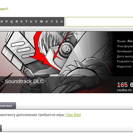
тает?
O
P
Q
R
S
T
U
V
W
X
Y
Z
#
Анг
Языки:
Платформ
Активация
Дата выхо
Разработч
Издатели:
 - Soundtrack DLC
165
скидка по 
контент
 контенту дополнения требуется игра
I See Red