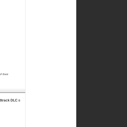
f their
ndtrack DLC
в