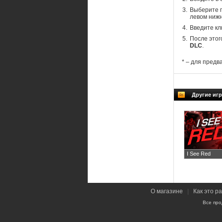
Выберите п
левом нижн
Введите кл
После этог
DLC
.
* – для предв
Другие игр
I See Red
О магазине
|
Как это р
Все про