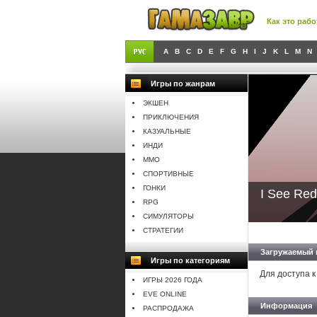
Как это рабо
A
B
C
D
E
F
G
H
I
J
K
L
M
N
Игры по жанрам
ЭКШЕН
ПРИКЛЮЧЕНИЯ
КАЗУАЛЬНЫЕ
ИНДИ
MMO
СПОРТИВНЫЕ
ГОНКИ
I See Red
RPG
СИМУЛЯТОРЫ
СТРАТЕГИИ
Загружаемый 
Игры по категориям
Для доступа к
ИГРЫ 2026 ГОДА
EVE ONLINE
Информация
РАСПРОДАЖА