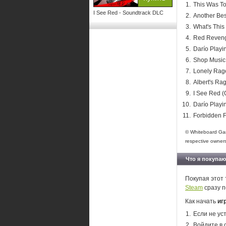
This Was To
I See Red - Soundtrack DLC
Another Bes
What's This
Red Reveng
Darío Playi
Shop Music 
Lonely Rage
Albert's Rag
I See Red (O
Darío Playin
Forbidden F
© Whiteboard Game
respective owner
Что я покупаю
Покупая этот 
Steam
сразу п
Как начать
иг
Если не ус
Войдите в 