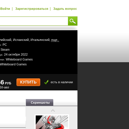
|
|
Войти
Зарегистрироваться
Задать вопрос
лийский,
Испанский,
Итальянский,
еще..
PC
а:
Steam
:
24 октября 2022
да:
Whiteboard Games
ики:
Whiteboard Games
66
КУПИТЬ
есть в наличии
РУБ
16-авг
Скриншоты