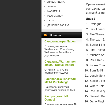
ЛУЧШАЯ ЦЕНА
Оригинальный
STEAM
составляют д
MAC ИГРЫ
и людей, а т
PLAYSTATION
Диск 1
XBOX
Prologue - 
ДЕШЕВЛЕ 100 РУБ
Best Friends
Fire Theme 
Новости
The Lab - 2
Скидки на игры Nacon!
Sector 1 Int
В акции участвуют
Warhammer: Chaosbane,
First Encoun
Welcome to ParadiZe и
Mushe's Son
другие игры
I See Red -
Скидки на Warhammer
40,000: Rogue Trader!
Insane Thre
Отличная CRPG по
Born To Kill
Warhammer 40,000!
Lonely Song
Распродажа издателя
Sector 2 Int
META Publishing!
What's This
На каталог издателя
действуют скидки до 85%
Red Reveng
Распродажа Hello
Seventh Rag
Games!
Darío Playin
В акции участвуют игры No