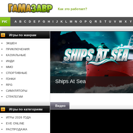
Как это работает?
A
B
C
D
E
F
G
H
I
J
K
L
M
N
O
P
Q
R
S
T
U
V
W
X
Y
Игры по жанрам
ЭКШЕН
ПРИКЛЮЧЕНИЯ
КАЗУАЛЬНЫЕ
ИНДИ
MMO
СПОРТИВНЫЕ
ГОНКИ
Ships At Sea
RPG
СИМУЛЯТОРЫ
СТРАТЕГИИ
Видео
Игры по категориям
ИГРЫ 2026 ГОДА
EVE ONLINE
РАСПРОДАЖА