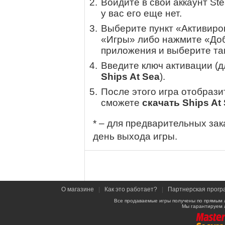
Войдите в свой аккаунт St
у вас его еще нет.
Выберите пункт «Активиров
«Игры» либо нажмите «Доб
приложения и выберите там
Введите ключ активации (
Ships At Sea
).
После этого игра отобрази
сможете
скачать Ships At
* – для предварительных зак
день выхода игры.
О магазине
|
Как это работает?
|
Партнерская прогр
Все продаваемые игры получены по прямым 
Мы гарантируем 