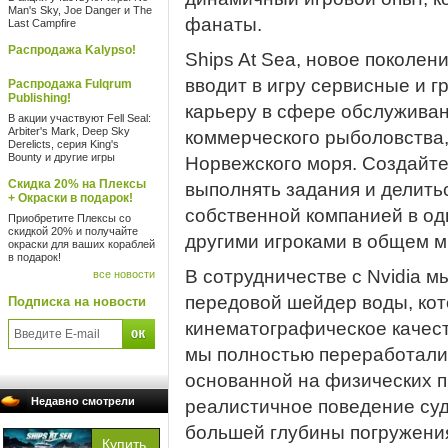
Man's Sky, Joe Danger и The
фанаты.
Last Campfire
Распродажа Kalypso!
Ships At Sea, новое поколен
вводит в игру сервисные и г
Распродажа Fulqrum
Publishing!
карьеру в сфере обслуживан
В акции участвуют Fell Seal:
Arbiter's Mark, Deep Sky
коммерческого рыболовства
Derelicts, серия King's
Bounty и другие игры
Норвежского моря. Создайте
Скидка 20% на Плексы
выполнять задания и делить
+ Окраски в подарок!
собственной компанией в од
Приобретите Плексы со
скидкой 20% и получайте
другими игроками в общем м
окраски для ваших кораблей
в подарок!
В сотрудничестве с Nvidia 
все новости
передовой шейдер воды, ко
Подписка на новости
кинематографическое качест
мы полностью переработали 
основанной на физических п
Недавно смотрели
реалистичное поведение суд
большей глубины погружени