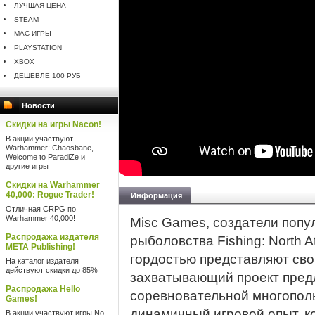
ЛУЧШАЯ ЦЕНА
STEAM
MAC ИГРЫ
PLAYSTATION
XBOX
ДЕШЕВЛЕ 100 РУБ
Новости
Скидки на игры Nacon!
В акции участвуют
Warhammer: Chaosbane,
Welcome to ParadiZe и
другие игры
Скидки на Warhammer
40,000: Rogue Trader!
Информация
Отличная CRPG по
Warhammer 40,000!
Misc Games, создатели попу
Распродажа издателя
рыболовства Fishing: North Atl
META Publishing!
гордостью представляют свою
На каталог издателя
действуют скидки до 85%
захватывающий проект пред
Распродажа Hello
соревновательной многополь
Games!
динамичный игровой опыт, к
В акции участвуют игры No