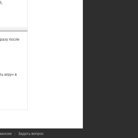
й,
разу после
ь игру» в
кансии
|
Задать вопрос