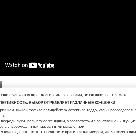
 приключенческая игра-головоломка со словами, основанная на RPGMaker.
ЕКТИВНОСТЬ, ВЫБОР ОПРЕДЕЛЯЕТ РАЗЛИЧНЫЕ КОНЦОВКИ
рии нам нужно играть за полицейского детектива Тодда, чтобы расследовать
стве —
 посреди лужи крови в теле женщины, в соответствии с собственной интуицие
остью, рассуждениями, вызванными мышлением,
ам нужно сделать то, что вы считаете правильным выбором, чтобы восстанови