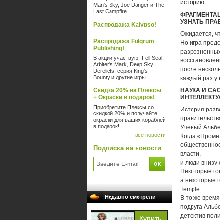
историю.
Man's Sky, Joe Danger и The
Last Campfire
ФРАГМЕНТАЦ
УЗНАТЬ ПРА
Распродажа Kalypso!
Ожидается, ч
Распродажа Fulqrum
Но игра пред
Publishing!
разрозненных
В акции участвуют Fell Seal:
восстановлени
Arbiter's Mark, Deep Sky
после нескол
Derelicts, серия King's
Bounty и другие игры
каждый раз у 
Скидка 20% на Плексы
НАУКА И СА
+ Окраски в подарок!
ИНТЕЛЛЕКТ
Приобретите Плексы со
История разво
скидкой 20% и получайте
правительств
окраски для ваших кораблей
в подарок!
Ученый Альбе
все новости
Когда «Проме
общественное
Подписка на новости
власти,
и люди внизу
Некоторые го
а некоторые 
Temple
Недавно смотрели
В то же время
подруга Альб
детектив пол