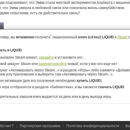
ди подозревают, что Эмма стала жертвой экспериментов Альберта с машино
т, что Эмма умерла в любовной связи или покончила жизнь самоубийством
двумя событиями, есть ли действительно связь?
*
товар, вы
мгновенно
получите
лицензионный
ключ (cd key) LIQUID
в
Steam
с
рать в LIQUID
:
тановлен Steam клиент,
скачайте
и установите его .
свой аккаунт Steam или
зарегистрируйте
новый, если у вас его еще нет.
ункт «Активировать через Steam...» в разделе «Игры» либо нажмите «Добавит
ем углу приложения и выберите там «Активировать через Steam...».
юч активации (для его получения необходимо
купить LIQUID
).
о игра отобразится в разделе «Библиотека», и вы сможете
скачать LIQUID
.
арительных заказов ключ выдается за день или в день выхода игры.
аботает?
|
Партнерская программа
|
Политика конфиденциальности
|
Ва