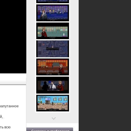
 запутанное
й,
ть всю