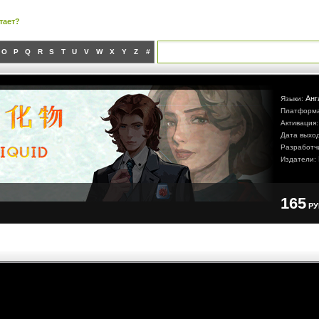
тает?
O
P
Q
R
S
T
U
V
W
X
Y
Z
#
Анг
Языки:
Платформ
Активация
Дата выхо
Разработч
Издатели:
165
Р