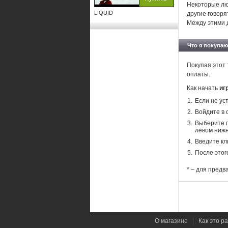
Некоторые лю
LIQUID
другие говоря
Между этими 
Что я покупаю
Покупая этот 
оплаты.
Как начать
иг
Если не ус
Войдите в 
Выберите п
левом нижн
Введите кл
После этог
* – для предв
О магазине
|
Как это р