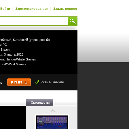
|
|
Войти
Зарегистрироваться
Задать вопрос
лийский,
Китайский (упрощенный)
PC
а:
Steam
:
3 марта 2023
да:
HungerWhale Games
ики:
East2West Games
КУПИТЬ
есть в наличии
УБ
Скриншоты