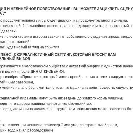
ИЯ И НЕЛИНЕЙНОЕ ПОВЕСТВОВАНИЕ - ВЫ МОЖЕТЕ ЗАЦИКЛИТЬ СЦЕНУ
ВДУ
то продолжительность игры будет аналогична продолжительности фильма.
ставляет собой нелинейное повествование, подсказки и метафоры скрытый в
 деталях,
е полной картины истории зависит от собственного суждения игрока, твердо 
ьких прохождений,
вас будет новый взгляд на события.
СПЕНС - СЮРРЕАЛИСТИЧНЫЙ СЕТТИНГ, КОТОРЫЙ БРОСИТ ВАМ
УАЛЬНЫЙ ВЫЗОВ
рачивается в человеческом обществе с нехваткой энергии и единством воен
а и религии после ДНЯ ОТКРОВЕНИЯ.
рт изобрел «Прометея», который может преобразовывать все в жидкую энерг
тей» был завершен,
 мнение начало беспокоиться о том, что машина изменит существующую стр
 социальной пирамиды могут быть низведены до жидкого корма машины.
ворят, что сырьем машины является человеческий мозг,
говорят, что машина является инструментом промывания мозгов епископа Дж
,
ерта, известная женщина-режиссер Эмма умерла странным образом,
иции Тодд начал расследование