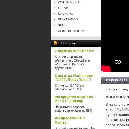
ЛУЧШАЯ ЦЕНА
STEAM
MAC ИГРЫ
PLAYSTATION
XBOX
ДЕШЕВЛЕ 100 РУБ
Новости
Скидки на игры Nacon!
В акции участвуют
Warhammer: Chaosbane,
Welcome to ParadiZe и
другие игры
Скидки на Warhammer
40,000: Rogue Trader!
Информация
Отличная CRPG по
Warhammer 40,000!
Liquids — это
Распродажа издателя
МНОГОПЕРСП
META Publishing!
В начале исто
На каталог издателя
дело об убий
действуют скидки до 85%
пустое казино
Распродажа Hello
опытом, мудр
Games!
после этого в
В акции участвуют игры No