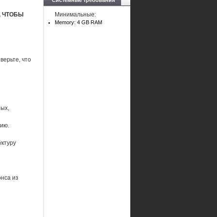
Системные требования
, ЧТОБЫ
Минимальные:
Memory: 4 GB RAM
верьте, что
ных,
ию.
уктуру
онса из