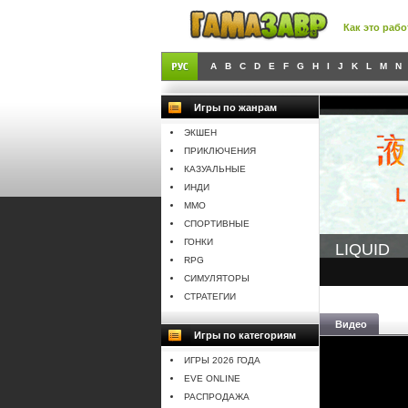
Как это рабо
A
B
C
D
E
F
G
H
I
J
K
L
M
N
Игры по жанрам
ЭКШЕН
ПРИКЛЮЧЕНИЯ
КАЗУАЛЬНЫЕ
ИНДИ
MMO
СПОРТИВНЫЕ
ГОНКИ
LIQUID
RPG
СИМУЛЯТОРЫ
СТРАТЕГИИ
Видео
Игры по категориям
ИГРЫ 2026 ГОДА
EVE ONLINE
РАСПРОДАЖА