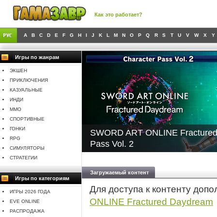
Как это работает?
A
B
C
D
E
F
G
H
I
J
K
L
M
N
O
P
Q
R
S
T
U
V
W
X
Y
Игры по жанрам
ЭКШЕН
ПРИКЛЮЧЕНИЯ
КАЗУАЛЬНЫЕ
ИНДИ
MMO
СПОРТИВНЫЕ
ГОНКИ
SWORD ART ONLINE Fractured 
RPG
Pass Vol. 2
СИМУЛЯТОРЫ
СТРАТЕГИИ
Загружаемый контент
Игры по категориям
Для доступа к контенту доп
ИГРЫ 2026 ГОДА
ONLINE Fractured Daydream
EVE ONLINE
РАСПРОДАЖА