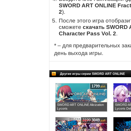
SWORD ART ONLINE Fractu
2
).
После этого игра отобрази
сможете
скачать SWORD A
Character Pass Vol. 2
.
* – для предварительных зак
день выхода игры.
Другие игры серии SWORD ART ONLINE
1799
руб
SWORD ART ONLINE Alicization
SWORD ART
Lycoris
Lycoris Del
3199
3049
руб