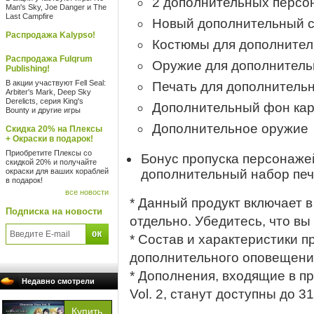
2 дополнительных персо
Man's Sky, Joe Danger и The
Last Campfire
Новый дополнительный 
Распродажа Kalypso!
Костюмы для дополните
Распродажа Fulqrum
Оружие для дополнител
Publishing!
В акции участвуют Fell Seal:
Печать для дополнитель
Arbiter's Mark, Deep Sky
Derelicts, серия King's
Дополнительный фон кар
Bounty и другие игры
Дополнительное оружие
Скидка 20% на Плексы
+ Окраски в подарок!
Приобретите Плексы со
Бонус пропуска персонажей 
скидкой 20% и получайте
окраски для ваших кораблей
дополнительный набор печ
в подарок!
все новости
* Данный продукт включает в
Подписка на новости
отдельно. Убедитесь, что вы
* Состав и характеристики 
дополнительного оповещени
* Дополнения, входящие в п
Недавно смотрели
Vol. 2, станут доступны до 3