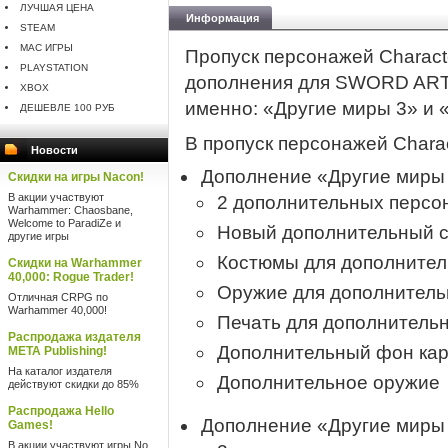
ЛУЧШАЯ ЦЕНА
Информация
STEAM
MAC ИГРЫ
Пропуск персонажей Characte
PLAYSTATION
дополнения для SWORD ART 
XBOX
именно: «Другие миры 3» и 
ДЕШЕВЛЕ 100 РУБ
В пропуск персонажей Charact
Новости
Дополнение «Другие миры
Скидки на игры Nacon!
В акции участвуют
2 дополнительных персо
Warhammer: Chaosbane,
Welcome to ParadiZe и
Новый дополнительный 
другие игры
Костюмы для дополните
Скидки на Warhammer
40,000: Rogue Trader!
Оружие для дополнител
Отличная CRPG по
Warhammer 40,000!
Печать для дополнитель
Распродажа издателя
Дополнительный фон кар
META Publishing!
На каталог издателя
Дополнительное оружие
действуют скидки до 85%
Распродажа Hello
Дополнение «Другие миры
Games!
В акции участвуют игры No