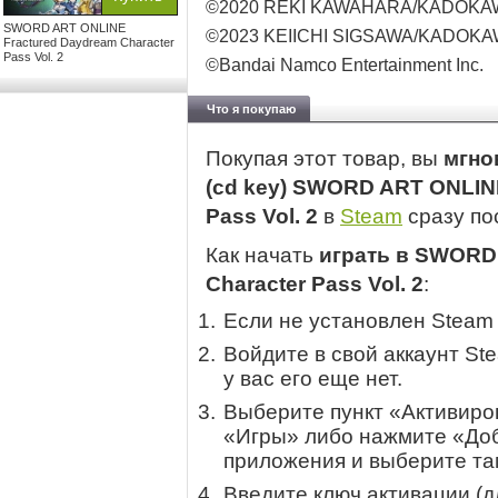
©2020 REKI KAWAHARA/KADOKAW
SWORD ART ONLINE
©2023 KEIICHI SIGSAWA/KADOKAW
Fractured Daydream Character
Pass Vol. 2
©Bandai Namco Entertainment Inc.
Что я покупаю
Покупая этот товар, вы
мгно
(cd key) SWORD ART ONLINE
Pass Vol. 2
в
Steam
сразу по
Как начать
играть в SWORD
Character Pass Vol. 2
:
Если не установлен Steam
Войдите в свой аккаунт St
у вас его еще нет.
Выберите пункт «Активиров
«Игры» либо нажмите «Доб
приложения и выберите там
Введите ключ активации (