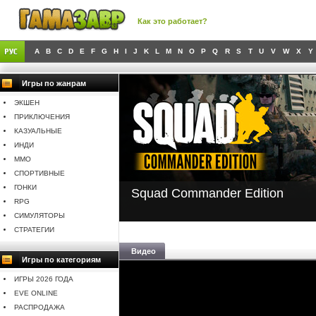
Как это работает?
A
B
C
D
E
F
G
H
I
J
K
L
M
N
O
P
Q
R
S
T
U
V
W
X
Y
Игры по жанрам
ЭКШЕН
ПРИКЛЮЧЕНИЯ
КАЗУАЛЬНЫЕ
ИНДИ
MMO
СПОРТИВНЫЕ
ГОНКИ
Squad Commander Edition
RPG
СИМУЛЯТОРЫ
СТРАТЕГИИ
Видео
Игры по категориям
ИГРЫ 2026 ГОДА
EVE ONLINE
РАСПРОДАЖА