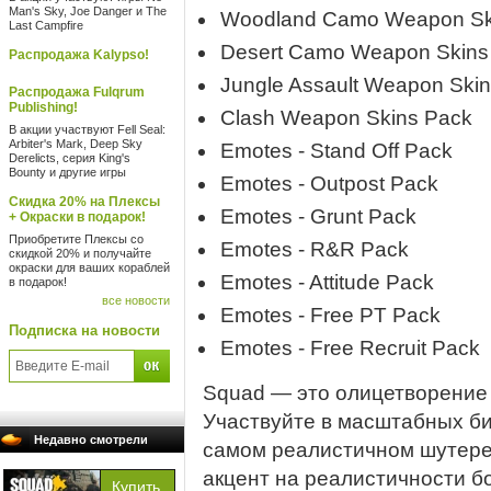
Man's Sky, Joe Danger и The
Woodland Camo Weapon Sk
Last Campfire
Desert Camo Weapon Skins
Распродажа Kalypso!
Jungle Assault Weapon Ski
Распродажа Fulqrum
Publishing!
Clash Weapon Skins Pack
В акции участвуют Fell Seal:
Arbiter's Mark, Deep Sky
Emotes - Stand Off Pack
Derelicts, серия King's
Bounty и другие игры
Emotes - Outpost Pack
Скидка 20% на Плексы
Emotes - Grunt Pack
+ Окраски в подарок!
Приобретите Плексы со
Emotes - R&R Pack
скидкой 20% и получайте
окраски для ваших кораблей
Emotes - Attitude Pack
в подарок!
все новости
Emotes - Free PT Pack
Подписка на новости
Emotes - Free Recruit Pack
Squad — это олицетворение 
Участвуйте в масштабных бит
Недавно смотрели
самом реалистичном шутере 
акцент на реалистичности б