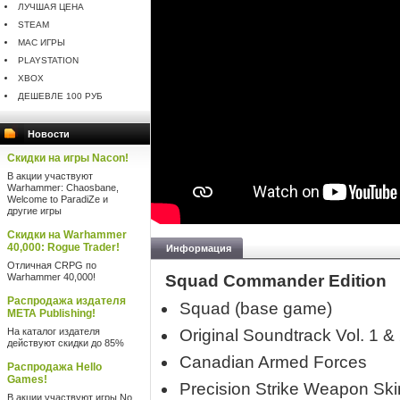
ЛУЧШАЯ ЦЕНА
STEAM
MAC ИГРЫ
PLAYSTATION
XBOX
ДЕШЕВЛЕ 100 РУБ
Новости
Скидки на игры Nacon!
В акции участвуют
Warhammer: Chaosbane,
Welcome to ParadiZe и
другие игры
Скидки на Warhammer
40,000: Rogue Trader!
Информация
Отличная CRPG по
Warhammer 40,000!
Squad Commander Edition
Распродажа издателя
Squad (base game)
META Publishing!
На каталог издателя
Original Soundtrack Vol. 1 &
действуют скидки до 85%
Canadian Armed Forces
Распродажа Hello
Games!
Precision Strike Weapon Sk
В акции участвуют игры No