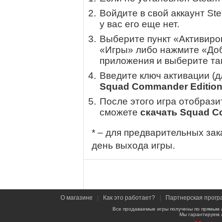
Войдите в свой аккаунт St
у вас его еще нет.
Выберите пункт «Активиров
«Игры» либо нажмите «Доб
приложения и выберите там
Введите ключ активации (
Squad Commander Editio
После этого игра отобрази
сможете
скачать Squad C
* – для предварительных зак
день выхода игры.
О магазине
|
Как это работает?
|
Партнерская прогр
Все продаваемые игры получены по прямым 
Мы гарантируем 