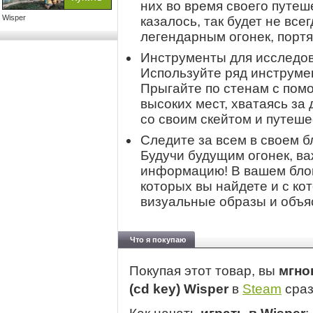
них во время своего путеш
Wisper
казалось, так будет не все
легендарным огонек, портя
Инструменты для исследов
Используйте ряд инструмен
Прыгайте по стенам с пом
высоких мест, хватаясь за
со своим скейтом и путеше
Следите за всем в своем б
Будучи будущим огонек, в
информацию! В вашем блок
которых вы найдете и с ко
визуальные образы и объя
Что я покупаю
Покупая этот товар, вы
мгно
(cd key) Wisper
в
Steam
сраз