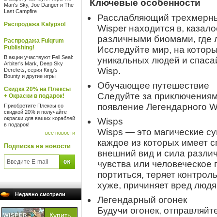
Ключевые особенности
Man's Sky, Joe Danger и The
Last Campfire
Расслабляющий трехмерны
Распродажа Kalypso!
Wisper находится в, казал
различными биомами, где 
Распродажа Fulqrum
Publishing!
Исследуйте мир, на которы
В акции участвуют Fell Seal:
уникальных людей и спаса
Arbiter's Mark, Deep Sky
Wisp.
Derelicts, серия King's
Bounty и другие игры
Обучающее путешествие
Скидка 20% на Плексы
Следуйте за приключениям
+ Окраски в подарок!
появление Легендарного W
Приобретите Плексы со
скидкой 20% и получайте
окраски для ваших кораблей
Wisps
в подарок!
Wisps — это магические су
все новости
каждое из которых имеет с
Подписка на новости
внешний вид и сила различ
чувства или человеческое 
портиться, теряет контрол
хуже, причиняет вред людя
Недавно смотрели
Легендарный огонек
Будучи огонек, отправляйте