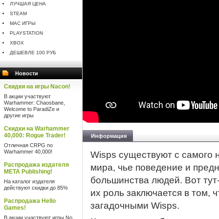
ЛУЧШАЯ ЦЕНА
STEAM
MAC ИГРЫ
PLAYSTATION
XBOX
ДЕШЕВЛЕ 100 РУБ
Новости
Скидки на игры Nacon!
В акции участвуют
Warhammer: Chaosbane,
Welcome to ParadiZe и
другие игры
Скидки на Warhammer
40,000: Rogue Trader!
Информация
Отличная CRPG по
Warhammer 40,000!
Wisps существуют с самого н
Распродажа издателя
мира, чье поведение и пред
META Publishing!
большинства людей. Вот тут-
На каталог издателя
действуют скидки до 85%
их роль заключается в том, 
Распродажа Hello
загадочными Wisps.
Games!
В акции участвуют игры No