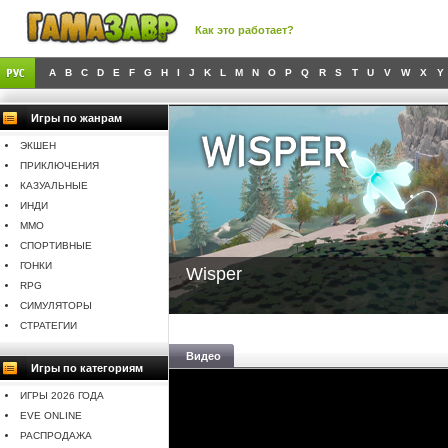
Как это работает?
A
B
C
D
E
F
G
H
I
J
K
L
M
N
O
P
Q
R
S
T
U
V
W
X
Y
Игры по жанрам
ЭКШЕН
ПРИКЛЮЧЕНИЯ
КАЗУАЛЬНЫЕ
ИНДИ
MMO
СПОРТИВНЫЕ
ГОНКИ
Wisper
RPG
СИМУЛЯТОРЫ
СТРАТЕГИИ
Видео
Игры по категориям
ИГРЫ 2026 ГОДА
EVE ONLINE
РАСПРОДАЖА