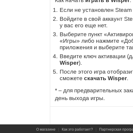
Как начать
играть в Wisper
:
Если не установлен Steam
Войдите в свой аккаунт St
у вас его еще нет.
Выберите пункт «Активиров
«Игры» либо нажмите «Доб
приложения и выберите там
Введите ключ активации (
Wisper
).
После этого игра отобрази
сможете
скачать Wisper
.
* – для предварительных зак
день выхода игры.
О магазине
|
Как это работает?
|
Партнерская прогр