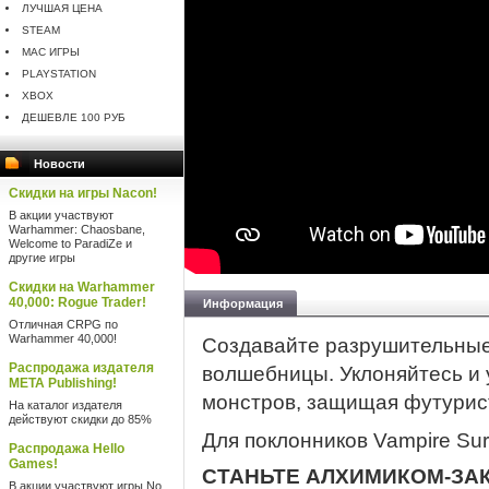
ЛУЧШАЯ ЦЕНА
STEAM
MAC ИГРЫ
PLAYSTATION
XBOX
ДЕШЕВЛЕ 100 РУБ
Новости
Скидки на игры Nacon!
В акции участвуют
Warhammer: Chaosbane,
Welcome to ParadiZe и
другие игры
Скидки на Warhammer
40,000: Rogue Trader!
Информация
Отличная CRPG по
Warhammer 40,000!
Создавайте разрушительные
Распродажа издателя
волшебницы. Уклоняйтесь и
META Publishing!
монстров, защищая футурис
На каталог издателя
действуют скидки до 85%
Для поклонников Vampire Surv
Распродажа Hello
Games!
СТАНЬТЕ АЛХИМИКОМ-ЗА
В акции участвуют игры No