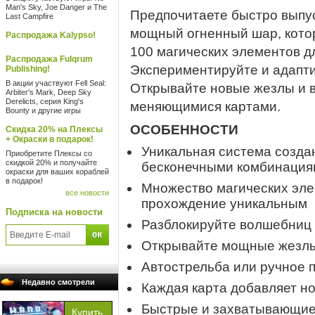
Man's Sky, Joe Danger и The
Предпочитаете быстро выпус
Last Campfire
мощный огненный шар, кото
Распродажа Kalypso!
100 магических элементов д
Распродажа Fulqrum
Экспериментируйте и адапти
Publishing!
В акции участвуют Fell Seal:
Открывайте новые жезлы и 
Arbiter's Mark, Deep Sky
Derelicts, серия King's
меняющимися картами.
Bounty и другие игры
ОСОБЕННОСТИ
Скидка 20% на Плексы
+ Окраски в подарок!
Уникальная система созда
Приобретите Плексы со
скидкой 20% и получайте
бесконечными комбинация
окраски для ваших кораблей
в подарок!
Множество магических эл
все новости
прохождение уникальным
Подписка на новости
Разблокируйте волшебниц 
Открывайте мощные жезлы
Автострельба или ручное 
Недавно смотрели
Каждая карта добавляет но
Быстрые и захватывающие