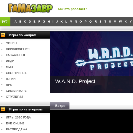
Как это работает?
A
B
C
D
E
F
G
H
I
J
K
L
M
N
O
P
Q
R
S
T
U
V
W
X
Y
Игры по жанрам
ЭКШЕН
ПРИКЛЮЧЕНИЯ
КАЗУАЛЬНЫЕ
ИНДИ
MMO
СПОРТИВНЫЕ
ГОНКИ
W.A.N.D. Project
RPG
СИМУЛЯТОРЫ
СТРАТЕГИИ
Видео
Игры по категориям
ИГРЫ 2026 ГОДА
EVE ONLINE
РАСПРОДАЖА