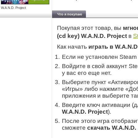
W.A.N.D. Project
Что я покупаю
Покупая этот товар, вы
мгно
(cd key) W.A.N.D. Project
в
S
Как начать
играть в W.A.N.D.
Если не установлен Steam
Войдите в свой аккаунт St
у вас его еще нет.
Выберите пункт «Активиров
«Игры» либо нажмите «Доб
приложения и выберите там
Введите ключ активации (
W.A.N.D. Project
).
После этого игра отобрази
сможете
скачать W.A.N.D. 