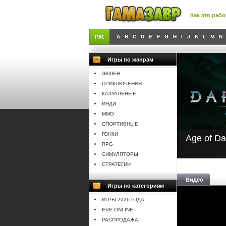
Как это рабо
A
B
C
D
E
F
G
H
I
J
K
L
M
N
Игры по жанрам
ЭКШЕН
ПРИКЛЮЧЕНИЯ
КАЗУАЛЬНЫЕ
ИНДИ
MMO
СПОРТИВНЫЕ
ГОНКИ
Age of Da
RPG
СИМУЛЯТОРЫ
СТРАТЕГИИ
Видео
Игры по категориям
ИГРЫ 2026 ГОДА
EVE ONLINE
РАСПРОДАЖА