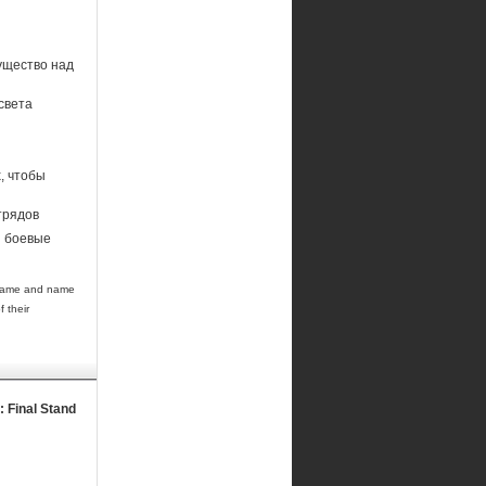
ущество над
света
, чтобы
трядов
и боевые
e game and name
 their
 Final Stand