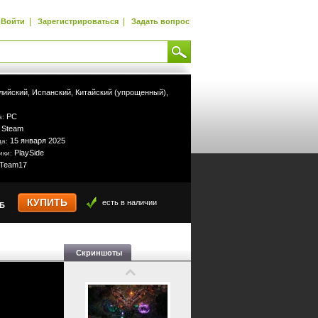
|
|
Войти
Зарегистрироваться
Задать вопрос
лийский,
Испанский,
Китайский (упрощенный),
PC
а:
Steam
:
15 января 2025
да:
PlaySide
ики:
Team17
КУПИТЬ
есть в наличии
УБ
Скриншоты