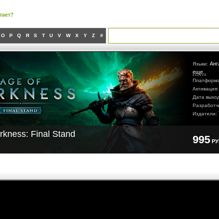
тает?
O
P
Q
R
S
T
U
V
W
X
Y
Z
#
Анг
Языки:
еще..
Платформ
Активация
Дата выхо
Разработч
Издатели:
rkness: Final Stand
995
Р