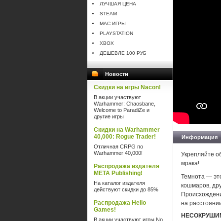
ЛУЧШАЯ ЦЕНА
STEAM
MAC ИГРЫ
PLAYSTATION
XBOX
ДЕШЕВЛЕ 100 РУБ
Новости
Скидки на игры Nacon!
В акции участвуют
Warhammer: Chaosbane,
Welcome to ParadiZe и
другие игры
Скидки на Warhammer
40,000: Rogue Trader!
Информация
Отличная CRPG по
Warhammer 40,000!
Укрепляйте о
мрака!
Распродажа издателя
META Publishing!
Темнота — это
На каталог издателя
кошмаров, др
действуют скидки до 85%
Происхождение
Распродажа Hello
на расстоянии
Games!
НЕСОКРУШИ
В акции участвуют игры No