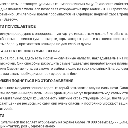
 встретить настоящее цунами из кошмаров лицом к лицу. Технология собств
од названием SwarmTech позволяет отображать в игре более 70 000 вражески
ременно. Эти легионы врагов прорываются из бурлящих энергией хаоса трещ
 «Завесу».
ТИ ПОГЛОЩАЕТ ВСЕ
ожную процедурно сгенерированную карту с множеством деталей, чтобы отв
 «Завесы» — живого тумана смерти, скрывающего врагов и вытягивающего жиз
ть оборону против этого кошмара не для слабых духом.
БЛАГОСЛОВЕНИЯ В МИРЕ ЗЛОБЫ
 жанра roguelite, здесь есть Порчи — случайные напасти, накладываемые на иг
ых ночей. Они способны разрушить самые тщательно проработанные планы.
ежив Смертную ночь, вы сможете выбрать одно из трех случайных Благослове
армии столь необходимое преимущество в бою.
ЛЖЕН ПОДНЯТЬСЯ ИЗ ЭТОГО ЗАБВЕНИЯ
ального могущественного героя, который возглавит атаку на силы ночи. Бла
ям, полученным при повышении уровня, они могут переломить ход самых от
ьте бдительны: среди кошмаров есть элитные странствующие бойцы, после уб
дают ценные ресурсы, но сами они очень опасны и постоянно угрожают ваши
риторий.
ТИ
 SwarmTech позволяет отображать на экране более 70 000 оевых единиц-ИИ,
их «тактику роя», одновременно