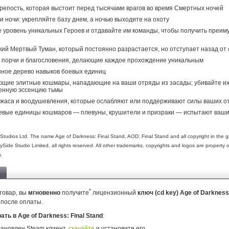
репость, которая выстоит перед тысячами врагов во время Смертных ночей
и ночи: укрепляйте базу днем, а ночью выходите на охоту
уровень уникальных Героев и отдавайте им команды, чтобы получить преим
ий Мертвый Туман, который постоянно разрастается, но отступает назад от 
 порчи и благословения, делающие каждое прохождение уникальным
ное дерево навыков боевых единиц
щие элитные кошмары, нападающие на ваши отряды из засады; убивайте их
енную эссенцию тьмы
жаса и воодушевления, которые ослабляют или поддерживают силы ваших о
евые единицы кошмаров — плевуны, крушители и призраки — испытают ваш
Studios Ltd. The name Age of Darkness: Final Stand, AOD: Final Stand and all copyright in th
Side Studio Limited, all rights reserved. All other trademarks, copyrights and logos are property of
s.
*
товар, вы
мгновенно
получите
лицензионный
ключ (cd key) Age of Darkness:
 после оплаты.
рать в Age of Darkness: Final Stand
:
тановлен Steam клиент,
скачайте
и установите его .