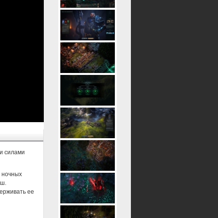
ми силами
и ночных
уш.
держивать ее