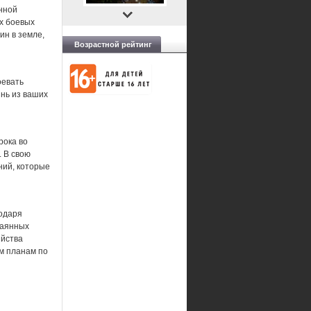
енной
х боевых
ин в земле,
Возрастной рейтинг
оевать
нь из ваших
рока во
 В свою
ний, которые
годаря
чаянных
ийства
м планам по