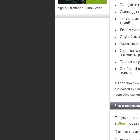
Создайте к
Age of Darkness: Final Stand
Смена дня 
Повышайте 
тьмой
Динамическ
Случайные
Разветвлен
Странствую
получить ц
Эффекты у
Особые бо
навыки
© 2025 PlaySide 
are owned by Play
respective owner
Что я покупаю
Покупая этот 
в
Steam
сразу
Как начать
иг
Если не ус