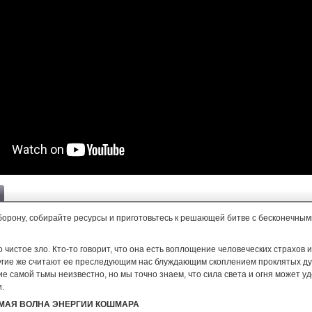
борону, собирайте ресурсы и приготовьтесь к решающей битве с бесконечны
 чистое зло. Кто-то говорит, что она есть воплощение человеческих страхов 
угие же считают ее преследующим нас блуждающим скоплением проклятых д
 самой тьмы неизвестно, но мы точно знаем, что сила света и огня может у
.
МАЯ ВОЛНА ЭНЕРГИИ КОШМАРА