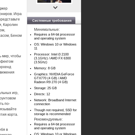
оджер
рниров. Игра
представьте
Системные требования
и, Каролин
Минимальные:
ом,
Requires a 64-bit processor
асом, Беном
and operating system
OS: Windows 10 or Windows
11
Processor: Intel i3 2100
ь мир, чтобы
(3.1GHz) / AMD FX 6300
ффектом
(3.5Ghz)
орхенд
Memory: 8 GB
движения
Graphics: NVIDIA GeForce
GTX770 (4 GB) / AMD
Radeon R9 270 (4 GB)
Storage: 25 GB
льных игр,
Directx: 12
грунтовом
Network: Broadband Internet
ть по-
connection
вязывайте
Though not required, SSD for
storage is recommended
тия корта.
Рекомендуемые:
Requires a 64-bit processor
and operating system
ебя в
OS: Windows 10 or Windows