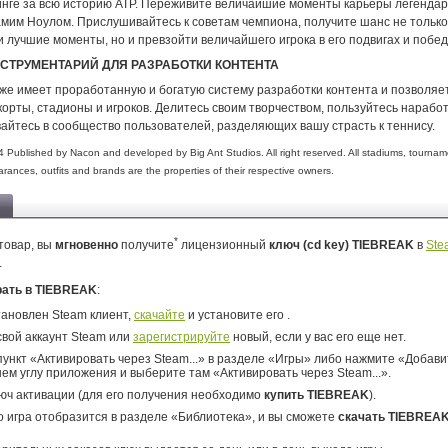
инге за всю историю ATP. Переживите величайшие моменты карьеры легендарн
мим Ноулом. Прислушивайтесь к советам чемпиона, получите шанс не только
 лучшие моменты, но и превзойти величайшего игрока в его подвигах и побед
СТРУМЕНТАРИЙ ДЛЯ РАЗРАБОТКИ КОНТЕНТА
же имеет проработанную и богатую систему разработки контента и позволяе
орты, стадионы и игроков. Делитесь своим творчеством, пользуйтесь нарабо
вайтесь в сообщество пользователей, разделяющих вашу страсть к теннису.
ublished by Nacon and developed by Big Ant Studios. All right reserved. All stadiums, tournam
nces, outfits and brands are the properties of their respective owners.
*
товар, вы
мгновенно
получите
лицензионный
ключ (cd key) TIEBREAK
в
Ste
.
рать в TIEBREAK
:
тановлен Steam клиент,
скачайте
и установите его .
свой аккаунт Steam или
зарегистрируйте
новый, если у вас его еще нет.
ункт «Активировать через Steam...» в разделе «Игры» либо нажмите «Добавит
ем углу приложения и выберите там «Активировать через Steam...».
юч активации (для его получения необходимо
купить TIEBREAK
).
о игра отобразится в разделе «Библиотека», и вы сможете
скачать TIEBREA