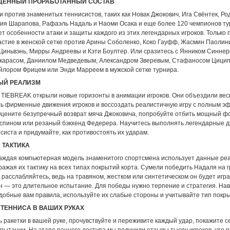
ДЕННЫЙ ПРОРАБОТАННЫЙ СОСТАВ
и против знаменитых теннисистов, таких как Новак Джокович, Ига Свёнтек, Р
ия Шарапова, Рафаэль Надаль и Наоми Осака и еще более 120 чемпионов ту
т особенности атаки и защиты каждого из этих легендарных игроков. Только 
астие в женской сетке против Арины Соболенко, Коко Гауфф, Жасмин Паолин
 Циньвэнь, Мирры Андреевы и Кэти Боултер. Или сразитесь с Янником Синнер
карасом, Даниилом Медведевым, Александром Зверевым, Стафаносом Цицип
йлором Фрицем или Энди Марреем в мужской сетке турнира.
ЫЙ РЕАЛИЗМ
 TIEBREAK открыли новые горизонты в анимации игроков. Они объездили вес
ть фирменные движения игроков и воссоздать реалистичную игру с полным э
Оцените безупречный возврат мяча Джоковича, попробуйте отбить мощный ф
-спином или резаный бэкхенд Федерера. Научитесь выполнять легендарные 
систа и придумайте, как противостоять их ударам.
 ТАКТИКА
аждая компьютерная модель знаменитого спортсмена использует данные реа
ажая их тактику на всех типах покрытий корта. Сумели победить Надаля на 
расслабляйтесь, ведь на травяном, жестком или синтетическом он будет игра
он — это длительное испытание. Для победы нужно терпение и стратегия. На
добные вам правила, используйте их слабые стороны и учитывайте тип покры
 ТЕННИСА В ВАШИХ РУКАХ
ракетки в вашей руке, прочувствуйте и переживите каждый удар, покажите с