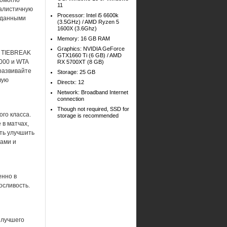
помогло
11
еалистичную
Processor: Intel i5 6600k
реданными
(3.5GHz) / AMD Ryzen 5
1600X (3.6Ghz)
Memory: 16 GB RAM
Graphics: NVIDIA GeForce
В TIEBREAK
GTX1660 Ti (6 GB) / AMD
000 и WTA
RX 5700XT (8 GB)
 развивайте
Storage: 25 GB
вую
Directx: 12
Network: Broadband Internet
connection
Though not required, SSD for
ого класса.
storage is recommended
 в матчах,
ть улучшить
ками и
енно в
осливость.
 лучшего