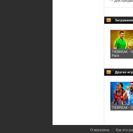
* – для предв
Загружаем
TIEBREAK - Dj
Pack
Другие иг
TIEBREAK - D
О магазине
|
Как это р