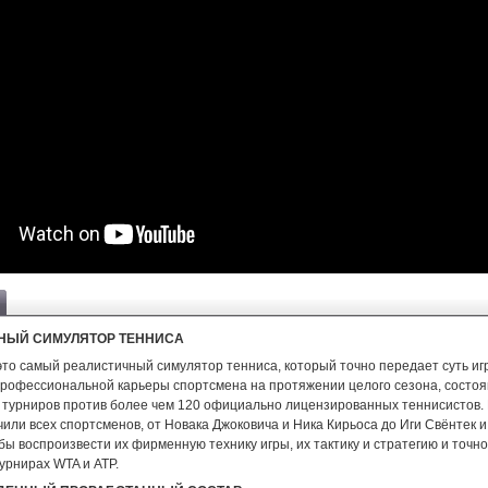
НЫЙ СИМУЛЯТОР ТЕННИСА
то самый реалистичный симулятор тенниса, который точно передает суть иг
профессиональной карьеры спортсмена на протяжении целого сезона, состоя
турниров против более чем 120 официально лицензированных теннисистов.
или всех спортсменов, от Новака Джоковича и Ника Кирьоса до Иги Свёнтек 
бы воспроизвести их фирменную технику игры, их тактику и стратегию и точн
турнирах WTA и ATP.