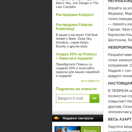
НЕПРЕВЗОЙ
Man's Sky, Joe Danger и The
Last Campfire
Играйте за ил
Федерер, Мар
Распродажа Kalypso!
точно передае
— принять уч
Распродажа Fulqrum
Publishing!
Гарсии, Чжэн
Карлосом Аль
В акции участвуют Fell Seal:
Arbiter's Mark, Deep Sky
Шелтоном, Те
Derelicts, серия King's
Bounty и другие игры
НЕВЕРОЯТН
Скидка 20% на Плексы
Разработчики
+ Окраски в подарок!
точно записа
Приобретите Плексы со
погружения. 
скидкой 20% и получайте
Надаля с топ
окраски для ваших кораблей
в подарок!
каждого тенни
все новости
НАСТОЯЩАЯ
Подписка на новости
В TIEBREAK к
полностью отр
покрытии? Не 
другому. Сез
оппонентам у
Недавно смотрели
ВЕСЬ АЗАРТ
Ощутите мощь 