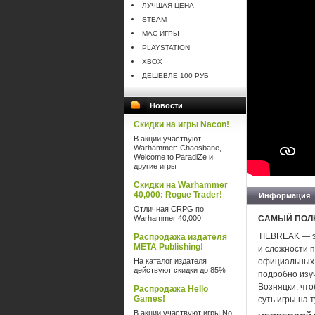
ЛУЧШАЯ ЦЕНА
STEAM
MAC ИГРЫ
PLAYSTATION
XBOX
ДЕШЕВЛЕ 100 РУБ
Новости
Скидки на игры Nacon!
В акции участвуют
Warhammer: Chaosbane,
Welcome to ParadiZe и
другие игры
Скидки на Warhammer
40,000: Rogue Trader!
Информация
Отличная CRPG по
Warhammer 40,000!
САМЫЙ ПОЛ
TIEBREAK — э
Распродажа издателя
META Publishing!
и сложности 
На каталог издателя
официальных 
действуют скидки до 85%
подробно изуч
Возняцки, что
Распродажа Hello
Games!
суть игры на 
В акции участвуют игры No