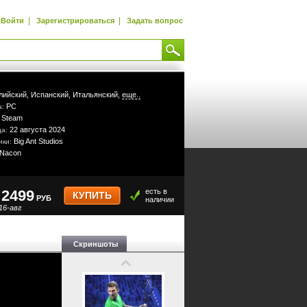
|
|
Войти
Зарегистрироваться
Задать вопрос
лийский,
Испанский,
Итальянский,
еще..
PC
а:
Steam
:
22 августа 2024
да:
Big Ant Studios
ики:
Nacon
2499
есть в
КУПИТЬ
РУБ
наличии
16-авг
Скриншоты