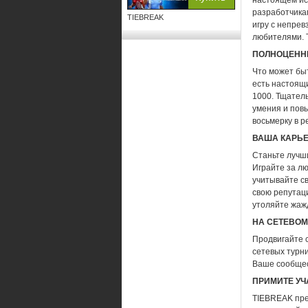
настоящем ис
разработчика
TIEBREAK
игру с непре
любителями. 
ПОЛНОЦЕНН
Что может бы
есть настоящи
1000. Тщатель
умения и повы
восьмерку в р
ВАША КАРЬЕ
Станьте лучши
Играйте за лю
учитывайте с
свою репутац
утоляйте жаж
НА СЕТЕВОМ
Продвигайте 
сетевых турн
Ваше сообщес
ПРИМИТЕ УЧ
TIEBREAK пре