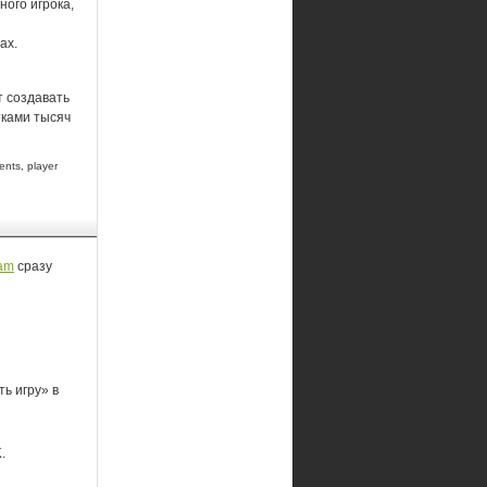
ого игрока,
ах.
т создавать
тками тысяч
ents, player
am
сразу
ь игру» в
K
.