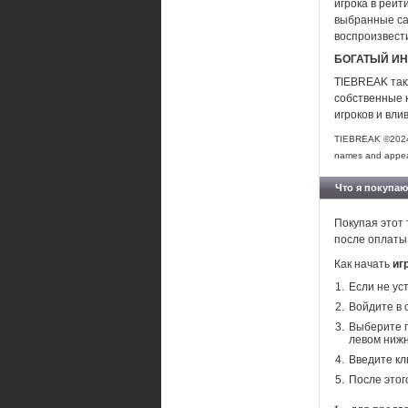
игрока в рейт
выбранные са
воспроизвести
БОГАТЫЙ ИН
TIEBREAK так
собственные к
игроков и вли
TIEBREAK ©2024 P
names and appeara
Что я покупаю
Покупая этот 
после оплаты
Как начать
иг
Если не ус
Войдите в 
Выберите п
левом нижн
Введите кл
После этог