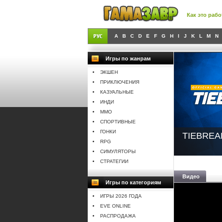
Как это рабо
A
B
C
D
E
F
G
H
I
J
K
L
M
N
Игры по жанрам
ЭКШЕН
ПРИКЛЮЧЕНИЯ
КАЗУАЛЬНЫЕ
ИНДИ
MMO
СПОРТИВНЫЕ
ГОНКИ
TIEBREA
RPG
СИМУЛЯТОРЫ
СТРАТЕГИИ
Видео
Игры по категориям
ИГРЫ 2026 ГОДА
EVE ONLINE
РАСПРОДАЖА