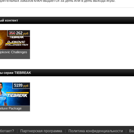
арительных заказов ключ выдается за день или в день выхода игры.
ый контент
350
262
руб
okovic Challenges
ры серии TIEBREAK
5199
руб
eluxe Package
аботает?
|
Партнерская программа
|
Политика конфиденциальности
|
Ва