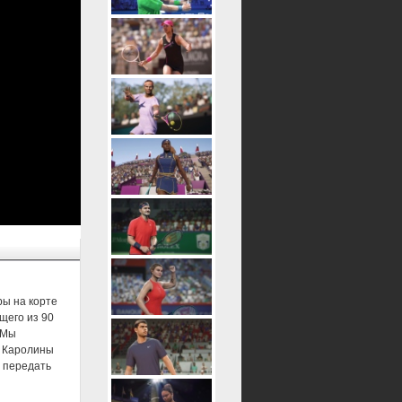
ры на корте
щего из 90
 Мы
и Каролины
о передать