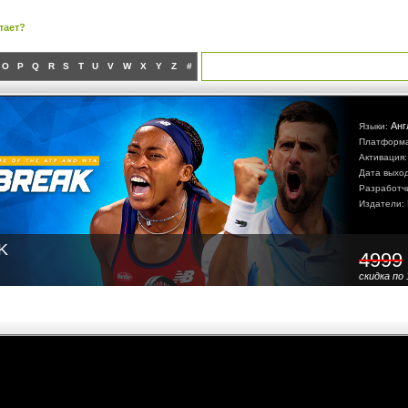
тает?
O
P
Q
R
S
T
U
V
W
X
Y
Z
#
Анг
Языки:
Платформ
Активация
Дата выхо
Разработч
Издатели:
K
4999
скидка по 