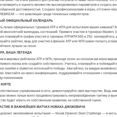
пытании. На этапе раннего доступа мы получили отзывы тысяч игроков, что 
м проверить и оценить множество высокоуровневых параметров и создать р
взойденной достоверностью. Создано профессионалами в играх, отточено п
TIEBREAK — это революция среди теннисных симуляторов.
ЫЙ ОФИЦИАЛЬНЫЙ КАЛЕНДАРЬ
ть лучше официальных турниров ATP и WTA для испытания ваших навыков? 
й многолетний календарь состязаний. Примите участие в турнирах Masters 1
но планируйте график участия в турнирах ATP/WTA 500 и 250, тренируйтесь,
шайте рейтинг, ведь для участия в финале ATP или WTA нужно попасть в пер
ейтинге лучших за сезон.
РА, ВАША ЛЕГЕНДА
м в мировых рейтингах ATP и WTA, проходя сезон за сезоном как игрок миров
бимого игрока или создайте собственного. Учитесь, планируйте и побеждайте
вои ошибки и грамотно используйте победы. Хватайтесь за каждую возможнос
ию: блистайте на пресс-конференциях, поддерживайте отношения с соперни
ду поклонников.
 КОРТЕ
собственные соревнования в сети, демонстрируйте свое мастерство. Ведь им
ирах можно лучше всего продемонстрировать непревзойденную тактику и вын
тво будет играть по собственным правилам, на собственной сцене.
АСТИЕ В ВАЖНЕЙШИХ МАТЧАХ НОВАКА ДЖОКОВИЧА
длагает эксклюзивное испытание — Novak Djokovic Slam Challenge — в честь