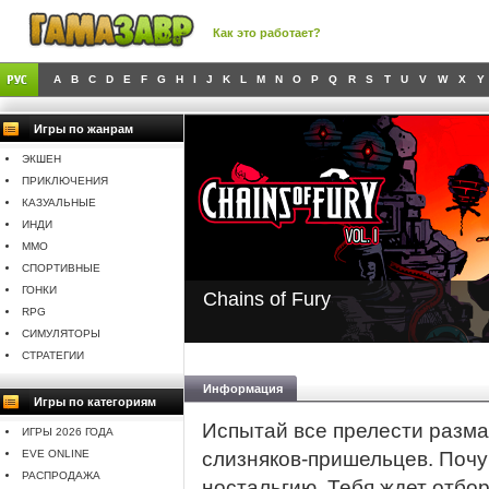
Как это работает?
A
B
C
D
E
F
G
H
I
J
K
L
M
N
O
P
Q
R
S
T
U
V
W
X
Y
Игры по жанрам
ЭКШЕН
ПРИКЛЮЧЕНИЯ
КАЗУАЛЬНЫЕ
ИНДИ
MMO
СПОРТИВНЫЕ
ГОНКИ
Chains of Fury
RPG
СИМУЛЯТОРЫ
СТРАТЕГИИ
Информация
Игры по категориям
Испытай все прелести разма
ИГРЫ 2026 ГОДА
EVE ONLINE
слизняков-пришельцев. Поч
РАСПРОДАЖА
ностальгию. Тебя ждет отбор