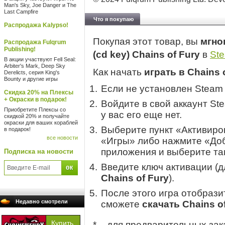
Man's Sky, Joe Danger и The
Last Campfire
Что я покупаю
Распродажа Kalypso!
Покупая этот товар, вы
мгно
Распродажа Fulqrum
Publishing!
(cd key) Chains of Fury
в
St
В акции участвуют Fell Seal:
Arbiter's Mark, Deep Sky
Как начать
играть в Chains 
Derelicts, серия King's
Bounty и другие игры
Если не установлен Steam
Скидка 20% на Плексы
+ Окраски в подарок!
Войдите в свой аккаунт St
Приобретите Плексы со
у вас его еще нет.
скидкой 20% и получайте
окраски для ваших кораблей
Выберите пункт «Активиров
в подарок!
все новости
«Игры» либо нажмите «Доб
приложения и выберите там
Подписка на новости
Введите ключ активации (
Chains of Fury
).
После этого игра отобрази
Недавно смотрели
сможете
скачать Chains o
* – для предварительных зак