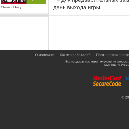
день выхода игры.
Chains of Fury
О магазине
|
Как это работает?
|
Партнерская прогр
Все продаваемые игры получены по прямым 
Мы гарантируем 
© 2