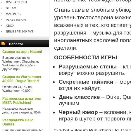
ЛУЧШАЯ ЦЕНА
STEAM
Стань самым злобным ублюдк
MAC ИГРЫ
уровень тестостерона можно
PLAYSTATION
всаженных в тех, кто встает 
XBOX
разрушения – музыка для тв
ДЕШЕВЛЕ 100 РУБ
инопланетных сволочей попла
Новости
сделали.
Скидки на игры Nacon!
ОСОБЕННОСТИ ИГРЫ
В акции участвуют
Warhammer: Chaosbane,
Welcome to ParadiZe и
Разрушаемые стены
– клю
другие игры
вокруг можно разрушить.
Скидки на Warhammer
Секретные тайники
– море
40,000: Rogue Trader!
Отличная CRPG по
когда их найдут.
Warhammer 40,000!
Дань классике
– Duke, Qu
Распродажа издателя
лучшим.
META Publishing!
На каталог издателя
Черный юмор
– вспомни, 
действуют скидки до 85%
играя в шутер от первого л
Распродажа Hello
Games!
© 2024 Fulqrum Publishing Ltd. Deve
В акции участвуют игры No