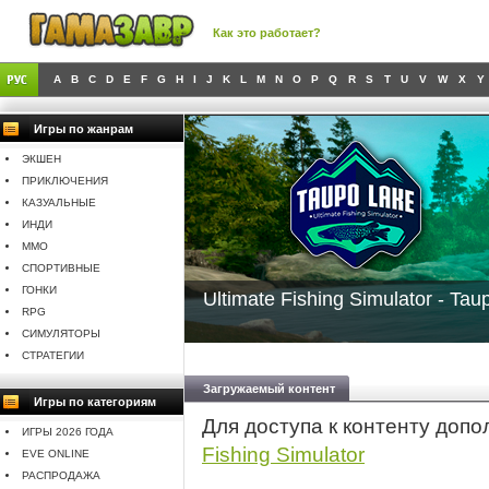
Как это работает?
A
B
C
D
E
F
G
H
I
J
K
L
M
N
O
P
Q
R
S
T
U
V
W
X
Y
Игры по жанрам
ЭКШЕН
ПРИКЛЮЧЕНИЯ
КАЗУАЛЬНЫЕ
ИНДИ
MMO
СПОРТИВНЫЕ
ГОНКИ
Ultimate Fishing Simulator - Ta
RPG
СИМУЛЯТОРЫ
СТРАТЕГИИ
Загружаемый контент
Игры по категориям
Для доступа к контенту доп
ИГРЫ 2026 ГОДА
Fishing Simulator
EVE ONLINE
РАСПРОДАЖА