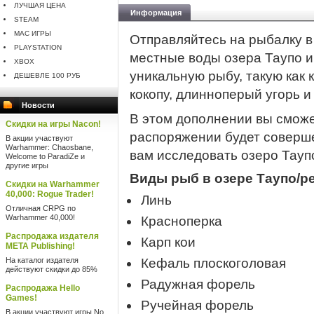
ЛУЧШАЯ ЦЕНА
Информация
STEAM
MAC ИГРЫ
Отправляйтесь на рыбалку в
PLAYSTATION
местные воды озера Таупо и
XBOX
уникальную рыбу, такую ​​как
ДЕШЕВЛЕ 100 РУБ
кокопу, длинноперый угорь и
Новости
В этом дополнении вы сможе
Скидки на игры Nacon!
распоряжении будет соверше
В акции участвуют
Warhammer: Chaosbane,
вам исследовать озеро Тауп
Welcome to ParadiZe и
другие игры
Виды рыб в озере Таупо/ре
Скидки на Warhammer
40,000: Rogue Trader!
Линь
Отличная CRPG по
Warhammer 40,000!
Красноперка
Распродажа издателя
Карп кои
META Publishing!
На каталог издателя
Кефаль плоскоголовая
действуют скидки до 85%
Радужная форель
Распродажа Hello
Games!
Ручейная форель
В акции участвуют игры No