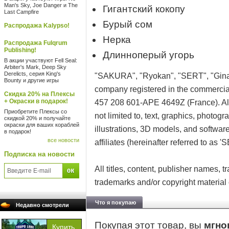
Man's Sky, Joe Danger и The
Гигантский кокопу
Last Campfire
Бурый сом
Распродажа Kalypso!
Нерка
Распродажа Fulqrum
Publishing!
Длинноперый угорь
В акции участвуют Fell Seal:
Arbiter's Mark, Deep Sky
Derelicts, серия King's
"SAKURA", "Ryokan", "SERT", "Gina
Bounty и другие игры
company registered in the commerci
Скидка 20% на Плексы
+ Окраски в подарок!
457 208 601-APE 4649Z (France). All 
Приобретите Плексы со
not limited to, text, graphics, photog
скидкой 20% и получайте
окраски для ваших кораблей
illustrations, 3D models, and softwa
в подарок!
все новости
affiliates (hereinafter referred to as '
Подписка на новости
All titles, content, publisher names,
trademarks and/or copyright material o
Что я покупаю
Недавно смотрели
Покупая этот товар, вы
мгно